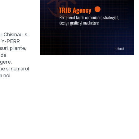
 Chisinau, s-
e: Y-PERR
uri, pliante,
 de
egere,
ane si numarul
m noi