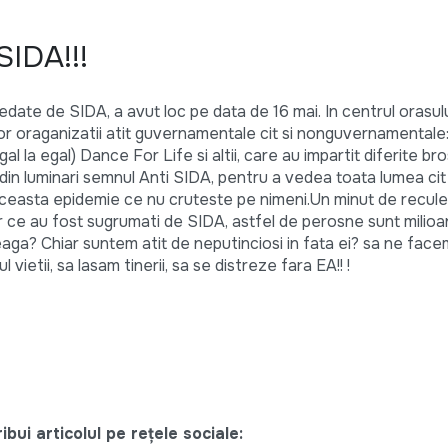
SIDA!!!
ate de SIDA, a avut loc pe data de 16 mai. In centrul orasului
or oraganizatii atit guvernamentale cit si nonguvernamental
la egal) Dance For Life si altii, care au impartit diferite bros
t din luminari semnul Anti SIDA, pentru a vedea toata lumea cit
aceasta epidemie ce nu cruteste pe nimeni.Un minut de recul
lor ce au fost sugrumati de SIDA, astfel de perosne sunt milio
aga? Chiar suntem atit de neputinciosi in fata ei? sa ne face
vietii, sa lasam tinerii, sa se distreze fara EA!! !
bui articolul pe rețele sociale: