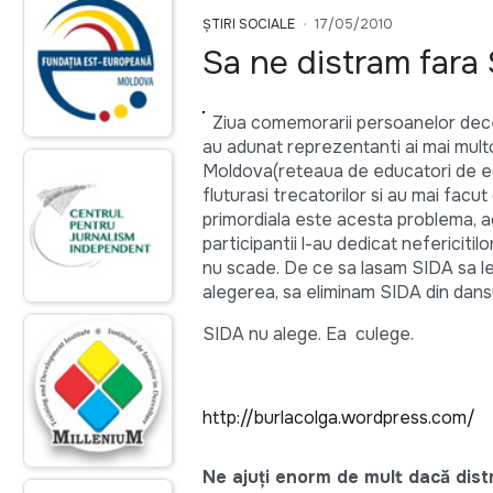
ȘTIRI SOCIALE
17/05/2010
Sa ne distram fara 
Ziua comemorarii persoanelor deced
au adunat reprezentanti ai mai mult
Moldova(reteaua de educatori de egal 
fluturasi trecatorilor si au mai facu
primordiala este acesta problema, 
participantii l-au dedicat nefericiti
nu scade. De ce sa lasam SIDA sa le
alegerea, sa eliminam SIDA din dansul 
SIDA nu alege. Ea culege.
http://burlacolga.wordpress.com/
Ne ajuți enorm de mult dacă distri