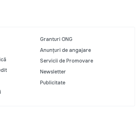
Granturi ONG
Anunțuri de angajare
ică
Servicii de Promovare
udit
Newsletter
Publicitate
i