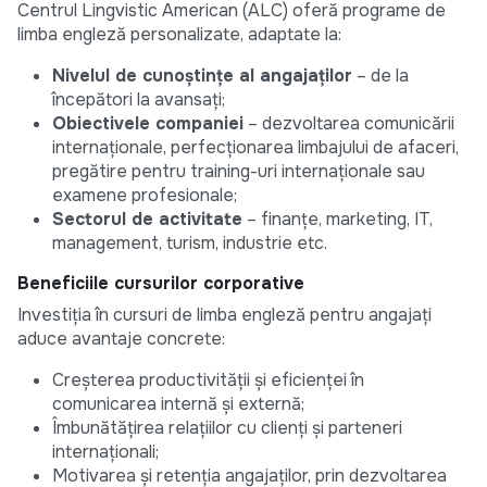
Centrul Lingvistic American (ALC) oferă programe de
limba engleză personalizate, adaptate la:
Nivelul de cunoștințe al angajaților
– de la
începători la avansați;
Obiectivele companiei
– dezvoltarea comunicării
internaționale, perfecționarea limbajului de afaceri,
pregătire pentru training-uri internaționale sau
examene profesionale;
Sectorul de activitate
– finanțe, marketing, IT,
management, turism, industrie etc.
Beneficiile cursurilor corporative
Investiția în cursuri de limba engleză pentru angajați
aduce avantaje concrete:
Creșterea productivității și eficienței în
comunicarea internă și externă;
Îmbunătățirea relațiilor cu clienți și parteneri
internaționali;
Motivarea și retenția angajaților, prin dezvoltarea