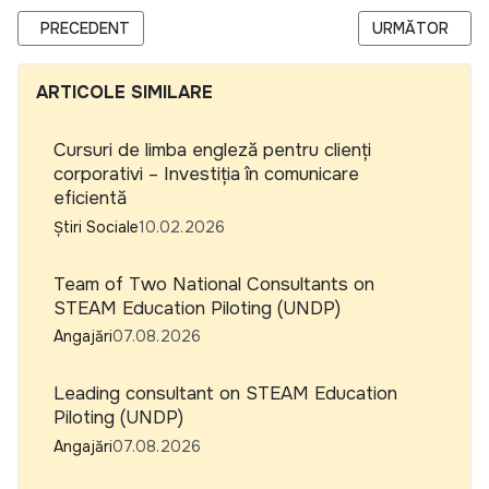
ARTICOL PRECEDENT: INVIZIBILII DIN STATISTICI: ANALIZA
ARTICOLUL URM
PRECEDENT
URMĂTOR
ARTICOLE SIMILARE
Cursuri de limba engleză pentru clienți
corporativi – Investiția în comunicare
eficientă
Știri Sociale
10.02.2026
Team of Two National Consultants on
STEAM Education Piloting (UNDP)
Angajări
07.08.2026
Leading consultant on STEAM Education
Piloting (UNDP)
Angajări
07.08.2026