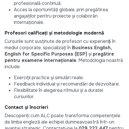
profesională continuă;
Acces la oportunități globale, prin pregătirea
angajaților pentru proiecte și colaborări
internaționale.
Profesori calificați și metodologie modernă
Cursurile sunt susținute de profesori cu experiență în
mediul corporate, specializați în
Business English,
English for Specific Purposes (ESP)
și
pregătire
pentru examene internaționale
. Metodologia noastră
include:
Exerciții practice și simulări reale;
Feedback individual și recomandări de dezvoltare;
Flexibilitate în alegerea ritmului și a duratei
cursurilor.
Contact și înscrieri
Descoperiți cum ALC poate transforma competențele
de limba engleză ale echipei dumneavoastră într-un
avantaj strategic. Contactați-ne la
079 222 447
pentru