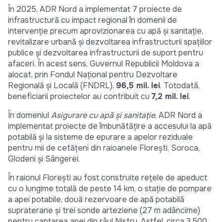
În 2025, ADR Nord a implementat 7 proiecte de
infrastructură cu impact regional în domenii de
intervenție precum aprovizionarea cu apă și sanitație,
revitalizare urbană și dezvoltarea infrastructurii spațiilor
publice și dezvoltarea infrastructurii de suport pentru
afaceri. În acest sens, Guvernul Republicii Moldova a
alocat, prin Fondul Național pentru Dezvoltare
Regională și Locală (FNDRL),
96,5 mil. lei
. Totodată,
beneficiarii proiectelor au contribuit cu
7,2 mil. lei
.
În domeniul
Asigurare cu apă și sanitație
, ADR Nord a
implementat proiecte de îmbunătățire a accesului la apă
potabilă și la sisteme de epurare a apelor reziduale
pentru mii de cetățeni din raioanele Florești, Soroca,
Glodeni și Sângerei.
În raionul Florești au fost construite rețele de apeduct
cu o lungime totală de peste 14 km, o stație de pompare
a apei potabile, două rezervoare de apă potabilă
supraterane și trei sonde arteziene (27 m adâncime)
pentru captarea apei din râul Nistru. Astfel, circa 3.500