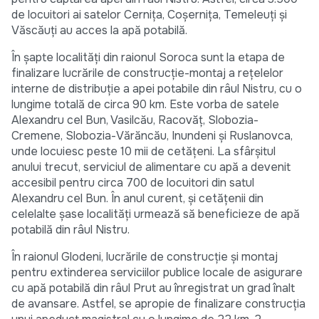
de locuitori ai satelor Cernița, Coșernița, Temeleuți și
Văscăuți au acces la apă potabilă.
În șapte localități din raionul Soroca sunt la etapa de
finalizare lucrările de construcție-montaj a rețelelor
interne de distribuție a apei potabile din râul Nistru, cu o
lungime totală de circa 90 km. Este vorba de satele
Alexandru cel Bun, Vasilcău, Racovăț, Slobozia-
Cremene, Slobozia-Vărăncău, Inundeni și Ruslanovca,
unde locuiesc peste 10 mii de cetățeni. La sfârșitul
anului trecut, serviciul de alimentare cu apă a devenit
accesibil pentru circa 700 de locuitori din satul
Alexandru cel Bun. În anul curent, și cetățenii din
celelalte șase localități urmează să beneficieze de apă
potabilă din râul Nistru.
În raionul Glodeni, lucrările de construcție și montaj
pentru extinderea serviciilor publice locale de asigurare
cu apă potabilă din râul Prut au înregistrat un grad înalt
de avansare. Astfel, se apropie de finalizare construcția