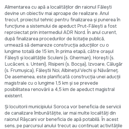
Alimentarea cu apă a localităților din raionul Fălești
devine un obiectiv mai aproape de realizare. Anul
trecut, proiectul tehnic pentru finalizarea și punerea în
funcțiune a sistemului de apeduct Prut-Fălești a fost
reproiectat prin intermediul ADR Nord. În anul curent,
după finalizarea procedurilor de licitație publică,
urmează să demareze construcția aducțiilor cu o
lungime totală de 15 km, în prima etapă, către orașul
Fălești și localitățile Sculeni (s. Gherman), Horești (s.
Lucăceni, s. Unteni), Risipeni (s. Bocșa), Izvoare, Călugăr
(s. Frumușica), Făleștii Noi, Albinețul Vechi și Năvârneț.
De asemenea, este planificată construcția unei aducții
magistrale cu o lungime 1,5 km și se prevede
posibilitatea renovării a 4,5 km de apeduct magistral
existent.
Și locuitorii municipiului Soroca vor beneficia de servicii
de canalizare îmbunătățite, iar mai multe localități din
raionul Râșcani vor beneficia de apă potabilă. În acest
sens, pe parcursul anului trecut au continuat activitățile