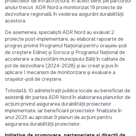
proiectelor de infrastructură. În acest sens, pe parcursul
anului trecut ADR Nord a monitorizat 19 proiecte de
dezvoltare regională, în vederea asigurării durabilității
acestora.
De asemenea, specialiștii ADR Nord au evaluat 2
proiecte post-implementare, au elaborat rapoarte de
progres privind Programul Național pentru orașele-poli
de creștere Edineț și Soroca și Programul Național de
accelerare a dezvoltării municipiului Bălți în calitate de
pol de dezvoltare (2024-2028) și au creat și pus în
aplicare 1 mecanism de monitorizare și evaluare a
orașelor-poli de creștere.
Totodată, 10 administrații publice locale au beneficiat de
asistență din partea ADR Nord în elaborarea planurilor de
acțiuni privind asigurarea durabilității proiectelor
implementate, iar beneficiarii proiectelor finalizate în
anul 2025 au aprobat 9 planuri de acțiuni pentru
asigurarea durabilității proiectelor.
Inițiative de promovare, parteneriate și direcții de