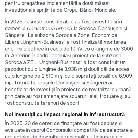
pentru pregătirea implementării a două măsuri
investiționale sprijinite de Grupul Băncii Mondiale.
În 2025, resurse considerabile au fost investite și în
domeniul
Dezvoltarea urbană
, la Soroca, Dondușeni și
Sângerei. La subzona Soroca a Zonei Economice
Libere „Ungheni-Business” a fost finalizată montarea
unei linii electrice în cablu de 10 kV, cu o lungime de 3000
m. Anterior, în cadrul aceluiași proiect de la subzona
Soroca a ZEL „Ungheni-Business” a fost construit un
gazoduct cu o lungime de 3.938 m și două căi de acces
cu o lungime de 2.510 m și cu o suprafață totală de 6.909
mp. Totodată, orașele Dondușeni și Sângerei au
beneficiat de investiții în proiecte de revitalizare urbană,
prin care au fost amenajate scuaruri, alei, trotuare și au
fost construite terenuri de sport.
Noi investiții cu impact regional în infrastructură
În 2025, 20 de cereri de finanțare au fost depuse și
evaluate în cadrul Concursului competitiv de selectare a
proiectelor de dezvoltare regională cu finanțare din