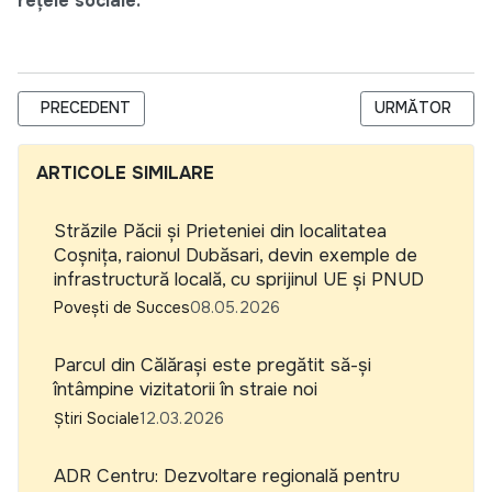
rețele sociale:
ARTICOL PRECEDENT: SEMINAR DE FORMARE CONTINUĂ: CENTR
ARTICOLUL URMĂ
PRECEDENT
URMĂTOR
ARTICOLE SIMILARE
Străzile Păcii și Prieteniei din localitatea
Coșnița, raionul Dubăsari, devin exemple de
infrastructură locală, cu sprijinul UE și PNUD
Povești de Succes
08.05.2026
Parcul din Călărași este pregătit să-și
întâmpine vizitatorii în straie noi
Știri Sociale
12.03.2026
ADR Centru: Dezvoltare regională pentru