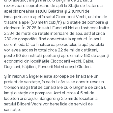
unui apeduct magistral cu o lungime de 22 km, 2
rezervoare supraterane de apă la Stația de tratare a
apei din preajma satului Balatina și 2 turnuri de
înmagazinare a apei în satul Clococenii Vechi, un bloc de
tratare a apei (50 metri cubi/h) și o stație de pompare și
clorinare. În 2025, în satul Fundurii Noi au fost construite
2.334 de metri de rețele interioare de apă, astfel circa
230 de gospodării fiind conectate la apeduct. În anul
curent, odată cu finalizarea proiectului, la apă potabilă
vor avea acces în total circa 22 de mii de cetățeni,
peste 60 de instituții publice și aproximativ 150 de agenți
economici din localitățile Clococenii Vechi, Cajba,
Dușmani, Hâjdieni, Fundurii Noi și orașul Glodeni.
Și în raionul Sângerei este aproape de finalizare un
proiect de sanitație, în cadrul căruia se construiesc un
tronson magistral de canalizare cu o lungime de circa 6
km și o stație de pompare. Astfel, circa 4,5 mii de
locuitori ai orașului Sângerei și 2,5 mii de locuitori ai
satului Bilicenii Vechi vor beneficia de servicii de
sanitație.