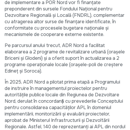
de implementare a POR Nord vor fi finanțate
preponderent din sursele Fondului Național pentru
Dezvoltare Regională și Locală (FNDRL), complementar
cu atragerea altor surse de finanțare identificate, în
conformitate cu procesele bugetare naționale și
mecanismele de cooperare externe existente.
Pe parcursul anului trecut, ADR Nord a facilitat
elaborarea a 2 programe de revitalizare urbană (orașele
Briceni și Glodeni) și a oferit suport în actualizarea a 2
programe operaționale locale (orașele-poli de creștere
Edineț și Soroca).
În 2025, ADR Nord a pilotat prima etapă a Programului
de instruire în managementul proiectelor pentru
autoritățile publice locale din Regiunea de Dezvoltare
Nord, derulat în concordanță cu prevederile Conceptului
pentru consolidarea capacităților APL în domeniul
implementării, monitorizării și evaluării proiectelor,
aprobat de Ministerul Infrastructurii și Dezvoltării
Regionale. Astfel, 140 de reprezentanți ai APL din nordul