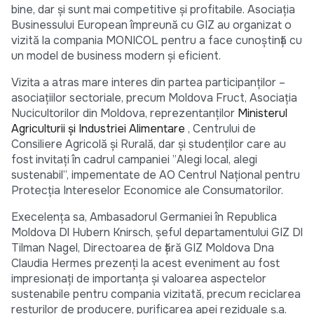
bine, dar și sunt mai competitive și profitabile. Asociația
Businessului European împreună cu GIZ au organizat o
vizită la compania MONICOL pentru a face cunoștință cu
un model de business modern și eficient.
Vizita a atras mare interes din partea participanților –
asociațiilor sectoriale, precum Moldova Fruct, Asociația
Nucicultorilor din Moldova, reprezentanților
Ministerul
Agriculturii şi Industriei Alimentare
, Centrului de
Consiliere Agricolă și Rurală, dar și studenților care au
fost invitați în cadrul campaniei ”Alegi local, alegi
sustenabil”, impementate de AO Centrul Național pentru
Protecția Intereselor Economice ale Consumatorilor.
Execelența sa, Ambasadorul Germaniei în Republica
Moldova Dl Hubern Knirsch, șeful departamentului GIZ Dl
Tilman Nagel, Directoarea de țără GIZ Moldova Dna
Claudia Hermes prezenți la acest eveniment au fost
impresionați de importanța și valoarea aspectelor
sustenabile pentru compania vizitată, precum reciclarea
resturilor de producere, purificarea apei reziduale ș.a.