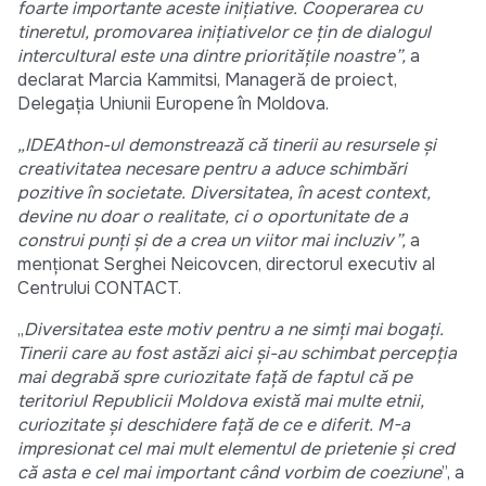
foarte importante aceste inițiative. Cooperarea cu
tineretul, promovarea inițiativelor ce țin de dialogul
intercultural este una dintre prioritățile noastre”,
a
declarat Marcia Kammitsi, Manageră de proiect,
Delegația Uniunii Europene în Moldova.
„IDEAthon-ul demonstrează că tinerii au resursele și
creativitatea necesare pentru a aduce schimbări
pozitive în societate. Diversitatea, în acest context,
devine nu doar o realitate, ci o oportunitate de a
construi punți și de a crea un viitor mai incluziv”,
a
menționat Serghei Neicovcen, directorul executiv al
Centrului CONTACT.
„
Diversitatea este motiv pentru a ne simți mai bogați.
Tinerii care au fost astăzi aici și-au schimbat percepția
mai degrabă spre curiozitate față de faptul că pe
teritoriul Republicii Moldova există mai multe etnii,
curiozitate și deschidere față de ce e diferit. M-a
impresionat cel mai mult elementul de prietenie și cred
că asta e cel mai important când vorbim de coeziune
”, a