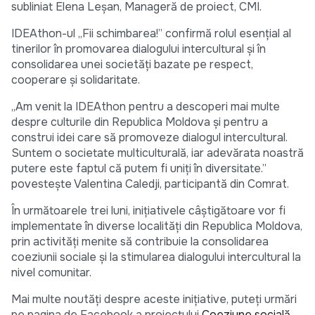
subliniat Elena Leșan, Manageră de proiect, CMI.
IDEAthon-ul „Fii schimbarea!” confirmă rolul esențial al
tinerilor în promovarea dialogului intercultural și în
consolidarea unei societăți bazate pe respect,
cooperare și solidaritate.
„Am venit la IDEAthon pentru a descoperi mai multe
despre culturile din Republica Moldova și pentru a
construi idei care să promoveze dialogul intercultural.
Suntem o societate multiculturală, iar adevărata noastră
putere este faptul că putem fi uniți în diversitate.”
povestește Valentina Caledji, participantă din Comrat.
În următoarele trei luni, inițiativele câștigătoare vor fi
implementate în diverse localități din Republica Moldova,
prin activități menite să contribuie la consolidarea
coeziunii sociale și la stimularea dialogului intercultural la
nivel comunitar.
Mai multe noutăți despre aceste inițiative, puteți urmări
pe pagina de Facebook a proiectului
Coeziune socială