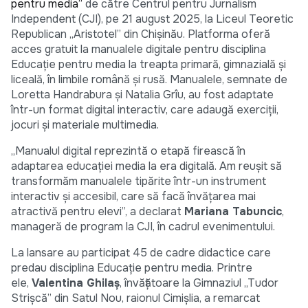
pentru media”
de către Centrul pentru Jurnalism
Independent (CJI), pe 21 august 2025, la Liceul Teoretic
Republican „Aristotel” din Chișinău. Platforma oferă
acces gratuit la manualele digitale pentru disciplina
Educație pentru media la treapta primară, gimnazială și
liceală, în limbile română și rusă. Manualele, semnate de
Loretta Handrabura și Natalia Grîu, au fost adaptate
într-un format digital interactiv, care adaugă exerciții,
jocuri și materiale multimedia.
„Manualul digital reprezintă o etapă firească în
adaptarea educației media la era digitală. Am reușit să
transformăm manualele tipărite într-un instrument
interactiv și accesibil, care să facă învățarea mai
atractivă pentru elevi”, a declarat
Mariana Tabuncic
,
manageră de program la CJI, în cadrul evenimentului.
La lansare au participat 45 de cadre didactice care
predau disciplina Educație pentru media. Printre
ele,
Valentina Ghilaș
, învățătoare la Gimnaziul „Tudor
Strișcă” din Satul Nou, raionul Cimișlia, a remarcat