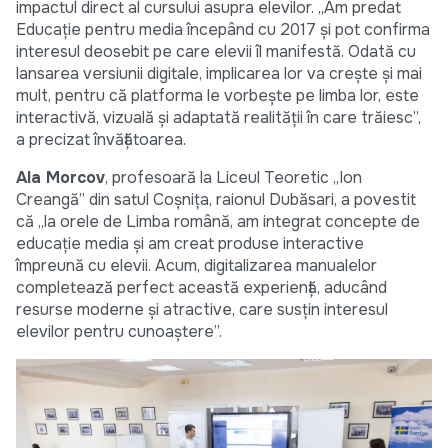
impactul direct al cursului asupra elevilor. „Am predat
Educație pentru media începând cu 2017 și pot confirma
interesul deosebit pe care elevii îl manifestă. Odată cu
lansarea versiunii digitale, implicarea lor va crește și mai
mult, pentru că platforma le vorbește pe limba lor, este
interactivă, vizuală și adaptată realității în care trăiesc”,
a precizat învățătoarea.
Ala Morcov
, profesoară la Liceul Teoretic „Ion
Creangă” din satul Coșnița, raionul Dubăsari, a povestit
că „la orele de Limba română, am integrat concepte de
educație media și am creat produse interactive
împreună cu elevii. Acum, digitalizarea manualelor
completează perfect această experiență, aducând
resurse moderne și atractive, care susțin interesul
elevilor pentru cunoaștere”.