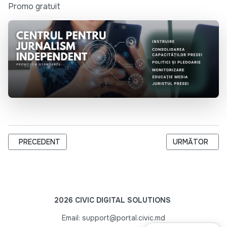
Promo gratuit
ARTICOL PRECEDENT: COALIȚIA VOCEA ROMILOR LANSEAZĂ U
ARTICOLUL UR
PRECEDENT
URMĂTOR
2026 CIVIC DIGITAL SOLUTIONS
Email: support@portal.civic.md