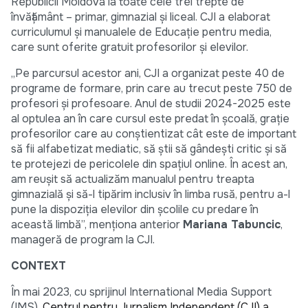
Republicii Moldova la toate cele trei trepte de
învățământ – primar, gimnazial şi liceal. CJI a elaborat
curriculumul și manualele de Educație pentru media,
care sunt oferite gratuit profesorilor și elevilor.
„Pe parcursul acestor ani, CJI a organizat peste 40 de
programe de formare, prin care au trecut peste 750 de
profesori și profesoare. Anul de studii 2024-2025 este
al optulea an în care cursul este predat în școală, grație
profesorilor care au conștientizat cât este de important
să fii alfabetizat mediatic, să știi să gândești critic și să
te protejezi de pericolele din spațiul online. În acest an,
am reușit să actualizăm manualul pentru treapta
gimnazială și să-l tipărim inclusiv în limba rusă, pentru a-l
pune la dispoziția elevilor din școlile cu predare în
această limbă”, menționa anterior
Mariana Tabuncic
,
manageră de program la CJI.
CONTEXT
În mai 2023, cu sprijinul International Media Support
(IMS),
Centrul pentru Jurnalism Independent (CJI) a