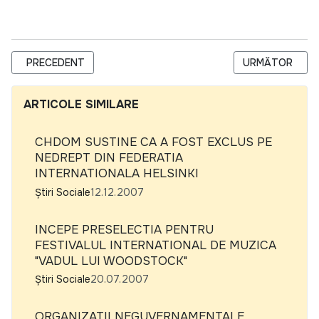
ARTICOL PRECEDENT: COALITIA NEDISCRIMINARE - DESCHIS
ARTICOLUL URM
PRECEDENT
URMĂTOR
ARTICOLE SIMILARE
CHDOM SUSTINE CA A FOST EXCLUS PE
NEDREPT DIN FEDERATIA
INTERNATIONALA HELSINKI
Știri Sociale
12.12.2007
INCEPE PRESELECTIA PENTRU
FESTIVALUL INTERNATIONAL DE MUZICA
"VADUL LUI WOODSTOCK"
Știri Sociale
20.07.2007
ORGANIZATII NEGUVERNAMENTALE