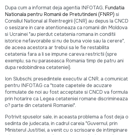
Dupa cum a informat deja agentia INFOTAG,
Fundatia
Nationala pentru Romanii de Pretutindeni (FNRP)
si
Consiliul National al Reintregirii (CNR) au depus la CNCD
o sesizare in care atentioneaza ca romanii din Moldova
si Ucrainei "au pierdut cetatenia romana in conditii
istorice nefavorabile si nu de buna voie sau la cerere",
de aceea acestora ar trebui sa le fie restabilita
cetatenia fara a li se impune careva restrictii (spre
exemplu, sa nu paraseasca Romania timp de patru ani
dupa redobindirea cetateniei).
Ion Slubschi, presedintele executiv al CNR, a comunicat
pentru INFOTAG ca "toate capetele de acuzare
formulate de noi au fost acceptate si CNCD va formula
prin hotarire ca Legea cetateniei romane discrimineaza
o? parte din cetatenii Romaniei".
Potrivit spuselor sale, in aceasta problema a fost deja o
sedinta de judecata, in cadrul careia "Guvernul, prin
Ministerul Justitiei, a venit cu o scrisoare de intimpinare