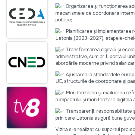
Organizarea și funcționarea admi
mecanismele de coordonare interminis
publice;
Planificarea și implementarea re
Letonia (2023–2027), etapele-cheie 
Transformarea digitală și ecolog
administrative, cum ar fi portalul un
abordările moderne privind salarizare
Ajustarea la standardele europen
UE, structurile de coordonare și pași
Monitorizarea și evaluarea ref
a impactului și monitorizare digitală a 
Transparență, responsabilitate ș
prin care Letonia asigură buna guve
Vizita s-a realizat cu suportul proiec