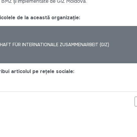
e de BMZ și implementate de GIZ Moldova.
colele de la această organizație:
HAFT FÜR INTERNATIONALE ZUSAMMENARBEIT (GIZ)
bui articolul pe rețele sociale:
ALULUI MONITORULUI DE ACCESIBILITATE (I): PRIMELE CONCLUZ