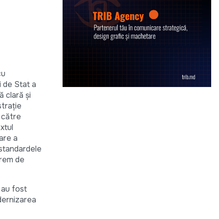
cu
i de Stat a
 clară și
strație
ă către
xtul
are a
 standardele
trem de
, au fost
dernizarea