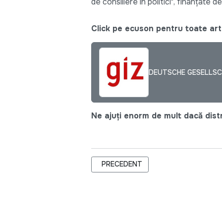
de consiliere în politici", finanțat
Click pe ecuson pentru toate arti
DEUTSCHE GESELLSC
Ne ajuți enorm de mult dacă distri
ARTICOL PRECEDENT: LANSAREA JURN
PRECEDENT