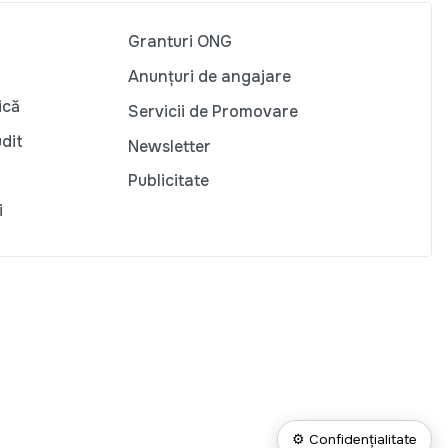
Granturi ONG
Anunțuri de angajare
ică
Servicii de Promovare
udit
Newsletter
Publicitate
i
⚙ Confidențialitate