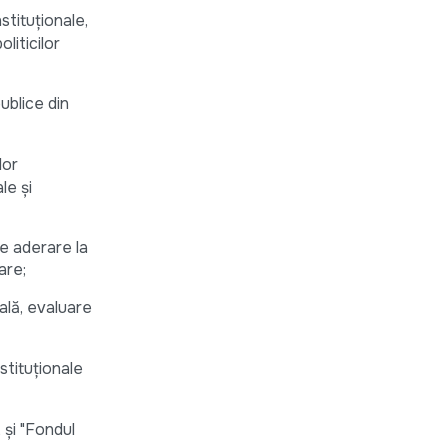
stituționale,
liticilor
ublice din
lor
le și
de aderare la
are;
ală, evaluare
stituționale
 și "Fondul