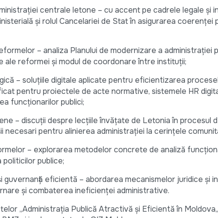
nistrației centrale letone – cu accent pe cadrele legale și in
terială și rolul Cancelariei de Stat în asigurarea coerenței po
formelor – analiza Planului de modernizare a administrației p
ale reformei și modul de coordonare între instituții;
ică – soluțiile digitale aplicate pentru eficientizarea procese
ificat pentru proiectele de acte normative, sistemele HR digita
a funcționarilor publici;
e – discuții despre lecțiile învățate de Letonia în procesul 
i necesari pentru alinierea administrației la cerințele comunit
ormelor – explorarea metodelor concrete de analiză funcțion
politicilor publice;
i guvernanță eficientă – abordarea mecanismelor juridice și in
rnare și combaterea ineficienței administrative.
telor ,,Administrația Publică Atractivă și Eficientă în Moldova,,