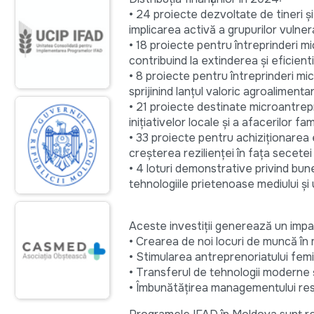
• 24 proiecte dezvoltate de tineri și
implicarea activă a grupurilor vulner
• 18 proiecte pentru întreprinderi mi
contribuind la extinderea și eficient
• 8 proiecte pentru întreprinderi mic
sprijinind lanțul valoric agroaliment
• 21 proiecte destinate microantrep
inițiativelor locale și a afacerilor fami
• 33 proiecte pentru achiziționarea
creșterea rezilienței în fața secetei 
• 4 loturi demonstrative privind bu
tehnologiile prietenoase mediului și 
Aceste investiții generează un impact
• Crearea de noi locuri de muncă în m
• Stimularea antreprenoriatului femini
• Transferul de tehnologii moderne ș
• Îmbunătățirea managementului resur