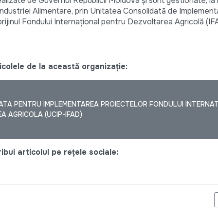
lizate de Guvernul Republicii Moldova și sunt gestionate, la 
și Industriei Alimentare, prin Unitatea Consolidată de Implemen
ijinul Fondului Internațional pentru Dezvoltarea Agricolă (IF
colele de la această organizație:
ATA PENTRU IMPLEMENTAREA PROIECTELOR FONDULUI INTERNA
 AGRICOLA (UCIP-IFAD)
bui articolul pe rețele sociale:
 FOST INAUGURATĂ SPĂLĂTORIA SOCIALĂ „SOLIDARITATE” – UN 