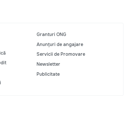
Granturi ONG
Anunțuri de angajare
ică
Servicii de Promovare
udit
Newsletter
Publicitate
i