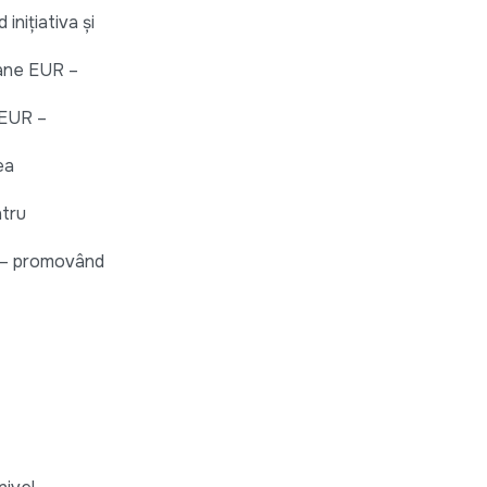
inițiativa și
ioane EUR –
i EUR –
ea
ntru
UR – promovând