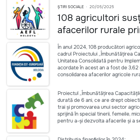
ȘTIRI SOCIALE
20/05/2025
108 agricultori sus
afacerilor rurale p
În anul 2024, 108 producători agricol
cadrul Proiectului „Îmbunătățirea 
Unitatea Consolidată pentru Impleme
acordate în acest an a fost de 3,62 
consolidarea afacerilor agricole rura
Proiectul „Îmbunătățirea Capacități
durată de 6 ani, ce are drept obiecti
trai și promovarea unui sector agricol 
sprijină în special tinerii, femeile, 
pentru a-și dezvolta afacerile și a s
Distribuția finanțărilor în 2024: