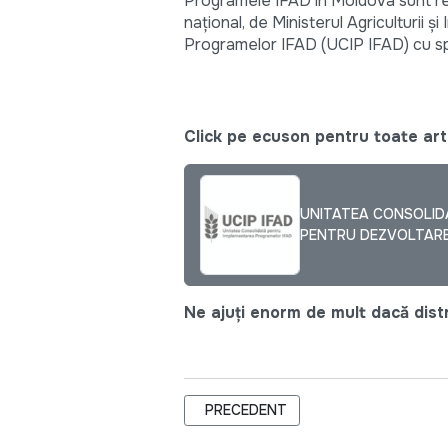
Programele IFAD în Moldova sunt rea
național, de Ministerul Agriculturii 
Programelor IFAD (UCIP IFAD) cu spr
Click pe ecuson pentru toate arti
UNITATEA CONSOLID
PENTRU DEZVOLTAREA
Ne ajuți enorm de mult dacă distri
ARTICOL PRECEDENT: LA CĂUȘENI A
PRECEDENT