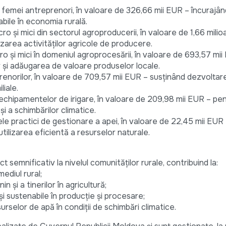
 femei antreprenori, în valoare de 326,66 mii EUR – încurajând 
abile în economia rurală.
cro și mici din sectorul agroproducerii, în valoare de 1,66 mil
izarea activităților agricole de producere.
ro și mici în domeniul agroprocesării, în valoare de 693,57 mi
ar și adăugarea de valoare produselor locale.
renorilor, în valoare de 709,57 mii EUR – susținând dezvoltar
liale.
 echipamentelor de irigare, în valoare de 209,98 mii EUR – pe
și a schimbărilor climatice.
nele practici de gestionare a apei, în valoare de 22,45 mii E
utilizarea eficientă a resurselor naturale.
 semnificativ la nivelul comunităților rurale, contribuind la:
ediul rural;
n și a tinerilor în agricultură;
i sustenabile în producție și procesare;
selor de apă în condiții de schimbări climatice.