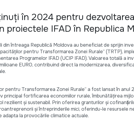
ținuți în 2024 pentru dezvoltare
rin proiectele IFAD în Republica 
i din întreaga Republică Moldova au beneficiat de sprijin inves
Capacităților pentru Transformarea Zonei Rurale” (TRTP), imp
ntarea Programelor IFAD (UCIP IFAD). Valoarea totală a inves
milioane EURO, contribuind direct la modernizarea, diversifica
le.
lor pentru Transformarea Zonei Rurale” a fost lansat în anul 2
v principal fortificarea economiilor rurale, îmbunătățirea mijl
rezilient și sustenabil. Prin oferirea granturilor și cofinanțăril
microantreprenorii și întreprinderile mici, oferindu-le resursele
e adapta la provocările climatice actuale.