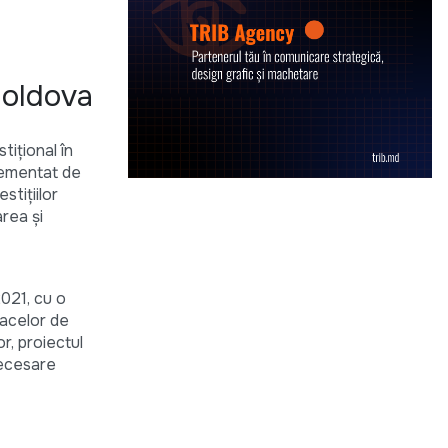
a
Moldova
tițional în
lementat de
tițiilor
rea și
021, cu o
oacelor de
or, proiectul
 necesare