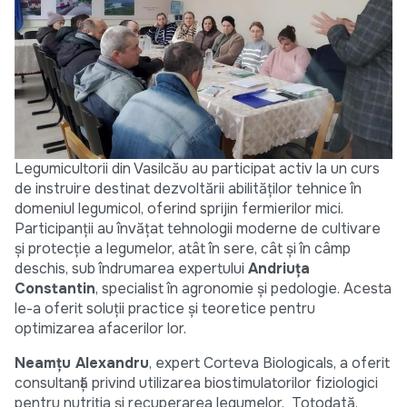
Legumicultorii din Vasilcău au participat activ la un curs
de instruire destinat dezvoltării abilităților tehnice în
domeniul legumicol, oferind sprijin fermierilor mici.
Participanții au învățat tehnologii moderne de cultivare
și protecție a legumelor, atât în sere, cât și în câmp
deschis, sub îndrumarea expertului
Andriuța
Constantin
, specialist în agronomie și pedologie. Acesta
le-a oferit soluții practice și teoretice pentru
optimizarea afacerilor lor.
Neamțu Alexandru
, expert Corteva Biologicals, a oferit
consultanță privind utilizarea biostimulatorilor fiziologici
pentru nutriția și recuperarea legumelor. Totodată,