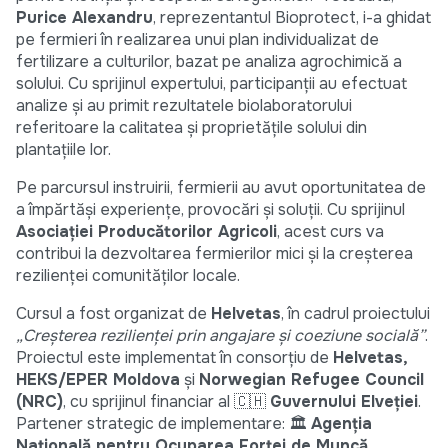
Purice Alexandru
, reprezentantul Bioprotect, i-a ghidat
pe fermieri în realizarea unui plan individualizat de
fertilizare a culturilor, bazat pe analiza agrochimică a
solului. Cu sprijinul expertului, participanții au efectuat
analize și au primit rezultatele biolaboratorului
referitoare la calitatea și proprietățile solului din
plantațiile lor.
Pe parcursul instruirii, fermierii au avut oportunitatea de
a împărtăși experiențe, provocări și soluții. Cu sprijinul
Asociației Producătorilor Agricoli
, acest curs va
contribui la dezvoltarea fermierilor mici și la creșterea
rezilienței comunităților locale.
Cursul a fost organizat de
Helvetas
, în cadrul proiectului
„Creșterea rezilienței prin angajare și coeziune socială”
.
Proiectul este implementat în consorțiu de
Helvetas,
HEKS/EPER Moldova
și
Norwegian Refugee Council
(NRC)
, cu sprijinul financiar al 🇨🇭
Guvernului Elveției
.
Partener strategic de implementare: 🏛
Agenția
Națională pentru Ocuparea Forței de Muncă
.