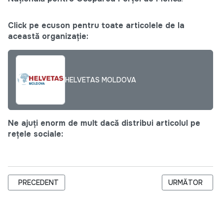
Click pe ecuson pentru toate articolele de la
această organizație:
HELVETAS MOLDOVA
Ne ajuți enorm de mult dacă distribui articolul pe
rețele sociale:
ARTICOL PRECEDENT: ПАРТНЕРСТВО ДЛЯ СОЗДАНИЯ НОВ
ARTICOLUL URM
PRECEDENT
URMĂTOR