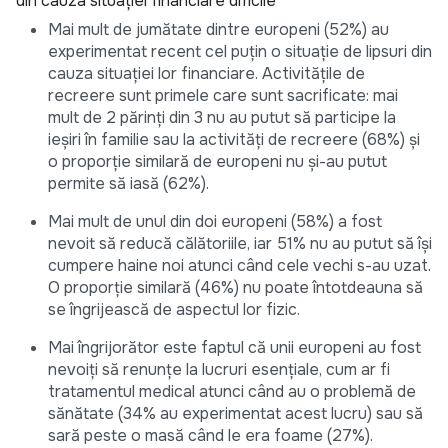
din cauza situației financiare dificile
Mai mult de jumătate dintre europeni (52%) au
experimentat recent cel puțin o situație de lipsuri din
cauza situației lor financiare. Activitățile de
recreere sunt primele care sunt sacrificate: mai
mult de 2 părinți din 3 nu au putut să participe la
ieșiri în familie sau la activități de recreere (68%) și
o proporție similară de europeni nu și-au putut
permite să iasă (62%).
Mai mult de unul din doi europeni (58%) a fost
nevoit să reducă călătoriile, iar 51% nu au putut să își
cumpere haine noi atunci când cele vechi s-au uzat.
O proporție similară (46%) nu poate întotdeauna să
se îngrijească de aspectul lor fizic.
Mai îngrijorător este faptul că unii europeni au fost
nevoiți să renunțe la lucruri esențiale, cum ar fi
tratamentul medical atunci când au o problemă de
sănătate (34% au experimentat acest lucru) sau să
sară peste o masă când le era foame (27%).