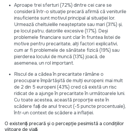
Aproape trei sferturi (72%) dintre cei care se
consideră într-o situație precară afirmă că veniturile
insuficiente sunt motivul principal al situației lor.
Urmează cheltuielile neașteptate sau mari (31%) și,
pe locul patru, datoriile excesive (17%). Deși
problemele financiare sunt clar în fruntea listei de
motive pentru precaritate, alți factori explicativi,
cum ar fi problemele de sănătate fizică (19%) sau
pierderea locului de muncă (13%) joacă, de
asemenea, un rol important.
Riscul de a cădea în precaritate rămâne o
preocupare împărtășită de mulți europeni: mai mult
de 2 din 5 europeni (43%) cred că există un risc
ridicat de a ajunge în precaritate în următoarele luni.
Cu toate acestea, această proporție este în
scădere față de anul trecut (-5 puncte procentuale),
într-un context de scădere a inflației.
O existență precară și o percepție pesimistă a condițiilor
viitoare de viață