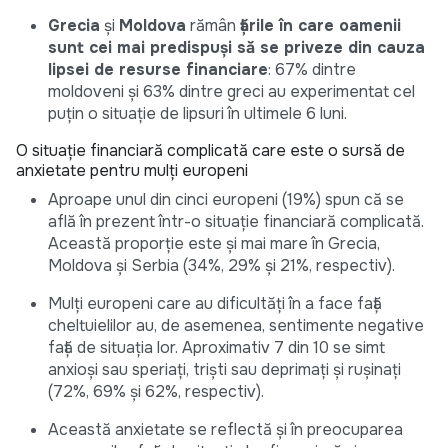
Grecia
și
Moldova
rămân
țările în care oamenii
sunt cei mai predispuși să se priveze din cauza
lipsei de resurse financiare
: 67% dintre
moldoveni și 63% dintre greci au experimentat cel
puțin o situație de lipsuri în ultimele 6 luni.
O situație financiară complicată care este o sursă de
anxietate pentru mulți europeni
Aproape unul din cinci europeni (19%) spun că se
află în prezent într-o situație financiară complicată.
Această proporție este și mai mare în Grecia,
Moldova și Serbia (34%, 29% și 21%, respectiv).
Mulți europeni care au dificultăți în a face față
cheltuielilor au, de asemenea, sentimente negative
față de situația lor. Aproximativ 7 din 10 se simt
anxioși sau speriați, triști sau deprimați și rușinați
(72%, 69% și 62%, respectiv).
Această anxietate se reflectă și în preocuparea