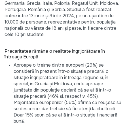
Germania, Grecia, Italia, Polonia, Regatul Unit, Moldova,
Portugalia, România și Serbia. Studiul a fost realizat
online între 13 iunie și 3 iulie 2024, pe un eșantion de
10.000 de persoane, reprezentative pentru populația
națională cu vârsta de 18 ani și peste, în fiecare dintre
cele 10 țări studiate.
Precaritatea rămâne o realitate îngrijorătoare în
întreaga Europă
Aproape o treime dintre europeni (29%) se
consideră în prezent într-o situație precară, o
situație îngrijorătoare în întreaga regiune și, în
special, în Grecia și Moldova, unde aproape
jumătate din populație declară că se află într-o
situație precară (46% și, respectiv, 45%).
Majoritatea europenilor (56%) afirmă că reușesc să
se descurce, dar trebuie să fie atenți la cheltuieli.
Doar 15% spun că se află într-o situație financiară
bună.