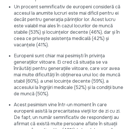
Un procent semnificativ de europeni consideră că
accesul la anumite lucruri este mai dificil pentru ei
decât pentru generația părinților lor. Acest lucru
este valabil mai ales în cazul locurilor de muncă
stabile (53%) și locuințelor decente (46%), dar și în
ceea ce privește asistența medicală (42%) și
vacanțele (41%).
Europenii sunt chiar mai pesimiști în privința
generațiilor viitoare. Ei cred că situația se va
înrăutăți pentru generațiile viitoare, care vor avea
mai multe dificultăți în obținerea unui loc de muncă
stabil (60%), a unei locuințe decente (59%), a
accesului la îngrijiri medicale (52%) și la condiții bune
de muncă (50%).
Acest pesimism vine într-un moment în care
europenii asistă la precaritatea vieții lor de zi cu zi.
De fapt, un număr semnificativ de respondenți au
afirmat că există multe persoane aflate în situații