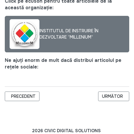
Click pe ecuson pentru toate articolele de la
această organizație:
INSTITUTUL DE INSTRUIRE ÎN
DEZVOLTARE “MILLENIUM”
Ne ajuți enorm de mult dacă distribui articolul pe
rețele sociale:
ARTICOL PRECEDENT: SUSȚINERE CONTINUĂ PENTRU REFUGIAȚ
ARTICOLUL UR
PRECEDENT
URMĂTOR
2026 CIVIC DIGITAL SOLUTIONS