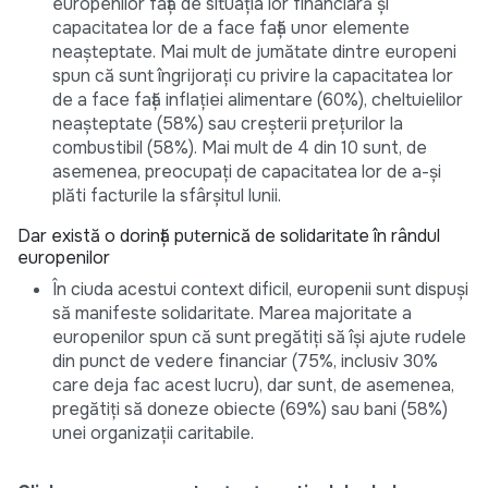
europenilor față de situația lor financiară și
capacitatea lor de a face față unor elemente
neașteptate. Mai mult de jumătate dintre europeni
spun că sunt îngrijorați cu privire la capacitatea lor
de a face față inflației alimentare (60%), cheltuielilor
neașteptate (58%) sau creșterii prețurilor la
combustibil (58%). Mai mult de 4 din 10 sunt, de
asemenea, preocupați de capacitatea lor de a-și
plăti facturile la sfârșitul lunii.
Dar există o dorință puternică de solidaritate în rândul
europenilor
În ciuda acestui context dificil, europenii sunt dispuși
să manifeste solidaritate. Marea majoritate a
europenilor spun că sunt pregătiți să își ajute rudele
din punct de vedere financiar (75%, inclusiv 30%
care deja fac acest lucru), dar sunt, de asemenea,
pregătiți să doneze obiecte (69%) sau bani (58%)
unei organizații caritabile.