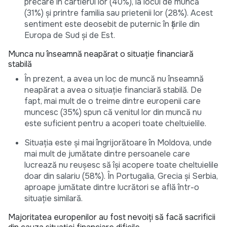
precare în cartierul lor (40%), la locul de muncă
(31%) și printre familia sau prietenii lor (28%). Acest
sentiment este deosebit de puternic în țările din
Europa de Sud și de Est.
Munca nu înseamnă neapărat o situație financiară
stabilă
În prezent, a avea un loc de muncă nu înseamnă
neapărat a avea o situație financiară stabilă. De
fapt, mai mult de o treime dintre europenii care
muncesc (35%) spun că venitul lor din muncă nu
este suficient pentru a acoperi toate cheltuielile.
Situația este și mai îngrijorătoare în Moldova, unde
mai mult de jumătate dintre persoanele care
lucrează nu reușesc să își acopere toate cheltuielile
doar din salariu (58%). În Portugalia, Grecia și Serbia,
aproape jumătate dintre lucrători se află într-o
situație similară.
Majoritatea europenilor au fost nevoiți să facă sacrificii