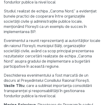
fondurilor publice la nivel local.
Studiul, realizat de echipa „Caroma Nord,” a evidențiat
bunele practici de cooperare între organizațiile
societății civile și administrațiile publice locale,
menționând Florești ca un exemplu de succes în
implementarea BP.
Evenimentul a reunit reprezentanți ai autorităților locale
din raionul Florești, municipiul Bălți, organizațiilor
societății civile, având ca scop principal prezentarea
rezultatelor cercetării realizate de echipa „Caroma
Nord” asupra gradului de implementare a bugetării
participative în această regiune.
Deschiderea evenimentului a fost marcată de un
discurs al Președintelui Consiliului Raional Florești,
Vasile Tîltu
, care a subliniat importanța consolidării
transparenței și responsabilității în gestionarea
fondurilor publice la nivel local.
Marina Soloviova
, Directoare de Program în cadrul