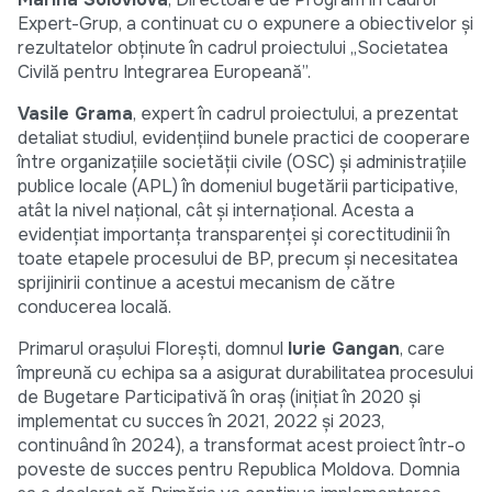
Expert-Grup, a continuat cu o expunere a obiectivelor și
rezultatelor obținute în cadrul proiectului „Societatea
Civilă pentru Integrarea Europeană”.
Vasile Grama
, expert în cadrul proiectului, a prezentat
detaliat studiul, evidențiind bunele practici de cooperare
între organizațiile societății civile (OSC) și administrațiile
publice locale (APL) în domeniul bugetării participative,
atât la nivel național, cât și internațional. Acesta a
evidențiat importanța transparenței și corectitudinii în
toate etapele procesului de BP, precum și necesitatea
sprijinirii continue a acestui mecanism de către
conducerea locală.
Primarul orașului Florești, domnul
Iurie Gangan
, care
împreună cu echipa sa a asigurat durabilitatea procesului
de Bugetare Participativă în oraș (inițiat în 2020 și
implementat cu succes în 2021, 2022 și 2023,
continuând în 2024), a transformat acest proiect într-o
poveste de succes pentru Republica Moldova. Domnia