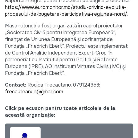
Raportul integral poate fi accesat pe pagina proiectului:
https://www.euromonitor.md/studiu-privind-evolutia-
procesului-de-bugetare-participativa-regiunea-nord/
.
Masa rotundă a fost organizată în cadrul proiectului
„Societatea Civilă pentru Integrarea Europeană”,
finanțat de Uniunea Europeană și cofinanțat de
Fundația „Friedrich Ebert”. Proiectul este implementat
de Centrul Analitic Independent Expert-Grup, în
parteneriat cu Institutul pentru Politici și Reforme
Europene (IPRE), AO Institutum Virtutes Civilis (IVC) și
Fundația „Friedrich Ebert”.
Contact:
Rodica Frecautanu, 079124353;
frecauteanu.r@gmail.com
Click pe ecuson pentru toate articolele de la
această organizație: