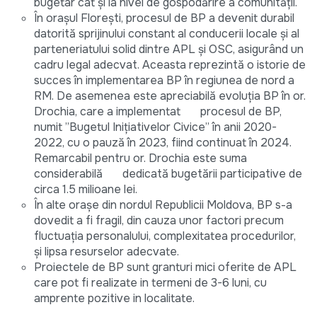
bugetar cât și la nivel de gospodărire a comunității.
În orașul Florești, procesul de BP a devenit durabil
datorită sprijinului constant al conducerii locale și al
parteneriatului solid dintre APL și OSC, asigurând un
cadru legal adecvat. Aceasta reprezintă o istorie de
succes în implementarea BP în regiunea de nord a
RM. De asemenea este apreciabilă evoluția BP în or.
Drochia, care a implementat procesul de BP,
numit ”Bugetul Inițiativelor Civice” în anii 2020-
2022, cu o pauză în 2023, fiind continuat în 2024.
Remarcabil pentru or. Drochia este suma
considerabilă dedicată bugetării participative de
circa 1.5 milioane lei.
În alte orașe din nordul Republicii Moldova, BP s-a
dovedit a fi fragil, din cauza unor factori precum
fluctuația personalului, complexitatea procedurilor,
și lipsa resurselor adecvate.
Proiectele de BP sunt granturi mici oferite de APL
care pot fi realizate in termeni de 3-6 luni, cu
amprente pozitive in localitate.