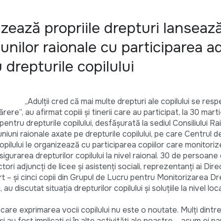
izează propriile drepturi lansează
unilor raionale cu participarea ad
 drepturile copilului
„Adulţii cred că mai multe drepturi ale copilului se res
rere”, au afirmat copiii şi tinerii care au participat, la 30 marti
entru drepturile copilului, desfăşurată la sediul Consiliului Rai
iuni raionale axate pe drepturile copilului, pe care Centrul 
pilului le organizează cu participarea copiilor care monitoriz
igurarea drepturilor copilului la nivel raional.
30 de persoane 
ectori adjuncţi de licee şi asistenţi sociali, reprezentanţi ai Dir
t – şi cinci copii din Grupul de Lucru pentru Monitorizarea Dr
i, au discutat situaţia drepturilor copilului şi soluţiile la nivel lo
u care exprimarea vocii copilului nu este o noutate. Mulţi dintre
i au fost implicaţi şi în alte activităţi ale noastre – acum ei par