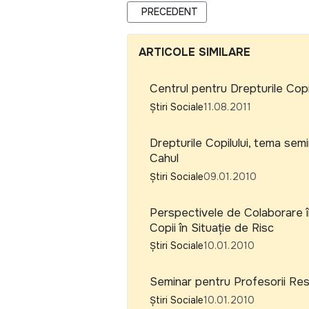
ARTICOL PRECEDENT: MULŢUMIRI, M
PRECEDENT
ARTICOLE SIMILARE
Centrul pentru Drepturile Copi
Știri Sociale
11.08.2011
Drepturile Copilului, tema semi
Cahul
Știri Sociale
09.01.2010
Perspectivele de Colaborare înt
Copii în Situaţie de Risc
Știri Sociale
10.01.2010
Seminar pentru Profesorii Resp
Știri Sociale
10.01.2010