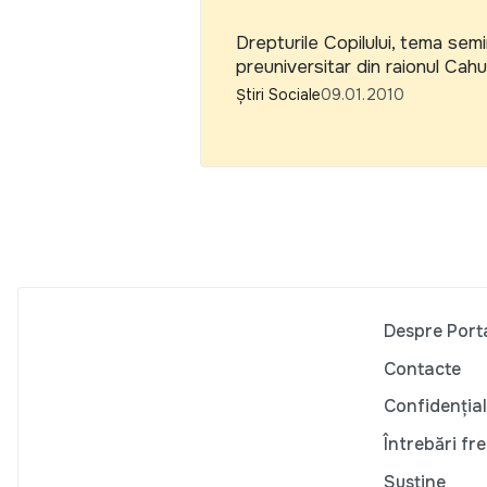
Drepturile Copilului, tema semina
preuniversitar din raionul Cahu
Știri Sociale
09.01.2010
Despre Port
Contacte
Confidențial
Întrebări fr
Susține