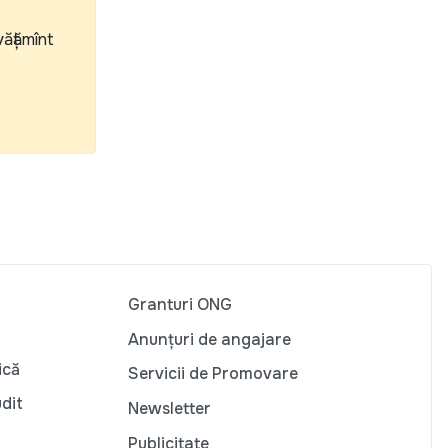
văţămînt
Granturi ONG
Anunțuri de angajare
ică
Servicii de Promovare
udit
Newsletter
Publicitate