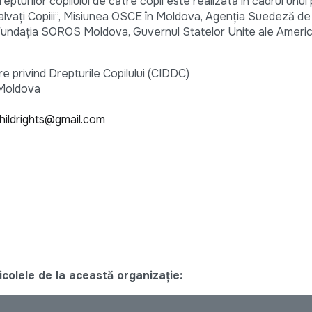
epturilor copilului de către copii este realizată în cadrul unui
alvaţi Copiii”, Misiunea OSCE în Moldova, Agenţia Suedeză d
 Fundaţia SOROS Moldova, Guvernul Statelor Unite ale Americii
 privind Drepturile Copilului (CIDDC)
 Moldova
hildrights@gmail.com
colele de la această organizație: