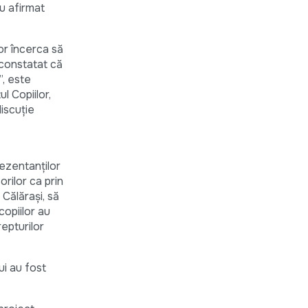
au afirmat
vor încerca să
 constatat că
”, este
l Copiilor,
discuţie
ezentanţilor
orilor ca prin
 Călăraşi, să
copiilor au
epturilor
ui au fost