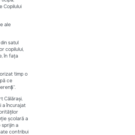
 Copilului
te ale
din satul
r copilului,
, în faţa
torizat timp o
upă ce
erenţă”.
t Călăraşi,
i a încurajat
ităţilor
ţie şcolară a
sprijin a
oate contribui