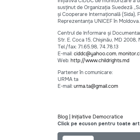
Iniţiativa CIDDC de monitorizare a dr
susţinut de Organizaţia Suedeză „S
şi Cooperare Internaţională (Sida),
Reprezentanţa UNICEF în Moldova.
Centrul de Informare şi Documentare
Str. E. Coca 15, Chişinău, MD 2008,
Tel./fax: 71.65.98, 74.78.13
E-mail:
ciddc@yahoo.com
,
monitor.c
Web:
http://www.childrights.md
Partener în comunicare:
URMA ta
E-mail:
urma.ta@gmail.com
Blog | Iniţiative Democratice
Click pe ecuson pentru toate arti