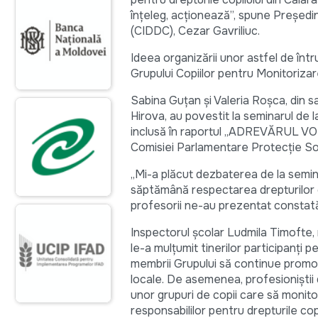
înţeleg, acţionează”, spune Preşedin
(CIDDC), Cezar Gavriliuc.
Ideea organizării unor astfel de într
Grupului Copiilor pentru Monitorizare
Sabina Guţan şi Valeria Roşca, din sa
Hirova, au povestit la seminarul de la
inclusă în raportul „ADREVĂRUL VORBI
Comisiei Parlamentare Protecţie Soc
„Mi-a plăcut dezbaterea de la seminar
săptămână respectarea drepturilor co
profesorii ne-au prezentat constatăril
Inspectorul şcolar Ludmila Timofte, 
le-a mulţumit tinerilor participanţi pe
membrii Grupului să continue promo
locale. De asemenea, profesioniştii 
unor grupuri de copii care să monitor
responsabililor pentru drepturile cop