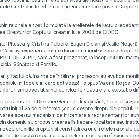
tele Centrului de Informare şi Documentare privind Drepturile
uniri raionale a fost formulată la atelierele de lucru preceden
a Drepturilor Copilului, creat în iulie 2008 de CIDDC.
tul Pituşca, şi Cristina Pulbere, Eugen Ciolan şi Vasile Negară, 
 Călăraşi experienţa lor de doi ani de monitorizare a drepturilo
T DE COPII”, care a fost prezentat, la începutul lunii martie
ială, Sănătate şi Familie.
 şi faptul că, înainte de întâlnire, profesorii au avut de moni
pilului în liceele în care activează”, a spus Valeria Roşca. D
e lor, am povestit şi noi concluziile noastre şi a existat o dif
reprezentant al Direcţiei Generale Învăţământ, Tineret şi Spor
ntru iniţiativa de a informa şcolile despre drepturile copilului ş
varea acestui mecanism de informare a reprezentanţilor autor
din domeniu au propus crearea în fiecare localitate sau institu
izeze propriile drepturi şi constituirea unei reţele raionale de 
ilului. „Această reţea, care va include copii şi profesionişti, p