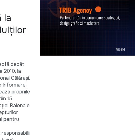
 la
ulţilor
pectă decât
e 2010, la
onal Călăraşi.
de Informare
ează propriile
din 15
ecţiei Raionale
epturilor
cal pentru
 responsabilii
ticipă,