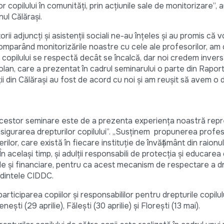
 copilului în comunităţi, prin acţiunile sale de monitorizare”, 
ionul Călăraşi.
rii adjuncţi şi asistenţii sociali ne-au înţeles şi au promis că 
mparând monitorizările noastre cu cele ale profesorilor, am
e copilului se respectă decât se încalcă, dar noi credem invers
lan, care a prezentat în cadrul seminarului o parte din Raportu
i din Călăraşi au fost de acord cu noi şi am reuşit să avem o 
 acestor seminare este de a prezenta experienţa noastră repr
 asigurarea drepturilor copilului”. „Susţinem propunerea profes
rilor, care există în fiecare instituţie de învăţământ din raionul
În acelaşi timp, şi adulţii responsabili de protecţia şi educarea 
le şi financiare, pentru ca acest mecanism de respectare a dr
edintele CIDDC.
ticiparea copiilor şi responsabililor pentru drepturile copilul
şti (29 aprilie), Făleşti (30 aprilie) şi Floreşti (13 mai).