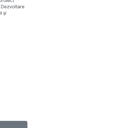
 proiect
e Dezvoltare
 şi