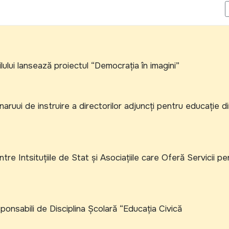
ULŢUMIRI…
lului lansează proiectul “Democrația în imagini”
naruui de instruire a directorilor adjuncţi pentru educaţie di
re Intsituţiile de Stat şi Asociaţiile care Oferă Servicii pe
onsabili de Disciplina Şcolară “Educaţia Civică