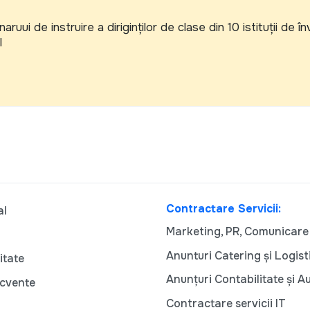
ruui de instruire a diriginţilor de clase din 10 istituţii de în
l
Contractare Servicii:
al
Marketing, PR, Comunicare
Anunturi Catering și Logist
itate
Anunțuri Contabilitate și A
ecvente
Contractare servicii IT