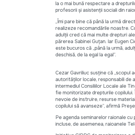
la o mai bună respectare a drepturilor
profesorii şi asistenţii sociali din ra
„Îmi pare bine că până la urmă directo
realizeze recomandările noastre. Co
adulţii cred că mai multe drepturi al
părerea Sabinei Guţan. Iar Eugen Cio
este bucuros că „până la urmă, adulţi
deschisă, de la egal la egal”.
Cezar Gavriliuc susţine că „scopul
autorităţilor locale, responsabili de
intermediul Consiliilor Locale ale Tine
fie monitorizate drepturile copilului. 
nevoie de instruire, resurse materia
copilului să avanseze”, afirmă Preş
Pe agenda seminarelor raionale cu par
incluse, de asemenea, raioanele Telene