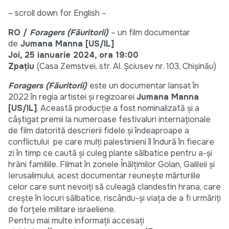
– scroll down for English –
RO /
Foragers (Făuritorii)
– un film documentar
de
Jumana Manna [US/IL]
Joi, 25 ianuarie 2024, ora 19:00
Zpațiu
(Casa Zemstvei, str. Al. Șciusev nr. 103, Chișinău)
Foragers (Făuritorii)
este un documentar lansat în
2022 în regia artistei și regizoarei
Jumana Manna
[US/IL]
. Această producție a fost nominalizată și a
câștigat premii la numeroase festivaluri internaționale
de film datorită descrierii fidele și îndeaproape a
conflictului pe care mulți palestinieni îl îndură în fiecare
zi în timp ce caută și culeg plante sălbatice pentru a-și
hrăni familiile. Filmat în zonele Înălțimilor Golan, Galileii și
Ierusalimului, acest documentar reunește mărturiile
celor care sunt nevoiți să culeagă clandestin hrana, care
crește în locuri sălbatice, riscându-și viața de a fi urmăriți
de forțele militare israeliene.
Pentru mai multe informații accesați