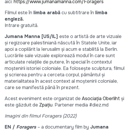
aici:
https://www.jumanamanna.com/Foragers
Filmul este în
limba arabă
cu subtitrare în
limba
engleză.
Intrare gratuită.
Jumana Manna [US/IL]
este o artistă de arte vizuale
și regizoare palestiniană născută în Statele Unite, iar
apoi a copilărit la Ierusalim și acum e stabilită la Berlin.
Lucrările sale vizuale explorează modul în care sunt
articulate relațiile de putere, în special în contextul
moștenirii istoriei coloniale. Ea folosește sculptura, filmul
și scrierea pentru a cerceta corpul, pământul și
materialitatea în acest context al moștenirii coloniale,
care se manifestă până în prezent.
Acest eveniment este organizat de
Asociația Oberliht
și
este găzduit de
Zpațiu
. Partener media #diez.md
Imagini din filmul Foragers (2022)
EN /
Foragers
– a documentary film by
Jumana