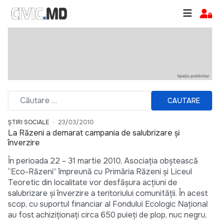
CAUTARE
ȘTIRI SOCIALE
23/03/2010
La Răzeni a demarat campania de salubrizare şi
înverzire
În perioada 22 – 31 martie 2010, Asociaţia obştească
“Eco-Răzeni” împreună cu Primăria Răzeni şi Liceul
Teoretic din localitate vor desfăşura acţiuni de
salubrizare şi înverzire a teritoriului comunităţii. În acest
scop, cu suportul financiar al Fondului Ecologic Naţional
au fost achiziţionaţi circa 650 puieţi de plop, nuc negru,