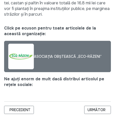
tei, castan şi paltin în valoare totală de 16,8 mii lei care
vor fi plantaţi în preajma instituţiilor publice, pe marginea
străzilor şi în parcuri.
Click pe ecuson pentru toate articolele de la
această organizație:
ASOCIAȚIA OBȘTEASCĂ „ECO-RĂZENI”
Ne ajuți enorm de mult dacă distribui articolul pe
rețele sociale:
ARTICOL PRECEDENT: (AUDIO) XENOFOBA COMUNISTĂ
ARTICOLUL URM
PRECEDENT
URMĂTOR