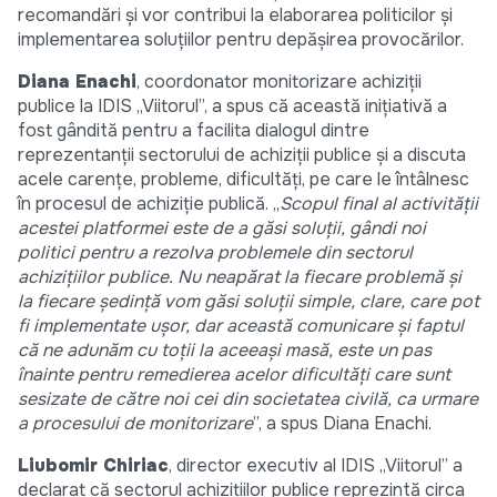
recomandări și vor contribui la elaborarea politicilor și
implementarea soluțiilor pentru depășirea provocărilor.
Diana Enachi
, coordonator monitorizare achiziții
publice la IDIS „Viitorul”, a spus că această inițiativă a
fost gândită pentru a facilita dialogul dintre
reprezentanții sectorului de achiziții publice și a discuta
acele carențe, probleme, dificultăți, pe care le întâlnesc
în procesul de achiziție publică. „
Scopul final al activității
acestei platformei este de a găsi soluții, gândi noi
politici pentru a rezolva problemele din sectorul
achizițiilor publice. Nu neapărat la fiecare problemă și
la fiecare ședință vom găsi soluții simple, clare, care pot
fi implementate ușor, dar această comunicare și faptul
că ne adunăm cu toții la aceeași masă, este un pas
înainte pentru remedierea acelor dificultăți care sunt
sesizate de către noi cei din societatea civilă, ca urmare
a procesului de monitorizare
”, a spus Diana Enachi.
Liubomir Chiriac
, director executiv al IDIS „Viitorul” a
declarat că sectorul achizițiilor publice reprezintă circa