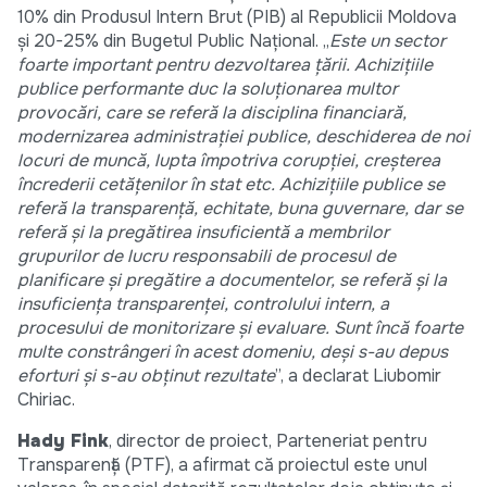
10% din Produsul Intern Brut (PIB) al Republicii Moldova
și 20-25% din Bugetul Public Național. „
Este un sector
foarte important pentru dezvoltarea țării. Achizițiile
publice performante duc la soluționarea multor
provocări, care se referă la disciplina financiară,
modernizarea administrației publice, deschiderea de noi
locuri de muncă, lupta împotriva corupției, creșterea
încrederii cetățenilor în stat etc. Achizițiile publice se
referă la transparență, echitate, buna guvernare, dar se
referă și la pregătirea insuficientă a membrilor
grupurilor de lucru responsabili de procesul de
planificare și pregătire a documentelor, se referă și la
insuficiența transparenței, controlului intern, a
procesului de monitorizare și evaluare. Sunt încă foarte
multe constrângeri în acest domeniu, deși s-au depus
eforturi și s-au obținut rezultate
”, a declarat Liubomir
Chiriac.
Hady Fink
, director de proiect, Parteneriat pentru
Transparență (PTF), a afirmat că proiectul este unul