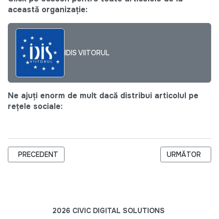
această organizație:
IDIS VIITORUL
Ne ajuți enorm de mult dacă distribui articolul pe
rețele sociale:
ARTICOL PRECEDENT: 15 ANTREPRENOARE LOCALE AU CÂȘTI
ARTICOLUL URM
PRECEDENT
URMĂTOR
2026 CIVIC DIGITAL SOLUTIONS