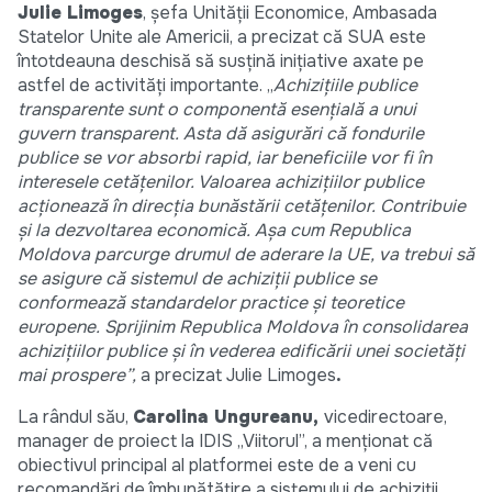
Julie Limoges
, șefa Unității Economice, Ambasada
Statelor Unite ale Americii, a precizat că SUA este
întotdeauna deschisă să susțină inițiative axate pe
astfel de activități importante. „
Achizițiile publice
transparente sunt o componentă esențială a unui
guvern transparent. Asta dă asigurări că fondurile
publice se vor absorbi rapid, iar beneficiile vor fi în
interesele cetățenilor. Valoarea achizițiilor publice
acționează în direcția bunăstării cetățenilor. Contribuie
și la dezvoltarea economică. Așa cum Republica
Moldova parcurge drumul de aderare la UE, va trebui să
se asigure că sistemul de achiziții publice se
conformează standardelor practice și teoretice
europene. Sprijinim Republica Moldova în consolidarea
achizițiilor publice și în vederea edificării unei societăți
mai prospere”,
a precizat Julie Limoges
.
La rândul său,
Carolina Ungureanu,
vicedirectoare,
manager de proiect la IDIS „Viitorul”, a menționat că
obiectivul principal al platformei este de a veni cu
recomandări de îmbunătățire a sistemului de achiziții