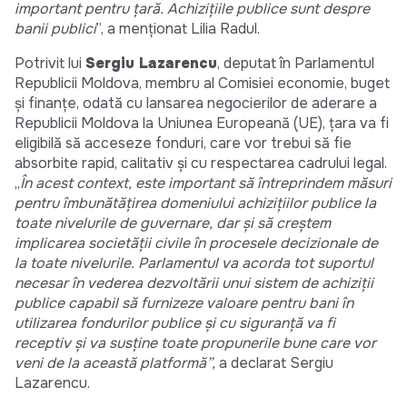
important pentru țară. Achizițiile publice sunt despre
banii publici
”, a menționat Lilia Radul.
Potrivit lui
Sergiu Lazarencu
, deputat în Parlamentul
Republicii Moldova, membru al Comisiei economie, buget
și finanțe, odată cu lansarea negocierilor de aderare a
Republicii Moldova la Uniunea Europeană (UE), țara va fi
eligibilă să acceseze fonduri, care vor trebui să fie
absorbite rapid, calitativ și cu respectarea cadrului legal.
„
În acest context, este important să întreprindem măsuri
pentru îmbunătățirea domeniului achizițiilor publice la
toate nivelurile de guvernare, dar și să creștem
implicarea societății civile în procesele decizionale de
la toate nivelurile. Parlamentul va acorda tot suportul
necesar în vederea dezvoltării unui sistem de achiziții
publice capabil să furnizeze valoare pentru bani în
utilizarea fondurilor publice și cu siguranță va fi
receptiv și va susține toate propunerile bune care vor
veni de la această platformă”,
a declarat Sergiu
Lazarencu.