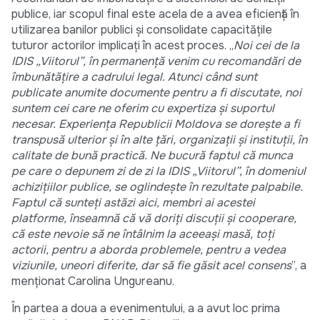
publice, iar scopul final este acela de a avea eficiență în
utilizarea banilor publici și consolidate capacitățile
tuturor actorilor implicați în acest proces. „
Noi cei de la
IDIS „Viitorul”, în permanență venim cu recomandări de
îmbunătățire a cadrului legal. Atunci când sunt
publicate anumite documente pentru a fi discutate, noi
suntem cei care ne oferim cu expertiza și suportul
necesar. Experiența Republicii Moldova se dorește a fi
transpusă ulterior și în alte țări, organizații și instituții, în
calitate de bună practică. Ne bucură faptul că munca
pe care o depunem zi de zi la IDIS „Viitorul”, în domeniul
achizițiilor publice, se oglindește în rezultate palpabile.
Faptul că sunteți astăzi aici, membri ai acestei
platforme, înseamnă că vă doriți discuții și cooperare,
că este nevoie să ne întâlnim la aceeași masă, toți
actorii, pentru a aborda problemele, pentru a vedea
viziunile, uneori diferite, dar să fie găsit acel consens
”, a
menționat Carolina Ungureanu.
În partea a doua a evenimentului, a a avut loc prima