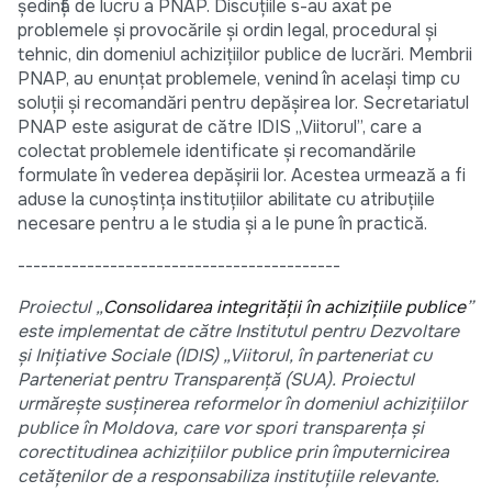
ședință de lucru a PNAP. Discuțiile s-au axat pe
problemele și provocările și ordin legal, procedural și
tehnic, din domeniul achizițiilor publice de lucrări. Membrii
PNAP, au enunțat problemele, venind în același timp cu
soluții și recomandări pentru depășirea lor. Secretariatul
PNAP este asigurat de către IDIS „Viitorul”, care a
colectat problemele identificate și recomandările
formulate în vederea depășirii lor. Acestea urmează a fi
aduse la cunoștința instituțiilor abilitate cu atribuțiile
necesare pentru a le studia și a le pune în practică.
------------------------------------------
Proiectul „
Consolidarea integrității în achizițiile publice
”
este implementat de către Institutul pentru Dezvoltare
și Inițiative Sociale (IDIS) „Viitorul, în parteneriat cu
Parteneriat pentru Transparență (SUA). Proiectul
urmărește susținerea reformelor în domeniul achizițiilor
publice în Moldova, care vor spori transparența și
corectitudinea achizițiilor publice prin împuternicirea
cetățenilor de a responsabiliza instituțiile relevante.