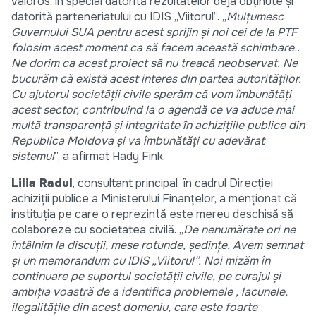
valoros, în special datorită rezultatelor deja obținute și
datorită parteneriatului cu IDIS „Viitorul”. „
Mulțumesc
Guvernului SUA pentru acest sprijin și noi cei de la PTF
folosim acest moment ca să facem această schimbare..
Ne dorim ca acest proiect să nu treacă neobservat. Ne
bucurăm că există acest interes din partea autorităților.
Cu ajutorul societății civile sperăm că vom îmbunătăți
acest sector, contribuind la o agendă ce va aduce mai
multă transparență și integritate în achizițiile publice din
Republica Moldova și va îmbunătăți cu adevărat
sistemul
”, a afirmat Hady Fink.
Lilia Radul
, consultant principal în cadrul Direcției
achiziții publice a Ministerului Finanțelor, a menționat că
instituția pe care o reprezintă este mereu deschisă să
colaboreze cu societatea civilă. „
De nenumărate ori ne
întâlnim la discuții, mese rotunde, ședințe. Avem semnat
și un memorandum cu IDIS „Viitorul”. Noi mizăm în
continuare pe suportul societății civile, pe curajul și
ambiția voastră de a identifica problemele , lacunele,
ilegalitățile din acest domeniu, care este foarte