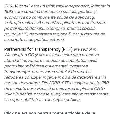
IDIS „Viitorul”
este un think tank independent, înființat în
1993 care combină cercetarea socială, politică și
economică cu componente solide de advocacy.
Instituția realizează cercetări aplicate de monitorizare
pe mai multe domenii: economie, politica socială,
politicile UE, dezvoltarea regională, dar și riscurile de
securitate și de politică externă.
Partnership for Transparency (PTF)
are sediul în
Washington DC și are misiunea este de a promova
abordări inovatoare conduse de societatea civilă
pentru îmbunătățirea guvernanței, creșterea
transparenței, promovarea statului de drept și
reducerea corupției în țările în curs de dezvoltare și în
curs de dezvoltare. Din 2000, PTF a susținut peste 250
de proiecte care vizează promovarea implicării ONG-
urilor în decizii, procese și legi care impun transparența
și responsabilitatea în achizițiile publice.
Click pe ecuson pentru toate articolele de la