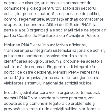
național de discuție, un mecanism permanent de
comunicare și dialog pentru toți actorii din sectorul
achizițiilor publice - autorități responsabile de politici,
control, reglementare, autorități/entități contractante,
și operatori economici. Alături de IDIS, din PNAP fac
parte și alte 3 organizații ale societății civile delegate din
partea Coaliției de Monitorizare a Achizițiilor Publice.
Misiunea PNAP este îmbunătățirea eficienței,
transparenței și integrității sistemului național de achiziții
publice prin abordarea problemelor din sistem,
identificarea soluțiilor, precum și propunerea acestora,
sub formă de recomandări, pentru a fi integrate în
politici, de către decidenți. Membrii PNAP reprezintă
autorități și organizații interesate de funcționarea și
viabilitatea sistemului național de achiziții publice.
În cadrul ședințelor care vor fi organizate trimestrial,
membrii PNAP vor aborda subiecte prioritare, vor
adopta poziții comune în legătură cu problemele și
provocările sistemului de achiziții publice, vor formula