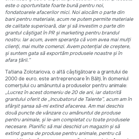
este o oportunitate foarte bună pentru noi,
fondatoarele afacerilor mici. Noi alocăm o parte din
bani pentru materiale, acum ne putem permite materiale
de calitate superioară, dar și să investim o parte din
grantul câștigat în PR și marketing pentru brandul
nostru. Iar acum, avem speranța că vom avea mai mulți
clienți, mai multe comenzi. Avem potențial de creștere,
și suntem gata să exportăm produsele noastre și în
afara țării.”
Tatiana Zolotariova, o altă câștigătoare a grantului de
2000 de euro, este antreprenoare în Bălți, în domeniul
comerțului cu amănuntul a produselor pentru animale:
„Lucrez în acest domeniu de 20 de ani, iar datorită
grantului oferit de „Incubatorul de Talente”, acum am în
sfârșit șansa să-mi extind afacerea. Am mai deschis
două puncte de vânzare cu amănuntul de produse
pentru animale, și le-am completat cu toate produsele
necesare. Planific să mai deschid un magazin și să
extind gama de produse pentru animale, pentru că