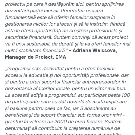
proiectul pe care îl desfășurăm aici, pentru sprijinirea
dezvoltării pieței muncii. Prioritatea noastră
fundamentală este să oferim femeilor susținere în
gestionarea micilor lor afaceri și să le instruim, fiindcă
asta le oferă oportunități de creștere profesională și
securitate financiară. Suntem convinși că acest proiect
va fi unul sustenabil, de durată și le va oferi femeilor mai
multă stabilitate financiară.”
- Adriana Weissova,
Manager de Proiect, EMA
„Programul este dezvoltat pentru a oferi femeilor
accesul la educație și noi oportunități profesionale, dar
și pentru a oferi suportul financiar antreprenoarelor în
dezvoltarea afacerilor locale, pentru un viitor mai bun.
La această ediție a programului, au participat peste 100
de participante care au dat dovadă de multă implicare
și pasiune pentru ceea ce fac, iar 5 absolvente au
beneficiat și de suport financiar sub forma unor mini -
granturi în valoare de 2000 de euro fiecare. Suntem
determinați să contribuim la creșterea numărului de
femei antreprenoare cu afaceri prospere și durabile,