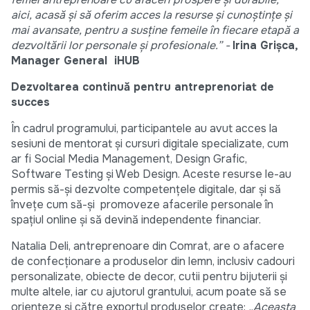
aici, acasă și să oferim acces la resurse și cunoștințe și
mai avansate, pentru a susține femeile în fiecare etapă a
dezvoltării lor personale și profesionale.” -
Irina Grișca,
Manager General iHUB
Dezvoltarea continuă pentru antreprenoriat de
succes
În cadrul programului, participantele au avut acces la
sesiuni de mentorat și cursuri digitale specializate, cum
ar fi Social Media Management, Design Grafic,
Software Testing și Web Design. Aceste resurse le-au
permis să-și dezvolte competențele digitale, dar și să
învețe cum să-și promoveze afacerile personale în
spațiul online și să devină independente financiar.
Natalia Deli, antreprenoare din Comrat, are o afacere
de confecționare a produselor din lemn, inclusiv cadouri
personalizate, obiecte de decor, cutii pentru bijuterii și
multe altele, iar cu ajutorul grantului, acum poate să se
orienteze și către exportul produselor create:
„Aceasta