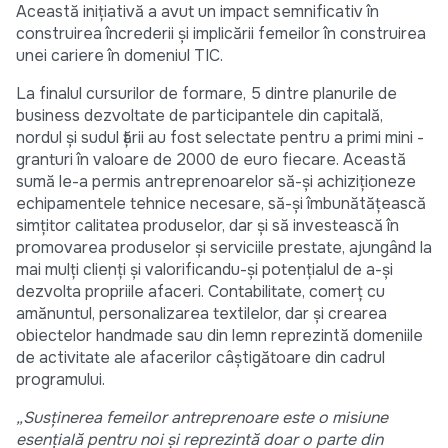
Această inițiativă a avut un impact semnificativ în
construirea încrederii și implicării femeilor în construirea
unei cariere în domeniul TIC.
La finalul cursurilor de formare, 5 dintre planurile de
business dezvoltate de participantele din capitală,
nordul și sudul țării au fost selectate pentru a primi mini -
granturi în valoare de 2000 de euro fiecare. Această
sumă le-a permis antreprenoarelor să-și achiziționeze
echipamentele tehnice necesare, să-și îmbunătățească
simțitor calitatea produselor, dar și să investească în
promovarea produselor și serviciile prestate, ajungând la
mai mulți clienți și valorificandu-și potențialul de a-și
dezvolta propriile afaceri. Contabilitate, comerț cu
amănuntul, personalizarea textilelor, dar și crearea
obiectelor handmade sau din lemn reprezintă domeniile
de activitate ale afacerilor câștigătoare din cadrul
programului.
„Susținerea femeilor antreprenoare este o misiune
esențială pentru noi și reprezintă doar o parte din