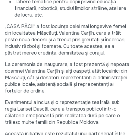
Tabere tematice pentru copii privind educația
financiară, robotică, studiul limbilor străine, ateliere
de lucru, etc.
„CASA PĂCII” a fost locuința celei mai longevive femei
din localitatea Mășcăuți, Valentina Carțîn, care a trăit
peste nouă decenii și a trecut prin greutăți și încercări,
inclusiv război și foamete. Cu toate acestea, ea a
păstrat mereu credința, demnitatea și curajul.
La ceremonia de inaugurare, a fost prezentă și nepoata
doamnei Valentina Carțîn și alți oaspeți, atât localnici din
Mășcăuți, cât și donatori, reprezentanți ai administrației
publice locale, asistență socială și reprezentanți ai
forțelor de ordine.
Evenimentul a inclus și o reprezentație teatrală, sub
regia Larisei Dascăl, care a transpus publicul într-o
călătorie emoționantă prin realitatea dură pe care o
trăiesc multe familii din Republica Moldova.
Această inițiativă este rezultatul unui parteneriat între