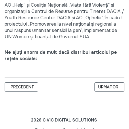
AO „Help” și Coaliția Națională „Viața fără Violență” și
organizațiile Centrul de Resurse pentru Tineret DACIA /
Youth Resource Center DACIA și AO „Ophelia”, în cadrul
proiectului „Promovarea la nivel național și regional a
unui răspuns umanitar sensibil la gen”, implementat de
UN Women și finanțat de Guvernul SUA.
Ne ajuți enorm de mult dacă distribui articolul pe
rețele sociale:
ARTICOL PRECEDENT: TE INVIT ÎN INTERSECȚIA DE BINE - 
ARTICOLUL URM
PRECEDENT
URMĂTOR
2026 CIVIC DIGITAL SOLUTIONS