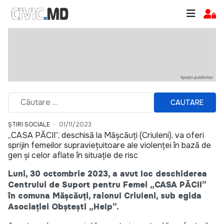
CAUTARE
ȘTIRI SOCIALE
01/11/2023
„CASA PĂCII”, deschisă la Mășcăuți (Criuleni), va oferi
sprijin femeilor supraviețuitoare ale violenței în bază de
gen și celor aflate în situație de risc
Luni, 30 octombrie 2023, a avut loc deschiderea
Centrului de Suport pentru Femei „CASA PĂCII”
în comuna Mășcăuți, raionul Criuleni, sub egida
Asociației Obștești „Help”.