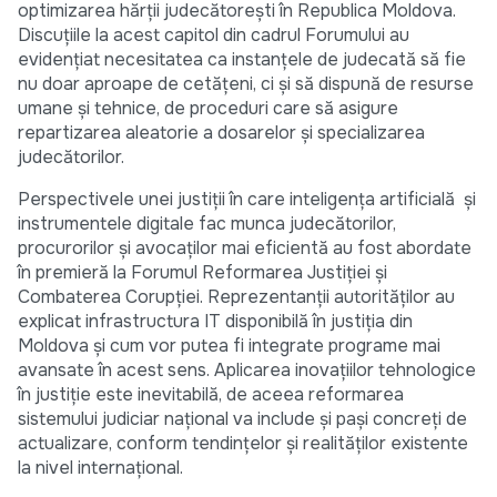
optimizarea hărții judecătorești în Republica Moldova.
Discuțiile la acest capitol din cadrul Forumului au
evidențiat necesitatea ca instanțele de judecată să fie
nu doar aproape de cetățeni, ci și să dispună de resurse
umane și tehnice, de proceduri care să asigure
repartizarea aleatorie a dosarelor și specializarea
judecătorilor.
Perspectivele unei justiții în care inteligența artificială și
instrumentele digitale fac munca judecătorilor,
procurorilor și avocaților mai eficientă au fost abordate
în premieră la Forumul Reformarea Justiției și
Combaterea Corupției. Reprezentanții autorităților au
explicat infrastructura IT disponibilă în justiția din
Moldova și cum vor putea fi integrate programe mai
avansate în acest sens. Aplicarea inovațiilor tehnologice
în justiție este inevitabilă, de aceea reformarea
sistemului judiciar național va include și pași concreți de
actualizare, conform tendințelor și realităților existente
la nivel internațional.