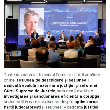
Toate dezbaterile din cadrul Forumului pot fi urmărite
online:
sesiunea de deschidere și sesiunea I
dedicată evaluării externe a justiției și reformei
Curții Supreme de Justiție
, sesiunea II axată pe
investigarea și sancționarea eficientă a corupției
,
sesiunea III în care s-a discutat despre
optimizarea
hărții judecătorești
și sesiunea IV dedicată
justiției