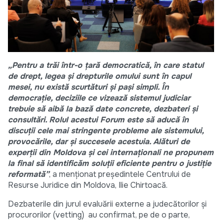
„Pentru a trăi într-o țară democratică, în care statul
de drept, legea și drepturile omului sunt în capul
mesei, nu există scurtături și pași simpli. În
democrație, deciziile ce vizează sistemul judiciar
trebuie să aibă la bază date concrete, dezbateri și
consultări. Rolul acestui Forum este să aducă în
discuții cele mai stringente probleme ale sistemului,
provocările, dar și succesele acestuia. Alături de
experții din Moldova și cei internaționali ne propunem
la final să identificăm soluții eficiente pentru o justiție
reformată”
, a menționat președintele Centrului de
Resurse Juridice din Moldova, Ilie Chirtoacă.
Dezbaterile din jurul evaluării externe a judecătorilor și
procurorilor (vetting) au confirmat, pe de o parte,