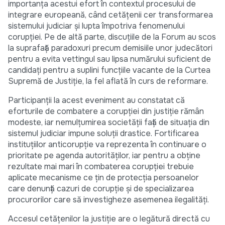
importanța acestui efort în contextul procesului de
integrare europeană, când cetățenii cer transformarea
sistemului judiciar și lupta împotriva fenomenului
corupției. Pe de altă parte, discuțiile de la Forum au scos
la suprafață paradoxuri precum demisiile unor judecători
pentru a evita vettingul sau lipsa numărului suficient de
candidați pentru a suplini funcțiile vacante de la Curtea
Supremă de Justiție, la fel aflată în curs de reformare.
Participanții la acest eveniment au constatat că
eforturile de combatere a corupției din justiție rămân
modeste, iar nemulțumirea societății față de situația din
sistemul judiciar impune soluții drastice. Fortificarea
instituțiilor anticorupție va reprezenta în continuare o
prioritate pe agenda autorităților, iar pentru a obține
rezultate mai mari în combaterea corupției trebuie
aplicate mecanisme ce țin de protecția persoanelor
care denunță cazuri de corupție și de specializarea
procurorilor care să investigheze asemenea ilegalități.
Accesul cetățenilor la justiție are o legătură directă cu