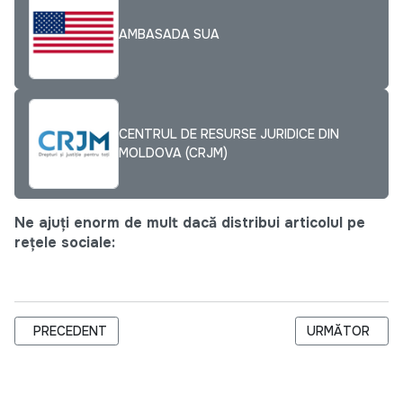
AMBASADA SUA
CENTRUL DE RESURSE JURIDICE DIN
MOLDOVA (CRJM)
Ne ajuți enorm de mult dacă distribui articolul pe
rețele sociale:
ARTICOL PRECEDENT: BENEFICIARII PROIECTULUI DE EFICIEN
ARTICOLUL URM
PRECEDENT
URMĂTOR