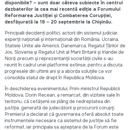
disponibile? – sunt doar câteva subiecte în centrul
dezbaterilor la cea mai recentă ediție a Forumului
Reformarea Justiției și Combaterea Corupției,
desfășurată la 19 – 20 septembrie la Chișinău.
Principalii decidenți politici, actorii din sistemul judiciar,
experții naționali și internaționali din România, Ucraina,
Statele Unite ale Americii, Danemarca, Regatul Țărilor de
Jos, Slovenia și Regatul Unit al Marii Britanii și Irlandei de
Nord, precum și reprezentanții societății civile s-au
reunit în cadrul unei platforme extinse, pentru a discuta
progresele din ultimii ani și a aborda soluțiile ce vor
consolida statul de drept în Republica Moldova.
În deschiderea evenimentului, Prim-ministrul Republicii
Moldova, Dorin Recean, a remarcat, din vizitele sale în
teritoriu, că cetățenii se plâng de nedreptatea din
justiție, generată de judecătorii și procurorii corupți.
Premierul a declarat că guvernarea oferă absolut toate
instrumentele necesare ca sistemul de justiție să fie
reformat, iar principala sa așteptare de la Forum este