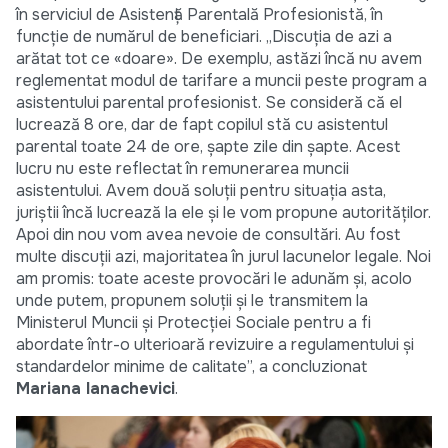
în serviciul de Asistență Parentală Profesionistă, în
funcție de numărul de beneficiari. „Discuția de azi a
arătat tot ce «doare». De exemplu, astăzi încă nu avem
reglementat modul de tarifare a muncii peste program a
asistentului parental profesionist. Se consideră că el
lucrează 8 ore, dar de fapt copilul stă cu asistentul
parental toate 24 de ore, șapte zile din șapte. Acest
lucru nu este reflectat în remunerarea muncii
asistentului. Avem două soluții pentru situația asta,
juriștii încă lucrează la ele și le vom propune autorităților.
Apoi din nou vom avea nevoie de consultări. Au fost
multe discuții azi, majoritatea în jurul lacunelor legale. Noi
am promis: toate aceste provocări le adunăm și, acolo
unde putem, propunem soluții și le transmitem la
Ministerul Muncii și Protecției Sociale pentru a fi
abordate într-o ulterioară revizuire a regulamentului și
standardelor minime de calitate”, a concluzionat
Mariana Ianachevici
.