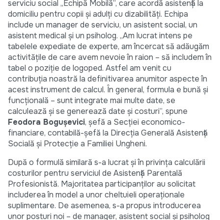
serviciu social „Echipă Mobilă”, care acordă asistență la
domiciliu pentru copii și adulți cu dizabilități. Echipa
include un manager de serviciu, un asistent social, un
asistent medical și un psiholog. „Am lucrat intens pe
tabelele expediate de experte, am încercat să adăugăm
activitățile de care avem nevoie în raion – să includem în
tabel o poziție de logoped. Astfel am venit cu
contribuția noastră la definitivarea anumitor aspecte în
acest instrument de calcul. În general, formula e bună și
funcțională – sunt integrate mai multe date, se
calculează și se generează date și costuri”, spune
Feodora Bogușevici
, șefă a Secției economico-
financiare, contabilă-șefă la Direcția Generală Asistență
Socială și Protecție a Familiei Ungheni.
După o formulă similară s-a lucrat și în privința calculării
costurilor pentru serviciul de Asistență Parentală
Profesionistă. Majoritatea participanților au solicitat
includerea în model a unor cheltuieli operaționale
suplimentare. De asemenea, s-a propus introducerea
unor posturi noi – de manager, asistent social și psiholog