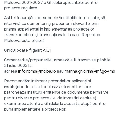
Moldova 2021-2027 a Ghidului aplicantului pentru
proiecte regulate.
Astfel, încurajăm persoanele/instituțiile interesate, să
intervină cu comentarii și propuneri relevante, prin
prisma experienței în implementarea proiectelor
transfrontaliere și transnaționale la care Republica
Moldova este eligibilă.
Ghidul poate fi găsit
AICI
.
Comentariile/propunerile urmează a fi transmise până la
21 iulie 2023 la
adresa
info.romd@mdlpa.ro
sau
marina.ghidirim@mf.gov.m
Recomandăm insistent potențialilor aplicanți și
instituțiilor de resort, inclusiv autorităților care
patronează instituții emitente de documente permisive
pentru diverse proiecte (i.e. de investiții capitale),
examinarea atentă a Ghidului la aceasta etapă pentru
buna implementare a proiectelor.