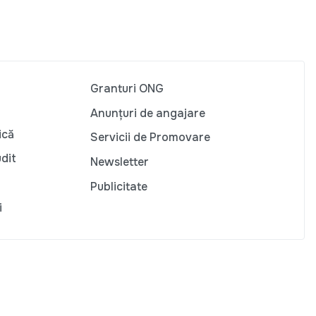
Granturi ONG
Anunțuri de angajare
ică
Servicii de Promovare
udit
Newsletter
Publicitate
i