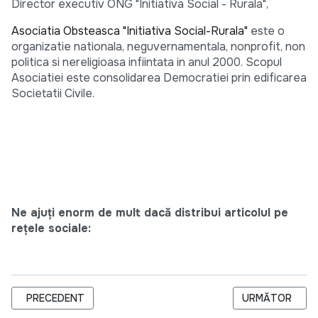
Director executiv ONG "Initiativa Social - Rurala",
Asociatia Obsteasca "Initiativa Social-Rurala"
este o
organizatie nationala, neguvernamentala, nonprofit, non
politica si nereligioasa infiintata in anul 2000. Scopul
Asociatiei este consolidarea Democratiei prin edificarea
Societatii Civile.
Ne ajuți enorm de mult dacă distribui articolul pe
rețele sociale:
ARTICOL PRECEDENT: SCOALA DE STUDII AVANSATE IN JUR
ARTICOLUL URM
PRECEDENT
URMĂTOR