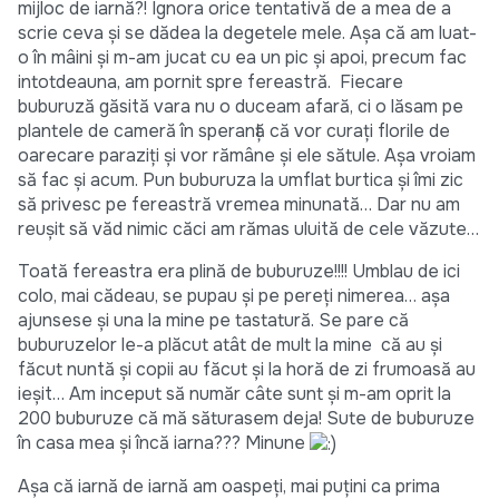
mijloc de iarnă?! Ignora orice tentativă de a mea de a
scrie ceva şi se dădea la degetele mele. Aşa că am luat-
o în mâini şi m-am jucat cu ea un pic şi apoi, precum fac
intotdeauna, am pornit spre fereastră. Fiecare
buburuză găsită vara nu o duceam afară, ci o lăsam pe
plantele de cameră în speranţă că vor curaţi florile de
oarecare paraziţi şi vor rămâne şi ele sătule. Aşa vroiam
să fac şi acum. Pun buburuza la umflat burtica şi îmi zic
să privesc pe fereastră vremea minunată… Dar nu am
reuşit să văd nimic căci am rămas uluită de cele văzute…
Toată fereastra era plină de buburuze!!!! Umblau de ici
colo, mai cădeau, se pupau şi pe pereţi nimerea… aşa
ajunsese şi una la mine pe tastatură. Se pare că
buburuzelor le-a plăcut atât de mult la mine că au şi
făcut nuntă şi copii au făcut şi la horă de zi frumoasă au
ieşit… Am inceput să număr câte sunt şi m-am oprit la
200 buburuze că mă săturasem deja! Sute de buburuze
în casa mea şi încă iarna??? Minune
Aşa că iarnă de iarnă am oaspeţi, mai puţini ca prima