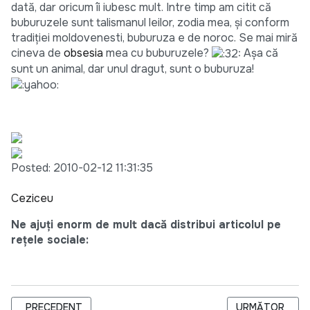
dată, dar oricum îi iubesc mult. Intre timp am citit că
buburuzele sunt talismanul leilor, zodia mea, şi conform
tradiţiei moldovenesti, buburuza e de noroc. Se mai miră
cineva de
obsesia
mea cu buburuzele?
Aşa că
sunt un animal, dar unul dragut, sunt o buburuza!
Posted: 2010-02-12 11:31:35
Ceziceu
Ne ajuți enorm de mult dacă distribui articolul pe
rețele sociale:
ARTICOL PRECEDENT: EUTANASIE?
ARTICOLUL UR
PRECEDENT
URMĂTOR