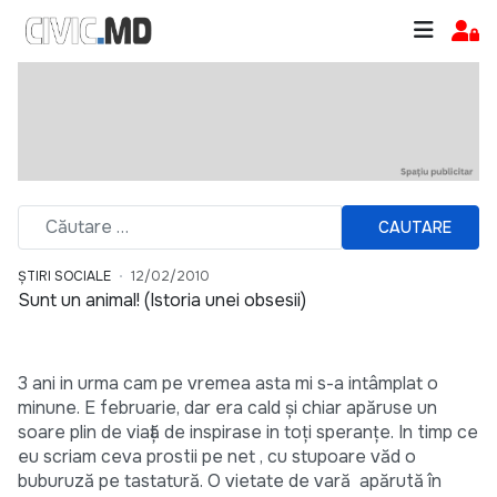
CAUTARE
ȘTIRI SOCIALE
12/02/2010
Sunt un animal! (Istoria unei obsesii)
3 ani in urma cam pe vremea asta mi s-a intâmplat o
minune. E februarie, dar era cald şi chiar apăruse un
soare plin de viaţă de inspirase in toţi speranţe. In timp ce
eu scriam ceva prostii pe net , cu stupoare văd o
buburuză pe tastatură. O vietate de vară apărută în