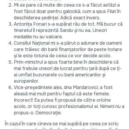
Mi se pare că multe din ceea ce s-a făcut astăzi a
fost făcut doar pentru galocikă, cum a spus Filat în
deschiderea ședinței. Adică exact invers.
Antonița Fonari s-a supărat rău de tot. Mă bucur că
tineretul îl reprezintă Sandu și nu ea. Uneori
medaliile nu au valoare.
Consiliul Național mi s-a părut o adunare de oameni
care trăiesc din banii finanțatorilor de peste hotare
și le este totuna de ceea ce vor decide acolo.
Prim-ministrul a spus foarte bine în deschidere că
mai trebuie uneori de lucrat pentru țară după ce ți-
ai umflat buzunarele cu banii americanilor și
europenilor.
Vice-președintele ales, dna Mardarovici, a fost
aleasă mai mult pentru faptul că este femeie.
Incorect! Ea putea fi propusă de către oricine
acolo, or toți cunosc profesionalismul ei. Nimeni nu a
propus-o. Democrație.
În cazul în care cineva se mai supără pe ceea ce scriu