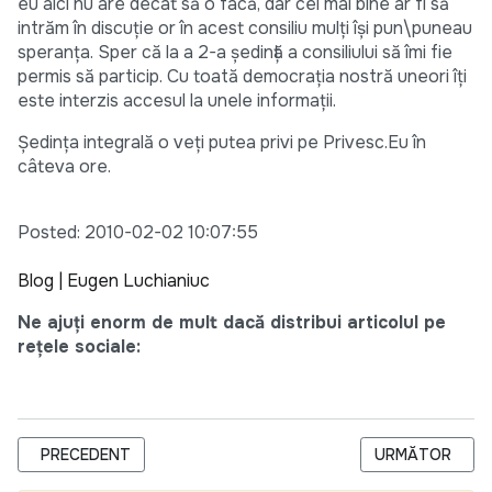
eu aici nu are decât să o facă, dar cel mai bine ar fi să
intrăm în discuție or în acest consiliu mulți își pun\puneau
speranța. Sper că la a 2-a ședință a consiliului să îmi fie
permis să particip. Cu toată democrația nostră uneori îți
este interzis accesul la unele informații.
Ședința integrală o veți putea privi pe Privesc.Eu în
câteva ore.
Posted: 2010-02-02 10:07:55
Blog | Eugen Luchianiuc
Ne ajuți enorm de mult dacă distribui articolul pe
rețele sociale:
ARTICOL PRECEDENT: VIZITA PREMIERULUI LA KIEV
ARTICOLUL URM
PRECEDENT
URMĂTOR