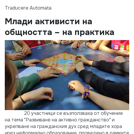
Traducere Automata
Млади активисти на
общността – на практика
20 участници се възползваха от обучение
на тема "Развиване на активно гражданство" и
укрепване на гражданския дух сред младите хора
чрез неформално образование, проведено в рамките