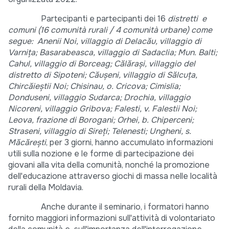
Partecipanti e partecipanti dei 16
distretti e
comuni (16 comunità rurali / 4 comunità urbane) come
segue: Anenii Noi, villaggio di Delacău, villaggio di
Varnița; Basarabeasca, villaggio di Sadaclia; Mun. Balti;
Cahul, villaggio di Borceag; Călăraşi, villaggio del
distretto di Sipoteni; Căuşeni, villaggio di Sălcuţa,
Chircăieştii Noi; Chisinau, o. Cricova; Cimislia;
Donduseni, villaggio Sudarca; Drochia, villaggio
Nicoreni, villaggio Gribova; Falesti, v. Falestii Noi;
Leova, frazione di Borogani; Orhei, b. Chiperceni;
Straseni, villaggio di Sireţi; Telenesti; Ungheni, s.
Măcărești
, per 3 giorni, hanno accumulato informazioni
utili sulla nozione e le forme di partecipazione dei
giovani alla vita della comunità, nonché la promozione
dell'educazione attraverso giochi di massa nelle località
rurali della Moldavia.
Anche durante il seminario, i formatori hanno
fornito maggiori informazioni sull'attività di volontariato