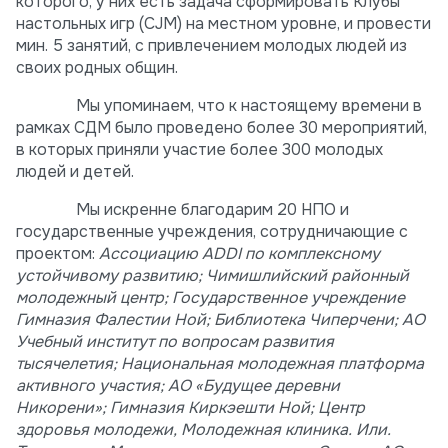
которого, у них есть задача сформировать Клубы
настольных игр (CJM) на местном уровне, и провести
мин. 5 занятий, с привлечением молодых людей из
своих родных общин.
Мы упоминаем, что к настоящему времени в
рамках СДМ было проведено более 30 мероприятий,
в которых приняли участие более 300 молодых
людей и детей.
Мы искренне благодарим 20 НПО и
государственные учреждения, сотрудничающие с
проектом:
Ассоциацию ADDI по комплексному
устойчивому развитию; Чимишлийский районный
молодежный центр; Государственное учреждение
Гимназия Фалестии Ной; Библиотека Чиперчени; АО
Учебный институт по вопросам развития
тысячелетия; Национальная молодежная платформа
активного участия; АО «Будущее деревни
Никорени»; Гимназия Киркэешти Ной; Центр
здоровья молодежи, Молодежная клиника. Или.