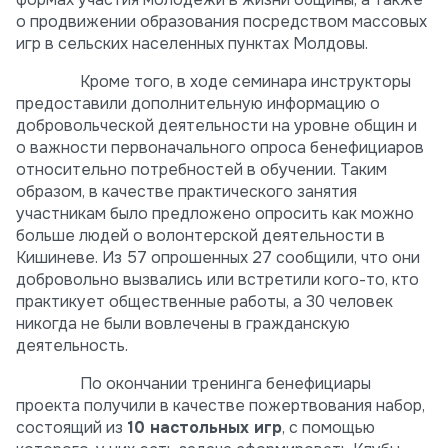
о продвижении образования посредством массовых
игр в сельских населенных пунктах Молдовы.
Кроме того, в ходе семинара инструкторы
предоставили дополнительную информацию о
добровольческой деятельности на уровне общин и
о важности первоначального опроса бенефициаров
относительно потребностей в обучении. Таким
образом, в качестве практического занятия
участникам было предложено опросить как можно
больше людей о волонтерской деятельности в
Кишиневе. Из 57 опрошенных 27 сообщили, что они
добровольно вызвались или встретили кого-то, кто
практикует общественные работы, а 30 человек
никогда не были вовлечены в гражданскую
деятельность.
По окончании тренинга бенефициары
проекта получили в качестве пожертвования набор,
состоящий из
10 настольных игр
, с помощью