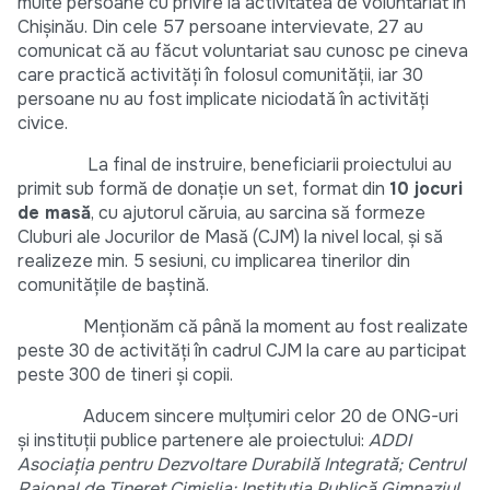
multe persoane cu privire la activitatea de voluntariat în
Chișinău. Din cele 57 persoane intervievate, 27 au
comunicat că au făcut voluntariat sau cunosc pe cineva
care practică activități în folosul comunității, iar 30
persoane nu au fost implicate niciodată în activități
civice.
La final de instruire, beneficiarii proiectului au
primit sub formă de donație un set, format din
10 jocuri
de masă
, cu ajutorul căruia, au sarcina să formeze
Cluburi ale Jocurilor de Masă (CJM) la nivel local, și să
realizeze min. 5 sesiuni, cu implicarea tinerilor din
comunitățile de baștină.
Menționăm că până la moment au fost realizate
peste 30 de activități în cadrul CJM la care au participat
peste 300 de tineri și copii.
Aducem sincere mulțumiri celor 20 de ONG-uri
și instituții publice partenere ale proiectului:
ADDI
Asociația pentru Dezvoltare Durabilă Integrată; Centrul
Raional de Tineret Cimișlia; Instituția Publică Gimnaziul