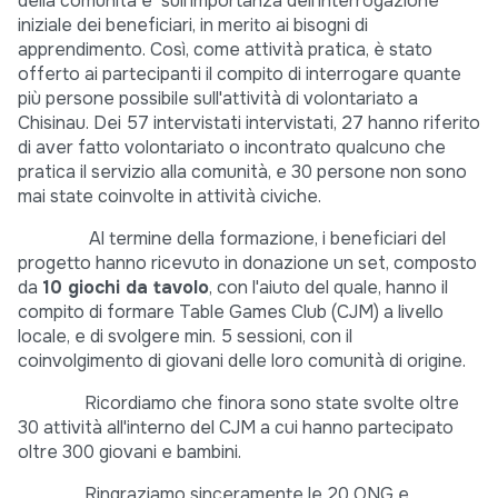
della comunità e sull'importanza dell'interrogazione
iniziale dei beneficiari, in merito ai bisogni di
apprendimento. Così, come attività pratica, è stato
offerto ai partecipanti il compito di interrogare quante
più persone possibile sull'attività di volontariato a
Chisinau. Dei 57 intervistati intervistati, 27 hanno riferito
di aver fatto volontariato o incontrato qualcuno che
pratica il servizio alla comunità, e 30 persone non sono
mai state coinvolte in attività civiche.
Al termine della formazione, i beneficiari del
progetto hanno ricevuto in donazione un set, composto
da
10 giochi da tavolo
, con l'aiuto del quale, hanno il
compito di formare Table Games Club (CJM) a livello
locale, e di svolgere min. 5 sessioni, con il
coinvolgimento di giovani delle loro comunità di origine.
Ricordiamo che finora sono state svolte oltre
30 attività all'interno del CJM a cui hanno partecipato
oltre 300 giovani e bambini.
Ringraziamo sinceramente le 20 ONG e