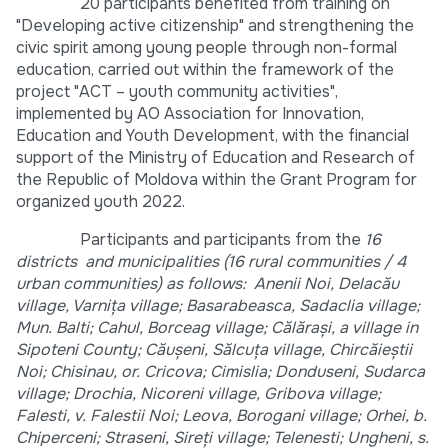
20 participants benefited from training on
"Developing active citizenship" and strengthening the
civic spirit among young people through non-formal
education, carried out within the framework of the
project "ACT – youth community activities",
implemented by AO Association for Innovation,
Education and Youth Development, with the financial
support of the Ministry of Education and Research of
the Republic of Moldova within the Grant Program for
organized youth 2022.
Participants and participants from the
16
districts and municipalities (16 rural communities / 4
urban communities) as follows: Anenii Noi, Delacău
village, Varnița village; Basarabeasca, Sadaclia village;
Mun. Balti; Cahul, Borceag village; Călăraşi, a village in
Sipoteni County; Căuşeni, Sălcuţa village, Chircăieştii
Noi; Chisinau, or. Cricova; Cimislia; Donduseni, Sudarca
village; Drochia, Nicoreni village, Gribova village;
Falesti, v. Falestii Noi; Leova, Borogani village; Orhei, b.
Chiperceni; Straseni, Sireţi village; Telenesti; Ungheni, s.