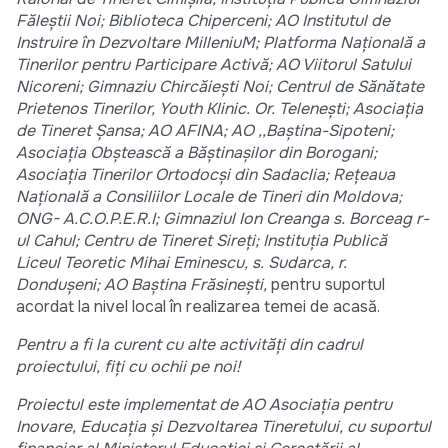
Făleștii Noi; Biblioteca Chiperceni; AO Institutul de
Instruire în Dezvoltare MilleniuM; Platforma Națională a
Tinerilor pentru Participare Activă; AO Viitorul Satului
Nicoreni; Gimnaziu Chircăiești Noi; Centrul de Sănătate
Prietenos Tinerilor, Youth Klinic. Or. Telenești; Asociația
de Tineret Șansa; AO AFINA; AO ,,Baștina-Sipoteni;
Asociația Obștească a Băștinașilor din Borogani;
Asociația Tinerilor Ortodocși din Sadaclia; Rețeaua
Națională a Consiliilor Locale de Tineri din Moldova;
ONG- A.C.O.P.E.R.I; Gimnaziul Ion Creanga s. Borceag r-
ul Cahul; Centru de Tineret Sireți; Instituția Publică
Liceul Teoretic Mihai Eminescu, s. Sudarca, r.
Dondușeni; AO Baștina Frăsinești,
pentru suportul
acordat la nivel local în realizarea temei de acasă.
Pentru a fi la curent cu alte activități din cadrul
proiectului, fiți cu ochii pe noi!
Proiectul este implementat de AO Asociația pentru
Inovare, Educația și Dezvoltarea Tineretului, cu suportul