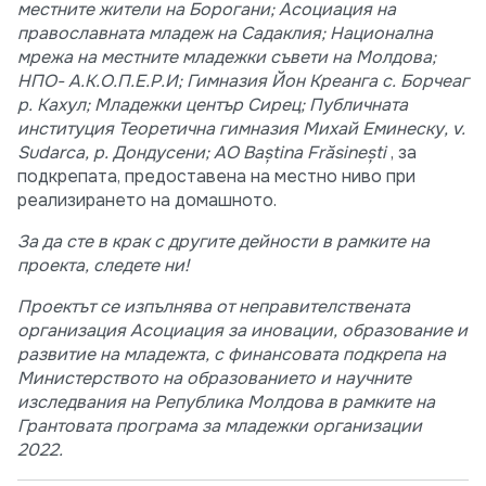
местните жители на Борогани; Асоциация на
православната младеж на Садаклия; Национална
мрежа на местните младежки съвети на Молдова;
НПО- А.К.О.П.Е.Р.И; Гимназия Йон Креанга с. Борчеаг
р. Кахул; Младежки център Сирец; Публичната
институция Теоретична гимназия Михай Еминеску, v.
Sudarca, р. Дондусени; AO Baștina Frăsinești
, за
подкрепата, предоставена на местно ниво при
реализирането на домашното.
За да сте в крак с другите дейности в рамките на
проекта, следете ни!
Проектът се изпълнява от неправителствената
организация Асоциация за иновации, образование и
развитие на младежта, с финансовата подкрепа на
Министерството на образованието и научните
изследвания на Република Молдова в рамките на
Грантовата програма за младежки организации
2022.