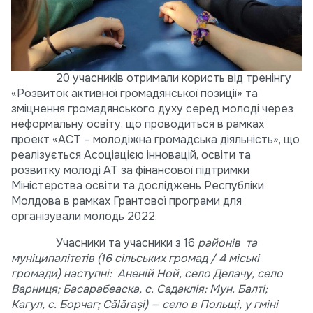
20 учасників отримали користь від тренінгу
«Розвиток активної громадянської позиції» та
зміцнення громадянського духу серед молоді через
неформальну освіту, що проводиться в рамках
проект «ACT – молодіжна громадська діяльність», що
реалізується Асоціацією інновацій, освіти та
розвитку молоді АТ за фінансової підтримки
Міністерства освіти та досліджень Республіки
Молдова в рамках Грантової програми для
організували молодь 2022.
Учасники та учасники з 16
районів та
муніципалітетів (16 сільських громад / 4 міські
громади) наступні: Аненій Ной, село Делачу, село
Варниця; Басарабеаска, с. Садаклія; Мун. Балті;
Кагул, с. Борчаг; Călăraşi) — село в Польщі, у гміні