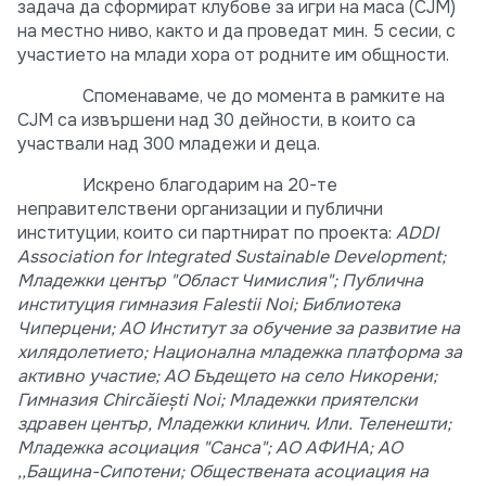
задача да сформират клубове за игри на маса (CJM)
на местно ниво, както и да проведат мин. 5 сесии, с
участието на млади хора от родните им общности.
Споменаваме, че до момента в рамките на
CJM са извършени над 30 дейности, в които са
участвали над 300 младежи и деца.
Искрено благодарим на 20-те
неправителствени организации и публични
институции, които си партнират по проекта:
ADDI
Association for Integrated Sustainable Development;
Младежки център "Област Чимислия"; Публична
институция гимназия Falestii Noi; Библиотека
Чиперцени; AO Институт за обучение за развитие на
хилядолетието; Национална младежка платформа за
активно участие; AO Бъдещето на село Никорени;
Гимназия Chircăieşti Noi; Младежки приятелски
здравен център, Младежки клинич. Или. Теленешти;
Младежка асоциация "Санса"; АО АФИНА; АО
,,Бащина-Сипотени; Обществената асоциация на