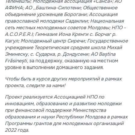
Теленешты; Молодежная ассоциация «Санса»; АО
АФИНА; АО ,,Баштина-Сипотени; Общественное
объединение уроженцев Борогани; Ассоциация
православной молодежи Садаклии; Национальная
сеть местных молодежных советов Молдовы; НПО -
A.C.O.P.E.R.I; Гимназия Иона Крянги с. Борчаг р.
Кагул; Молодежный центр Сиречи; Государственное
учреждение Теоретическая средняя школа Михай
Эминеску, с. Сударка, р. Дондусени; AO Baștina
Frăsinești,
за поддержку, оказанную на местном
уровне в выполнении домашнего задания.
Чтобы быть в курсе других мероприятий в рамках
проекта, следите за нами!
Проект реализуется Ассоциацией НПО по
инновациям, образованию и развитию молодежи
при финансовой поддержке Министерства
образования и науки Республики Молдова в рамках
Программы грантов для молодежных организаций
2022 года.