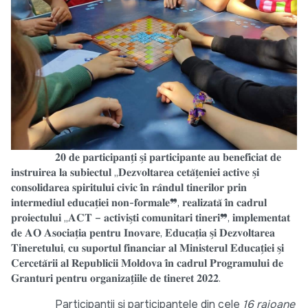
𝟐𝟎 𝐝𝐞 𝐩𝐚𝐫𝐭𝐢𝐜𝐢𝐩𝐚𝐧𝐭̗𝐢 𝐬̗𝐢 𝐩𝐚𝐫𝐭𝐢𝐜𝐢𝐩𝐚𝐧𝐭𝐞 𝐚𝐮 𝐛𝐞𝐧𝐞𝐟𝐢𝐜𝐢𝐚𝐭 𝐝𝐞
𝐢𝐧𝐬𝐭𝐫𝐮𝐢𝐫𝐞𝐚 𝐥𝐚 𝐬𝐮𝐛𝐢𝐞𝐜𝐭𝐮𝐥 „𝐃𝐞𝐳𝐯𝐨𝐥𝐭𝐚𝐫𝐞𝐚 𝐜𝐞𝐭𝐚̆𝐭̗𝐞𝐧𝐢𝐞𝐢 𝐚𝐜𝐭𝐢𝐯𝐞 𝐬̗𝐢
𝐜𝐨𝐧𝐬𝐨𝐥𝐢𝐝𝐚𝐫𝐞𝐚 𝐬𝐩𝐢𝐫𝐢𝐭𝐮𝐥𝐮𝐢 𝐜𝐢𝐯𝐢𝐜 𝐢̂𝐧 𝐫𝐚̂𝐧𝐝𝐮𝐥 𝐭𝐢𝐧𝐞𝐫𝐢𝐥𝐨𝐫 𝐩𝐫𝐢𝐧
𝐢𝐧𝐭𝐞𝐫𝐦𝐞𝐝𝐢𝐮𝐥 𝐞𝐝𝐮𝐜𝐚𝐭̗𝐢𝐞𝐢 𝐧𝐨𝐧-𝐟𝐨𝐫𝐦𝐚𝐥𝐞❞, 𝐫𝐞𝐚𝐥𝐢𝐳𝐚𝐭𝐚̆ 𝐢̂𝐧 𝐜𝐚𝐝𝐫𝐮𝐥
𝐩𝐫𝐨𝐢𝐞𝐜𝐭𝐮𝐥𝐮𝐢 „𝐀𝐂𝐓 – 𝐚𝐜𝐭𝐢𝐯𝐢𝐬̗𝐭𝐢 𝐜𝐨𝐦𝐮𝐧𝐢𝐭𝐚𝐫𝐢 𝐭𝐢𝐧𝐞𝐫𝐢❞, 𝐢𝐦𝐩𝐥𝐞𝐦𝐞𝐧𝐭𝐚𝐭
𝐝𝐞 𝐀𝐎 𝐀𝐬𝐨𝐜𝐢𝐚𝐭̗𝐢𝐚 𝐩𝐞𝐧𝐭𝐫𝐮 𝐈𝐧𝐨𝐯𝐚𝐫𝐞, 𝐄𝐝𝐮𝐜𝐚𝐭̗𝐢𝐚 𝐬̗𝐢 𝐃𝐞𝐳𝐯𝐨𝐥𝐭𝐚𝐫𝐞𝐚
𝐓𝐢𝐧𝐞𝐫𝐞𝐭𝐮𝐥𝐮𝐢, 𝐜𝐮 𝐬𝐮𝐩𝐨𝐫𝐭𝐮𝐥 𝐟𝐢𝐧𝐚𝐧𝐜𝐢𝐚𝐫 𝐚𝐥 𝐌𝐢𝐧𝐢𝐬𝐭𝐞𝐫𝐮𝐥 𝐄𝐝𝐮𝐜𝐚𝐭̗𝐢𝐞𝐢 𝐬̗𝐢
𝐂𝐞𝐫𝐜𝐞𝐭𝐚̆𝐫𝐢𝐢 𝐚𝐥 𝐑𝐞𝐩𝐮𝐛𝐥𝐢𝐜𝐢𝐢 𝐌𝐨𝐥𝐝𝐨𝐯𝐚 𝐢̂𝐧 𝐜𝐚𝐝𝐫𝐮𝐥 𝐏𝐫𝐨𝐠𝐫𝐚𝐦𝐮𝐥𝐮𝐢 𝐝𝐞
𝐆𝐫𝐚𝐧𝐭𝐮𝐫𝐢 𝐩𝐞𝐧𝐭𝐫𝐮 𝐨𝐫𝐠𝐚𝐧𝐢𝐳𝐚𝐭̗𝐢𝐢𝐥𝐞 𝐝𝐞 𝐭𝐢𝐧𝐞𝐫𝐞𝐭 𝟐𝟎𝟐𝟐.
Participanții și participantele din cele
16 raioane