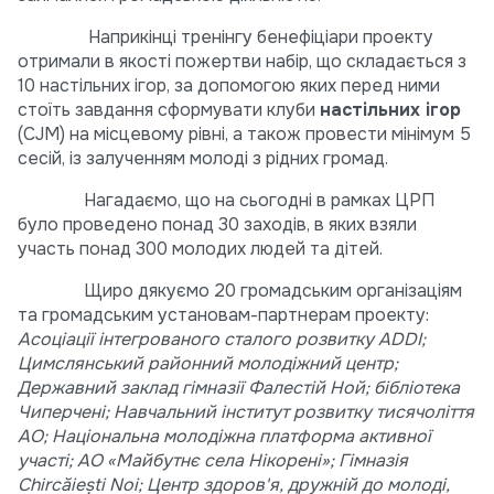
Наприкінці тренінгу бенефіціари проекту
отримали в якості пожертви набір, що складається з
10 настільних ігор, за допомогою яких перед ними
стоїть завдання сформувати клуби
настільних ігор
(CJM) на місцевому рівні, а також провести мінімум 5
сесій, із залученням молоді з рідних громад.
Нагадаємо, що на сьогодні в рамках ЦРП
було проведено понад 30 заходів, в яких взяли
участь понад 300 молодих людей та дітей.
Щиро дякуємо 20 громадським організаціям
та громадським установам-партнерам проекту:
Асоціації інтегрованого сталого розвитку ADDI;
Цимслянський районний молодіжний центр;
Державний заклад гімназії Фалестій Ной; бібліотека
Чиперчені; Навчальний інститут розвитку тисячоліття
АО; Національна молодіжна платформа активної
участі; АО «Майбутнє села Нікорені»; Гімназія
Chircăieşti Noi; Центр здоров'я, дружній до молоді,