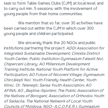
task to form Table Games Clubs (CJM) at local level, and
to carry out min. 5 sessions, with the involvement of
young people from their home communities.
We mention that so far, over 30 activities have
been carried out within the CJM in which over 300
young people and children participated.
We sincerely thank the 20 NGOs and public
institutions partnering the project:
ADDI Association for
Integrated Sustainable Development; Cimislia District
Youth Center; Public Institution Gymnasium Falestii Noi;
Chiperceni Library; AO Millennium Development
Training Institute; National Youth Platform for Active
Participation; AO Future of Nicoreni Village; Gymnasium
Chircăieşti Noi; Youth Friendly Health Center, Youth
Klinic. Or. Teleneşti; Sansa Youth Association; AO
AFINA; AO ,,Baștina-Sipoteni; The Public Association of
the Natives of Borogani; Association of Orthodox Youth
of Sadaclia; The National Network of Local Youth
Councils of Moldova; NGO- A.C.O.P.E.R.I; Gymnasium