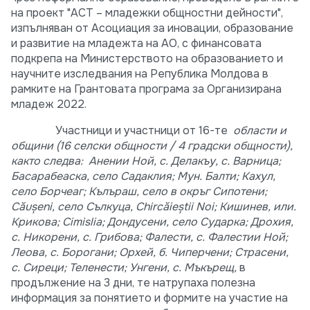
на проект "ACT – младежки общностни дейности",
изпълняван от Асоциация за иновации, образование
и развитие на младежта на АО, с финансовата
подкрепа на Министерството на образованието и
научните изследвания на Република Молдова в
рамките на Грантовата програма за Организирана
младеж 2022.
Участници и участници от 16-те
области и
общини (16 селски общности / 4 градски общности),
както следва: Анении Ной, с. Делакъу, с. Варница;
Басарабеаска, село Садаклия; Мун. Балти; Кахул,
село Борчеаг; Кълъраш, село в окръг Сипотени;
Căuşeni, село Сълкуца, Chircăieştii Noi; Кишинев, или.
Крикова; Cimislia; Дондусени, село Сударка; Дрохия,
с. Никорени, с. Грибова; Фалести, с. Фалестии Ной;
Леова, с. Борогани; Орхей, б. Чиперчени; Страсени,
с. Сиреци; Теленести; Унгени, с. Мъкърещ,
в
продължение на 3 дни, те натрупаха полезна
информация за понятието и формите на участие на