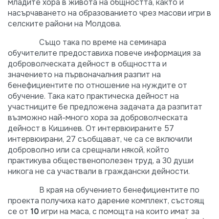
младите хора в живота на общността, както и
насърчаването на образованието чрез масови игри в
селските райони на Молдова.
Също така по време на семинара
обучителите предоставиха повече информация за
доброволческата дейност в общността и
значението на първоначалния разпит на
бенефициентите по отношение на нуждите от
обучение. Така като практическа дейност на
участниците бе предложена задачата да разпитат
възможно най-много хора за доброволческата
дейност в Кишинев. От интервюираните 57
интервюирани, 27 съобщават, че са се включили
доброволно или са срещнали някой, който
практикува общественополезен труд, а 30 души
никога не са участвали в граждански дейности.
В края на обучението бенефициентите по
проекта получиха като дарение комплект, състоящ
се от
10
игри на маса, с помощта на които имат за