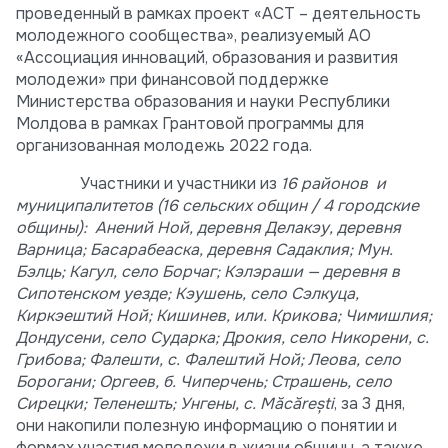
проведенный в рамках проект «ACT – деятельность
молодежного сообщества», реализуемый АО
«Ассоциация инноваций, образования и развития
молодежи» при финансовой поддержке
Министерства образования и науки Республики
Молдова в рамках Грантовой программы для
организованная молодежь 2022 года.
Участники и участники из
16 районов и
муниципалитетов (16 сельских общин / 4 городские
общины): Анений Ной, деревня Делакэу, деревня
Варница; Басарабеаска, деревня Садаклия; Мун.
Бэлць; Кагул, село Борчаг; Кэлэраши — деревня в
Сипотенском уезде; Кэушень, село Сэлкуца,
Киркэештий Ной; Кишинев, или. Крикова; Чимишлия;
Дондусени, село Сударка; Дрокия, село Никорени, с.
Грибова; Фалешти, с. Фалештий Ной; Леова, село
Борогани; Оргеев, б. Чиперчень; Страшень, село
Сирецки; Теленешть; Унгены, с. Măcărești
, за 3 дня,
они накопили полезную информацию о понятии и
формах участия молодежи в жизни общины, а также