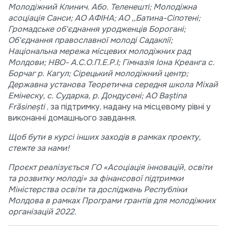
Молодіжний Клинич. Або. Теленешті; Молодіжна
асоціація Санси; АО АФІНА; АО ,,Батина-Сіпотені;
Громадське об'єднання уродженців Борогані;
Об'єднання православної молоді Садаклії;
Національна мережа місцевих молодіжних рад
Молдови; НВО- А.С.О.П.Е.Р.І; Гімназія Іона Креанга с.
Борчаг р. Кагул; Сірецький молодіжний центр;
Державна установа Теоретична середня школа Міхай
Емінеску, с. Сударка, р. Дондусені; AO Baștina
Frăsinești
, за підтримку, надану на місцевому рівні у
виконанні домашнього завдання.
Щоб бути в курсі інших заходів в рамках проекту,
стежте за нами!
Проєкт реалізується ГО «Асоціація інновацій, освіти
та розвитку молоді» за фінансової підтримки
Міністерства освіти та досліджень Республіки
Молдова в рамках Програми грантів для молодіжних
організацій 2022.