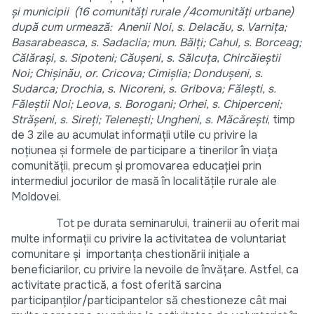
și municipii (16 comunități rurale /4comunități urbane)
după cum urmează: Anenii Noi, s. Delacău, s. Varnița;
Basarabeasca, s. Sadaclia; mun. Bălți; Cahul, s. Borceag;
Călărași, s. Sipoteni; Căușeni, s. Sălcuța, Chircăieștii
Noi; Chișinău, or. Cricova; Cimișlia; Dondușeni, s.
Sudarca; Drochia, s. Nicoreni, s. Gribova; Fălești, s.
Făleștii Noi; Leova, s. Borogani; Orhei, s. Chiperceni;
Strășeni, s. Sireți; Telenești; Ungheni, s. Măcărești
, timp
de 3 zile au acumulat informații utile cu privire la
noțiunea și formele de participare a tinerilor în viața
comunității, precum și promovarea educației prin
intermediul jocurilor de masă în localitățile rurale ale
Moldovei.
Tot pe durata seminarului, trainerii au oferit mai
multe informații cu privire la activitatea de voluntariat
comunitare și importanța chestionării inițiale a
beneficiarilor, cu privire la nevoile de învățare. Astfel, ca
activitate practică, a fost oferită sarcina
participanților/participantelor să chestioneze cât mai