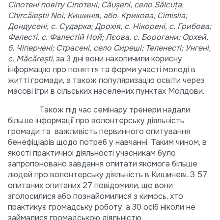
Сіпотені повіту Сіпотені; Căuşeni, село Sălcuţa,
Chircăieştii Noi; Кишинів, або. Крикова; Cimislia;
Дондусені, с. Сударка; Дрохія, с. Нікорені, с. Грибова;
Фалесті, с. Фалестій Ной; Лєова, с. Борогани; Орхей,
б. Чіперчені; Страсені, село Сиреші; Теленесті; Унгені,
с. Măcărești
, за 3 дні вони накопичили корисну
інформацію про поняття та форми участі молоді в
житті громади, а також популяризацію освіти через
масові ігри в сільських населених пунктах Молдови.
Також під час семінару тренери надали
більше інформації про волонтерську діяльність
громади та важливість первинного опитування
бенефіціарів щодо потреб у навчанні. Таким чином, в
якості практичної діяльності учасникам було
запропоновано завдання опитати якомога більше
людей про волонтерську діяльність в Кишиневі. З 57
опитаних опитаних 27 повідомили, що вони
зголосилися або познайомилися з кимось, хто
практикує громадську роботу, а 30 осіб ніколи не
займалися громадською діяльністю.