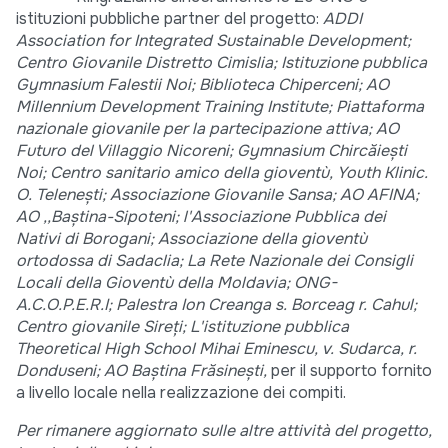
istituzioni pubbliche partner del progetto:
ADDI
Association for Integrated Sustainable Development;
Centro Giovanile Distretto Cimislia; Istituzione pubblica
Gymnasium Falestii Noi; Biblioteca Chiperceni; AO
Millennium Development Training Institute; Piattaforma
nazionale giovanile per la partecipazione attiva; AO
Futuro del Villaggio Nicoreni; Gymnasium Chircăieşti
Noi; Centro sanitario amico della gioventù, Youth Klinic.
O. Teleneşti; Associazione Giovanile Sansa; AO AFINA;
AO ,,Baștina-Sipoteni; l'Associazione Pubblica dei
Nativi di Borogani; Associazione della gioventù
ortodossa di Sadaclia; La Rete Nazionale dei Consigli
Locali della Gioventù della Moldavia; ONG-
A.C.O.P.E.R.I; Palestra Ion Creanga s. Borceag r. Cahul;
Centro giovanile Sireți; L'istituzione pubblica
Theoretical High School Mihai Eminescu, v. Sudarca, r.
Donduseni; AO Baștina Frăsinești,
per il supporto fornito
a livello locale nella realizzazione dei compiti.
Per rimanere aggiornato sulle altre attività del progetto,