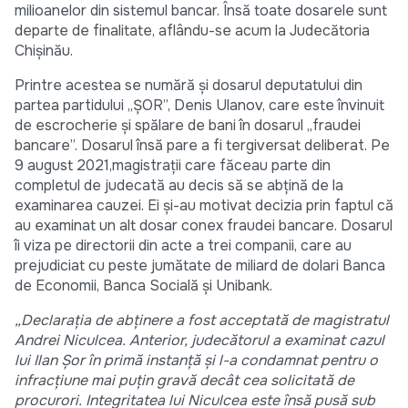
milioanelor din sistemul bancar. Însă toate dosarele sunt
departe de finalitate, aflându-se acum la Judecătoria
Chișinău.
Printre acestea se numără și dosarul deputatului din
partea partidului „ȘOR”, Denis Ulanov, care este învinuit
de escrocherie și spălare de bani în dosarul „fraudei
bancare”. Dosarul însă pare a fi tergiversat deliberat. Pe
9 august 2021,magistrații care făceau parte din
completul de judecată au decis să se abțină de la
examinarea cauzei. Ei și-au motivat decizia prin faptul că
au examinat un alt dosar conex fraudei bancare. Dosarul
îi viza pe directorii din acte a trei companii, care au
prejudiciat cu peste jumătate de miliard de dolari Banca
de Economii, Banca Socială și Unibank.
„Declarația de abținere
a fost acceptată de magistratul
Andrei Niculcea. Anterior, judecătorul a examinat cazul
lui Ilan Șor în primă instanță și l-a condamnat pentru o
infracțiune mai puțin gravă decât cea solicitată de
procurori. Integritatea lui Niculcea este însă pusă sub