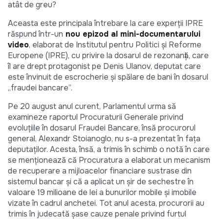
atât de greu?
Aceasta este principala întrebare la care experții IPRE
răspund într-un
nou epizod al mini-documentarului
video
, elaborat de Institutul pentru Politici și Reforme
Europene (IPRE), cu privire la dosarul de rezonanță, care
îl are drept protagonist pe Denis Ulanov, deputat care
este învinuit de escrocherie și spălare de bani în dosarul
„fraudei bancare”.
Pe 20 august anul curent, Parlamentul urma să
examineze raportul Procuraturii Generale privind
evoluțiile în dosarul Fraudei Bancare, însă procurorul
general, Alexandr Stoianoglo, nu s-a prezentat în fața
deputaților. Acesta, însă, a trimis în schimb o notă în care
se menționează că Procuratura a elaborat un mecanism
de recuperare a mijloacelor financiare sustrase din
sistemul bancar și că a aplicat un șir de sechestre în
valoare 19 milioane de lei a bunurilor mobile și imobile
vizate în cadrul anchetei. Tot anul acesta, procurorii au
trimis în judecată șase cauze penale privind furtul