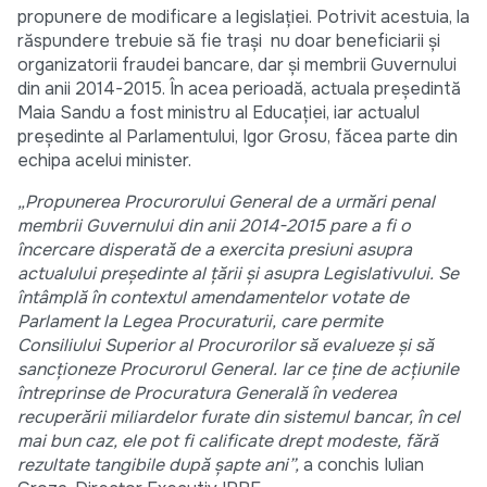
propunere de modificare a legislației. Potrivit acestuia, la
răspundere trebuie să fie trași nu doar beneficiarii și
organizatorii fraudei bancare, dar și membrii Guvernului
din anii 2014-2015. În acea perioadă, actuala președintă
Maia Sandu a fost ministru al Educației, iar actualul
președinte al Parlamentului, Igor Grosu, făcea parte din
echipa acelui minister.
„Propunerea
Procurorului
General de a urmări penal
membrii Guvernului din anii 2014-2015 pare a fi o
încercare disperată de a exercita presiuni asupra
actualului președinte al țării și asupra Legislativului. Se
întâmplă în contextul amendamentelor votate de
Parlament la Legea Procuraturii,
care permite
Consiliului
Superior al Procurorilor să evalueze și să
sancționeze Procurorul General. Iar ce ține de acțiunile
întreprinse de Procuratura Generală în vederea
recuperării miliardelor furate din sistemul bancar, în cel
mai bun caz, ele pot
fi calificate drept modeste, fără
rezultate tangibile după
șapte ani
”,
a conchis Iulian