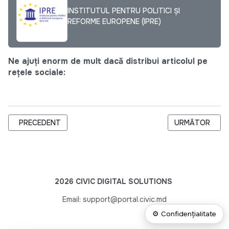
INSTITUTUL PENTRU POLITICI ȘI
REFORME EUROPENE (IPRE)
Ne ajuți enorm de mult dacă distribui articolul pe
rețele sociale:
ARTICOL PRECEDENT: EU DEBATES CAFÉ: SOLUȚII CHEIE PENT
ARTICOLUL URM
PRECEDENT
URMĂTOR
2026 CIVIC DIGITAL SOLUTIONS
Email: support@portal.civic.md
⚙ Confidențialitate