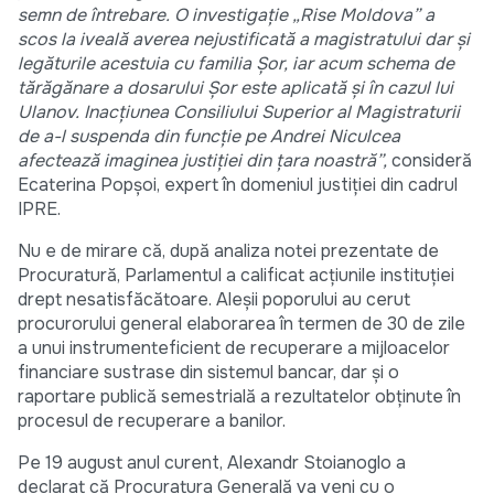
semn
de întrebare. O investigație
„Rise Moldova
” a
scos la iveală averea nejustificată a magistratului dar și
legăturile acestuia cu familia Șo
r, iar acum schema de
tărăgănare a dosarului Șor este aplicată și în cazul lui
Ulanov. Inacțiunea Consiliului Superior al Magistraturii
de a-l suspenda din funcție pe Andrei Niculcea
afectează imaginea justiției din țara noastră
”,
consideră
Ecaterina Popșoi, expert în domeniul justiției din cadrul
IPRE.
Nu e de mirare că, după analiza notei prezentate de
Procuratură, Parlamentul a calificat acțiunile instituției
drept nesatisfăcătoare. Aleșii poporului au cerut
procurorului general elaborarea în termen de 30 de zile
a unui instrumenteficient de recuperare a mijloacelor
financiare sustrase din sistemul bancar, dar și o
raportare publică semestrială a rezultatelor obținute în
procesul de recuperare a banilor.
Pe 19 august anul curent, Alexandr Stoianoglo a
declarat că Procuratura Generală va veni cu o