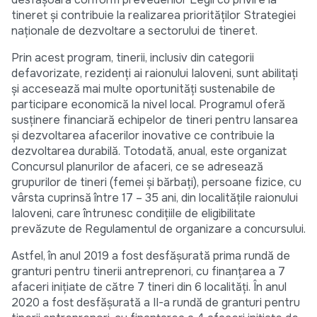
tineret și contribuie la realizarea priorităților Strategiei
naţionale de dezvoltare a sectorului de tineret.
Prin acest program, tinerii, inclusiv din categorii
defavorizate, rezidenți ai raionului Ialoveni, sunt abilitați
și accesează mai multe oportunități sustenabile de
participare economică la nivel local. Programul oferă
susținere financiară echipelor de tineri pentru lansarea
și dezvoltarea afacerilor inovative ce contribuie la
dezvoltarea durabilă. Totodată, anual, este organizat
Concursul planurilor de afaceri, ce se adresează
grupurilor de tineri (femei și bărbați), persoane fizice, cu
vârsta cuprinsă între 17 – 35 ani, din localitățile raionului
Ialoveni, care întrunesc condiţiile de eligibilitate
prevăzute de Regulamentul de organizare a concursului.
Astfel, în anul 2019 a fost desfășurată prima rundă de
granturi pentru tinerii antreprenori, cu finanțarea a 7
afaceri inițiate de către 7 tineri din 6 localități. În anul
2020 a fost desfășurată a II-a rundă de granturi pentru