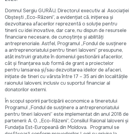
Domnul Sergiu GURĂU, Directorul executiv al Asociației
Obștești ,,Eco-Răzeni”, a evidențiat că, inițierea și
dezvoltarea afacerilor reprezentă o soluție pentru
tinerii cu idei inovative, dar care, nu dispun de resursele
financiare necesare, de cunoștințe şi abilități
antreprenoriale. Astfel, Programul „Fondul de susținere
a antreprenoriatului pentru tineri Ialoveni” presupune,
atât instruiri gratuite în domeniul gestionării afacerilor,
cât și finanțarea sub formă de grant a proiectelor
pentru lansarea și/sau dezvoltarea ideilor de afaceri,
inițiate de tineri cu vârsta între 17 – 35 ani din localitățile
raionului Ialoveni, inclusiv cu suportul financiar al
donatorilor externi.
În scopul sporirii participării economice a tineretului
Programul ,,Fondul de susținere a antreprenoriatului
pentru tineri Ialoveni” este implementat din anul 2018 de
partenerii: A. O. ,,Eco-Răzeni”, Consiliul Raional Ialoveni şi
Fundaţia Est-Europeană din Moldova.
Programul se
desfășoară conform prevederilor Legii cu privire la