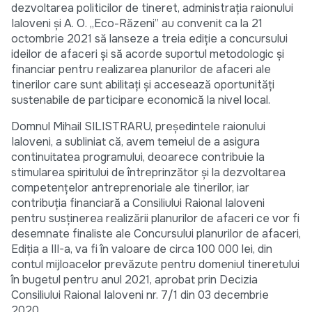
dezvoltarea politicilor de tineret, administrația raionului
Ialoveni și A. O. ,,Eco-Răzeni” au convenit ca la 21
octombrie 2021 să lanseze a treia ediție a concursului
ideilor de afaceri și să acorde suportul metodologic și
financiar pentru realizarea planurilor de afaceri ale
tinerilor care sunt abilitați și accesează oportunități
sustenabile de participare economică la nivel local.
Domnul Mihail SILISTRARU, președintele raionului
Ialoveni, a subliniat că, avem temeiul de a asigura
continuitatea programului, deoarece contribuie la
stimularea spiritului de întreprinzător și la dezvoltarea
competențelor antreprenoriale ale tinerilor, iar
contribuția financiară a Consiliului Raional Ialoveni
pentru susținerea realizării planurilor de afaceri ce vor fi
desemnate finaliste ale Concursului planurilor de afaceri,
Ediția a III-a, va fi în valoare de circa 100 000 lei, din
contul mijloacelor prevăzute pentru domeniul tineretului
în bugetul pentru anul 2021, aprobat prin Decizia
Consiliului Raional Ialoveni nr. 7/1 din 03 decembrie
2020.