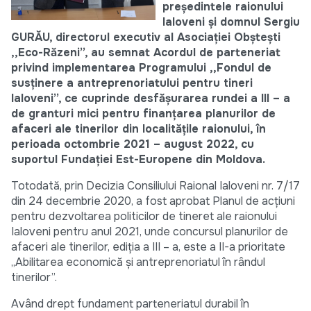
președintele raionului
Ialoveni și domnul Sergiu
GURĂU, directorul executiv al Asociației Obștești
,,Eco-Răzeni”, au semnat Acordul de parteneriat
privind implementarea Programului ,,Fondul de
susținere a antreprenoriatului pentru tineri
Ialoveni”, ce cuprinde desfășurarea rundei a III – a
de granturi mici pentru finanțarea planurilor de
afaceri ale tinerilor din localitățile raionului, în
perioada octombrie 2021 – august 2022, cu
suportul Fundației Est-Europene din Moldova.
Totodată, prin Decizia Consiliului Raional Ialoveni nr. 7/17
din 24 decembrie 2020, a fost aprobat Planul de acțiuni
pentru dezvoltarea politicilor de tineret ale raionului
Ialoveni pentru anul 2021, unde concursul planurilor de
afaceri ale tinerilor, ediția a III – a, este a II-a prioritate
,,Abilitarea economică și antreprenoriatul în rândul
tinerilor”.
Având drept fundament parteneriatul durabil în