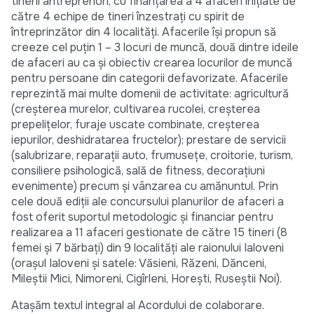
tinerii antreprenori, cu finanțarea a 4 afaceri inițiate de
către 4 echipe de tineri înzestrați cu spirit de
întreprinzător din 4 localități. Afacerile își propun să
creeze cel puțin 1 – 3 locuri de muncă, două dintre ideile
de afaceri au ca și obiectiv crearea locurilor de muncă
pentru persoane din categorii defavorizate. Afacerile
reprezintă mai multe domenii de activitate: agricultură
(creșterea murelor, cultivarea rucolei, creșterea
prepelițelor, furaje uscate combinate, creșterea
iepurilor, deshidratarea fructelor); prestare de servicii
(salubrizare, reparații auto, frumusețe, croitorie, turism,
consiliere psihologică, sală de fitness, decorațiuni
evenimente) precum și vânzarea cu amănuntul. Prin
cele două ediții ale concursului planurilor de afaceri a
fost oferit suportul metodologic și financiar pentru
realizarea a 11 afaceri gestionate de către 15 tineri (8
femei și 7 bărbați) din 9 localități ale raionului Ialoveni
(orașul Ialoveni și satele: Văsieni, Răzeni, Dănceni,
Mileștii Mici, Nimoreni, Cigîrleni, Horești, Ruseștii Noi).
Atașăm textul integral al Acordului de colaborare.