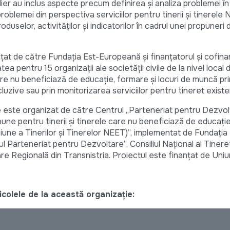
telier au inclus aspecte precum definirea și analiza problemei în
roblemei din perspectiva serviciilor pentru tinerii și tinerele 
oduselor, activităților și indicatorilor în cadrul unei propuneri
țat de către Fundația Est-Europeană și finanțatorul și cofina
tea pentru 15 organizații ale societății civile de la nivel local 
care nu beneficiază de educație, formare și locuri de muncă prin
cluzive sau prin monitorizarea serviciilor pentru tineret existe
te este organizat de către Centrul „Parteneriat pentru Dezvol
bune pentru tinerii și tinerele care nu beneficiază de educație
ziune a Tinerilor și Tinerelor NEET)”, implementat de Fundația
l Parteneriat pentru Dezvoltare”, Consiliul Național al Tineret
e Regională din Transnistria. Proiectul este finanțat de Uni
colele de la această organizație: