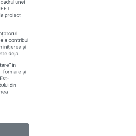
 cadrul unei
NEET,
 de proiect
nțatorul
de a contribui
 inițierea și
nte deja.
tare” în
, formare și
 Est-
ului din
unea