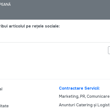
OPEANĂ
bui articolul pe rețele sociale:
ER COMUN AL ECHIPEI DE CERCETARE
Contractare Servicii:
al
Marketing, PR, Comunicare
Anunturi Catering și Logist
itate