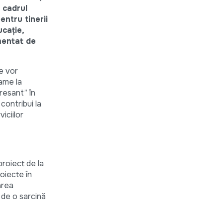
n cadrul
ntru tinerii
ucație,
ementat de
re vor
ame la
resant” în
contribui la
iciilor
roiect de la
oiecte în
area
i de o sarcină