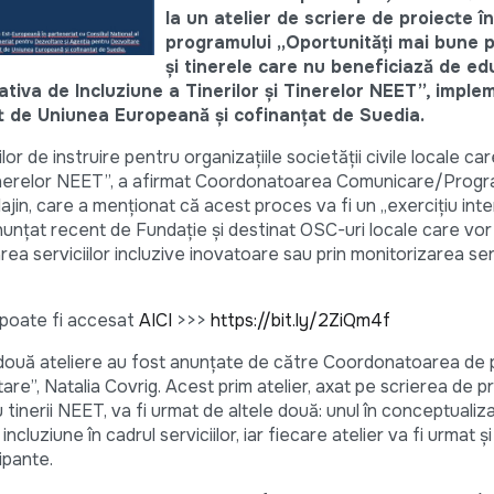
la un atelier de scriere de proiecte î
programului „Oportunități mai bune pe
și tinerele care nu beneficiază de ed
iativa de Incluziune a Tinerilor și Tinerelor NEET”, impl
t de Uniunea Europeană și cofinanțat de Suedia.
lor de instruire pentru organizațiile societății civile locale ca
și tinerelor NEET”, a afirmat Coordonatoarea Comunicare/Progr
jin, care a menționat că acest proces va fi un „exercițiu inte
nunțat recent de Fundație și destinat OSC-uri locale care vor 
area serviciilor incluzive inovatoare sau prin monitorizarea serv
 poate fi accesat
AICI
>>>
https://bit.ly/2ZiQm4f
două ateliere au fost anunțate de către Coordonatoarea de p
re”, Natalia Covrig. Acest prim atelier, axat pe scrierea de pr
 tinerii NEET, va fi urmat de altele două: unul în conceptualiz
ncluziune în cadrul serviciilor, iar fiecare atelier va fi urmat ș
ipante.