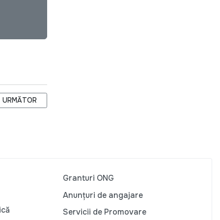
ARTICOLUL URMĂTOR: PROFESORII DE EDUCAȚIE CIVICĂ ȘI DE L
URMĂTOR
Granturi ONG
Anunțuri de angajare
ică
Servicii de Promovare