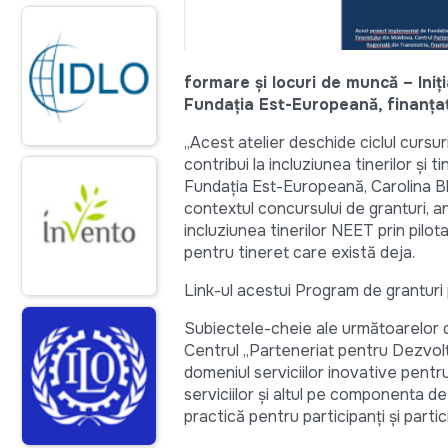
formare și locuri de muncă – Iniț
Fundația Est-Europeană, finanța
„Acest atelier deschide ciclul cursuri
contribui la incluziunea tinerilor 
Fundația Est-Europeană, Carolina Bla
contextul concursului de granturi, a
incluziunea tinerilor NEET prin pilot
pentru tineret care există deja.
Link-ul acestui Program de granturi
Subiectele-cheie ale următoarelor 
Centrul „Parteneriat pentru Dezvolta
domeniul serviciilor inovative pentru
serviciilor și altul pe componenta de i
practică pentru participanți și partic