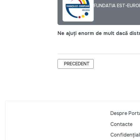
FUNDATIA EST-EUR
Ne ajuți enorm de mult dacă distri
ARTICOL PRECEDENT: PRIMUL ATELI
PRECEDENT
Despre Port
Contacte
Confidențial