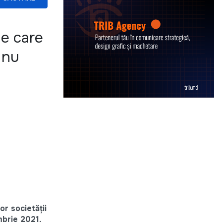
le care
e nu
r societății
mbrie 2021,