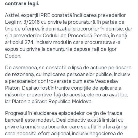
contrare legii.
Astfel, experții IPRE constată încălcarea prevederilor
Legii nr. 3/2016 cu privire la procuratură, în partea ce
ține de oferirea îndemnizației procurorilor în demisie, dar
și a prevederilor Codului de Procedură Penală, în speță
articolul 274, inclusiv modul în care procuratura s-a
expus cu privire la denunțurile depuse față de Igor
Dodon.
De asemenea, se constată o lipsă de acțiune pe dosare
de rezonanță, cu implicarea persoanelor publice, inclusiv
a persoanelor controversate cum este Veaceslav
Platon. Deși au fost întrunite condițiile de aplicare a
măsurilor preventive față de acesta, ele nu au avut loc,
iar Platon a părăsit Republica Moldova.
Progresul în elucidarea episoadelor ce țin de frauda
bancară este modest. Deși obiectiv există limitări cu
privire la urmărirea bunurilor care se află în afara țării și
care necesită efort adițional, inclusiv negocierea de