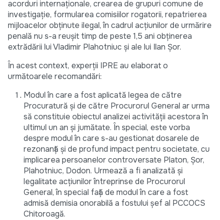
acorduri internaționale, crearea de grupuri comune de
investigație, formularea comisiilor rogatorii, repatrierea
mijloacelor obținute ilegal, în cadrul acțiunilor de urmărire
penală nu s-a reușit timp de peste 1,5 ani obținerea
extrădării lui Vladimir Plahotniuc și ale lui Ilan Șor.
În acest context, experții IPRE au elaborat o
următoarele recomandări:
Modul în care a fost aplicată legea de către
Procuratură și de către Procurorul General ar urma
să constituie obiectul analizei activității acestora în
ultimul un an și jumătate. În special, este vorba
despre modul în care s-au gestionat dosarele de
rezonanță și de profund impact pentru societate, cu
implicarea persoanelor controversate Platon, Șor,
Plahotniuc, Dodon. Urmează a fi analizată și
legalitate acțiunilor întreprinse de Procurorul
General, în special față de modul în care a fost
admisă demisia onorabilă a fostului șef al PCCOCS
Chitoroagă.