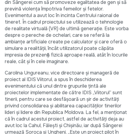
din Sângerei cum să promoveze egalitatea de gen și să
prevină violența împotriva femeilor și fetelor.
Evenimentul a avut loc în incinta Centrului raional de
tineret. În cadrul proiectului se utilizează o tehnologie
de realitate virtuală (VR) de ultimă generație. Este vorba
despre o pereche de ochelari, care se referă la
ambianțe artificiale create pe calculator și care oferă o
simulare a realității, încât utilizatorul poate căpăta
impresia de prezență fizică aproape reală, atât în locurile
reale, cât și în cele imaginare.
Carolina Ungureanu, vice directoare și manageră de
proiect al IDIS Viitorul, a spus în deschiderea
evenimentului că unul dintre grupurile țintă ale
proiectelor implementate de către IDIS „Viitorul” sunt
tinerii, pentru care se desfășoară un șir de activități
privind consolidarea și abilitarea capacităților tinerilor
lideri și lidere din Republica Moldova. La fel, a menționat
că în cadrul acestui proiect, astfel de activități deja au
avut loc la Cahul, Fălești și Chișinău, iar după Sângerei
urmează Soroca și Ungheni. „Este un proiect pilot în