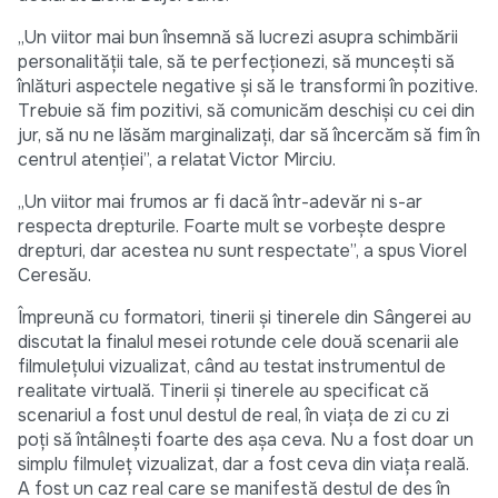
„Un viitor mai bun însemnă să lucrezi asupra schimbării
personalității tale, să te perfecționezi, să muncești să
înlături aspectele negative și să le transformi în pozitive.
Trebuie să fim pozitivi, să comunicăm deschiși cu cei din
jur, să nu ne lăsăm marginalizați, dar să încercăm să fim în
centrul atenției”, a relatat Victor Mirciu.
„Un viitor mai frumos ar fi dacă într-adevăr ni s-ar
respecta drepturile. Foarte mult se vorbește despre
drepturi, dar acestea nu sunt respectate”, a spus Viorel
Ceresău.
Împreună cu formatori, tinerii și tinerele din Sângerei au
discutat la finalul mesei rotunde cele două scenarii ale
filmulețului vizualizat, când au testat instrumentul de
realitate virtuală. Tinerii și tinerele au specificat că
scenariul a fost unul destul de real, în viața de zi cu zi
poți să întâlnești foarte des așa ceva. Nu a fost doar un
simplu filmuleț vizualizat, dar a fost ceva din viața reală.
A fost un caz real care se manifestă destul de des în