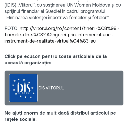
(IDIS) „Viitorul”, cu susținerea UN Women Moldova și cu
sprijinul financiar al Suediei în cadrul programului
“Eliminarea violenței împotriva femeilor și fetelor”.
FOTO:
http://viitorul.org/ro/content/tinerii-%C8%99i-
tinerele-din-s%C3%A2ngerei-prin-intermediul-unui-
instrument-de-realitate-virtual%C4%83-au
Click pe ecuson pentru toate articolele de la
această organizație:
IDIS VIITORUL
Ne ajuți enorm de mult dacă distribui articolul pe
rețele sociale: