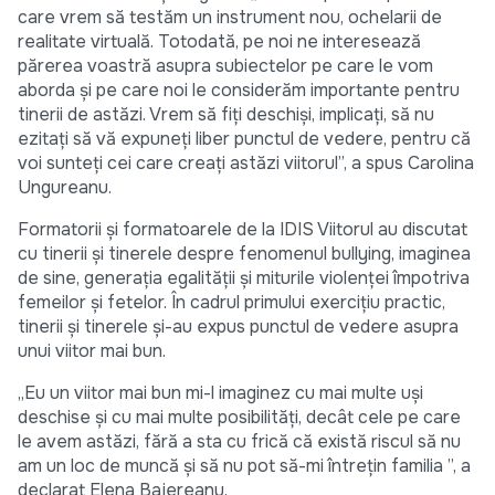
care vrem să testăm un instrument nou, ochelarii de
realitate virtuală. Totodată, pe noi ne interesează
părerea voastră asupra subiectelor pe care le vom
aborda și pe care noi le considerăm importante pentru
tinerii de astăzi. Vrem să fiți deschiși, implicați, să nu
ezitați să vă expuneți liber punctul de vedere, pentru că
voi sunteți cei care creați astăzi viitorul”, a spus Carolina
Ungureanu.
Formatorii și formatoarele de la IDIS Viitorul au discutat
cu tinerii și tinerele despre fenomenul bullying, imaginea
de sine, generația egalității și miturile violenței împotriva
femeilor și fetelor. În cadrul primului exercițiu practic,
tinerii și tinerele și-au expus punctul de vedere asupra
unui viitor mai bun.
„Eu un viitor mai bun mi-l imaginez cu mai multe uși
deschise și cu mai multe posibilități, decât cele pe care
le avem astăzi, fără a sta cu frică că există riscul să nu
am un loc de muncă și să nu pot să-mi întrețin familia ”, a
declarat Elena Bajereanu.