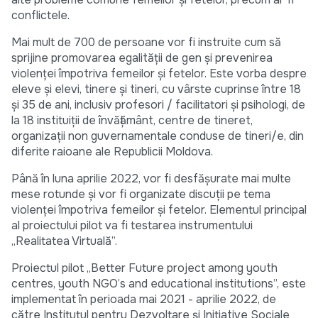
conflictele.
Mai mult de 700 de persoane vor fi instruite cum să
sprijine promovarea egalității de gen și prevenirea
violenței împotriva femeilor și fetelor. Este vorba despre
eleve și elevi, tinere și tineri, cu vârste cuprinse între 18
și 35 de ani, inclusiv profesori / facilitatori și psihologi, de
la 18 instituiții de învățământ, centre de tineret,
organizații non guvernamentale conduse de tineri/e, din
diferite raioane ale Republicii Moldova.
Până în luna aprilie 2022, vor fi desfășurate mai multe
mese rotunde și vor fi organizate discuții pe tema
violenței împotriva femeilor și fetelor. Elementul principal
al proiectului pilot va fi testarea instrumentului
„Realitatea Virtuală”.
Proiectul pilot „Better Future project among youth
centres, youth NGO’s and educational institutions”, este
implementat în perioada mai 2021 - aprilie 2022, de
către Institutul pentru Dezvoltare și Inițiative Sociale