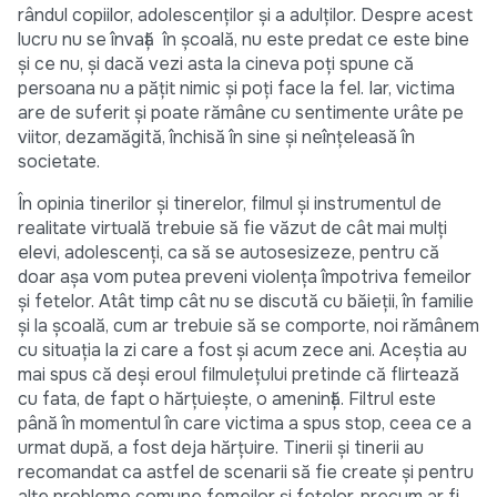
rândul copiilor, adolescenților și a adulților. Despre acest
lucru nu se învață în școală, nu este predat ce este bine
și ce nu, și dacă vezi asta la cineva poți spune că
persoana nu a pățit nimic și poți face la fel. Iar, victima
are de suferit și poate rămâne cu sentimente urâte pe
viitor, dezamăgită, închisă în sine și neînțeleasă în
societate.
În opinia tinerilor și tinerelor, filmul și instrumentul de
realitate virtuală trebuie să fie văzut de cât mai mulți
elevi, adolescenți, ca să se autosesizeze, pentru că
doar așa vom putea preveni violența împotriva femeilor
și fetelor. Atât timp cât nu se discută cu băieții, în familie
și la școală, cum ar trebuie să se comporte, noi rămânem
cu situația la zi care a fost și acum zece ani. Aceștia au
mai spus că deși eroul filmulețului pretinde că flirtează
cu fata, de fapt o hărțuiește, o amenință. Filtrul este
până în momentul în care victima a spus stop, ceea ce a
urmat după, a fost deja hărțuire. Tinerii și tinerii au
recomandat ca astfel de scenarii să fie create și pentru
alte probleme comune femeilor și fetelor, precum ar fi