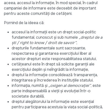
aceea, accesul la informație, în mod special, în cadrul
campaniei de informare este deosebit de important
pentru aceste comunități de cetățeni.
Pornind de la ideea că:
accesul la informații este un drept social-politic
fundamental, cunoscut și sub numele
„dreptul de a
şti / right to know / droit de savoir”
,
drepturile fundamentale sunt sacrosante,
respectarea şi garantarea exerciţiului liber al
acestor drepturi este responsabilitatea statului,
cetăţeanul este în drept să solicite garanții ale
exerciţiului deplin şi neîngrădit la informație,
dreptul la informație consolidează transparența,
integritarea și încrederea în instituțiile statului,
informația, numită şi
„oxigen al democraţiei”
, este
parte indispensabilă a vieţii şi evoluţiei într-o
societate durabilă,
dreptul alegătorului la informaţie este esențial
pentru participarea acestuia la viaţa social-politică,