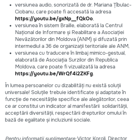
versiunea audio, sonorizată de dr. Mariana Țîbulac-
Ciobanu, care poate fi accesată la adresa
https://youtu.be/gxNp__fQkOo
,
versiunea în sistem Braille, elaborată la Centrul
Național de Informare și Reabilitare a Asociației
Nevăzătorilor din Moldova (ANM) și difuzată prin
intermediul a 36 de organizații teritoriale ale ANM,
versiunea cu traducere în limbaj mimico-gestual,
elaborată de Asociația Surzilor din Republica
Moldova, care poate fi vizualizată la adresa
https://youtu.be/WrQf4i2ZKFg
.
În lumea persoanelor cu dizabilități nu există soluții
universale! Soluțile trebuie identificate și adaptate în
funcție de necesitățile specifice ale alegătorilor, ceea
ce ar constitui un indicator al manifestării solidarității,
acceptării diversității, respectării drepturilor omului în
bază de egalitate și incluziunii sociale.
Pentru informații suplimentare:
Victor Koroli, Director