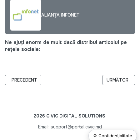
ALIANȚA INFONET
Ne ajuți enorm de mult dacă distribui articolul pe
rețele sociale:
ARTICOL PRECEDENT: AGENDA CJI PENTRU LUNA IULIE
ARTICOLUL URM
PRECEDENT
URMĂTOR
2026 CIVIC DIGITAL SOLUTIONS
Email: support@portal.civic.md
⚙ Confidențialitate