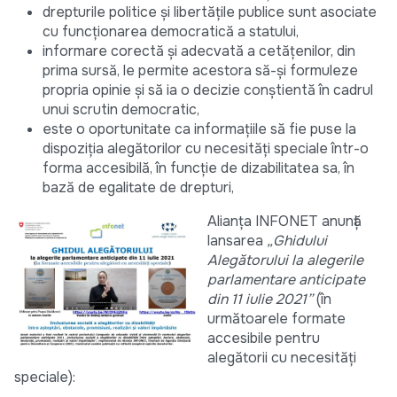
drepturile politice şi libertăţile publice sunt asociate
cu funcţionarea democratică a statului,
informare corectă şi adecvată a cetăţenilor, din
prima sursă, le permite acestora să-și formuleze
propria opinie și să ia o decizie conștientă în cadrul
unui scrutin democratic,
este o oportunitate ca informaţiile să fie puse la
dispoziţia alegătorilor cu necesități speciale într-o
forma accesibilă, în funcție de dizabilitatea sa, în
bază de egalitate de drepturi,
Alianța INFONET anunță
lansarea
„Ghidului
Alegătorului la alegerile
parlamentare anticipate
din 11 iulie 2021”
(în
următoarele formate
accesibile pentru
alegătorii cu necesități
speciale):