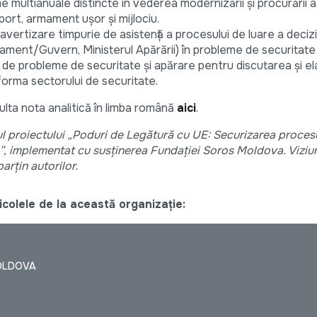
 multianuale distincte în vederea modernizării și procurării 
sport, armament ușor și mijlociu.
rtizare timpurie de asistență a procesului de luare a deciziil
ment/Guvern, Ministerul Apărării) în probleme de securitate 
 de probleme de securitate și apărare pentru discutarea și e
eforma sectorului de securitate.
sulta nota analitică în limba română
aici
.
ul proiectului „Poduri de Legătură cu UE: Securizarea proces
”, implementat cu susținerea Fundației Soros Moldova. Viziun
arțin autorilor.
colele de la această organizație:
OLDOVA