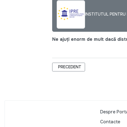
INSTITUTUL PENTRU P
Ne ajuți enorm de mult dacă distri
ARTICOL PRECEDENT: A TREIA ȘEDIN
PRECEDENT
Despre Port
Contacte