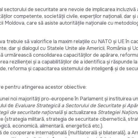
l sectorului de securitate are nevoie de implicarea incluzivă 
ăților competente, societății civile, experților naționali, dar și 
icii Moldova, care să asiste autoritățile naționale cu metodolog
trebuie să valorifice la maxim relațiile cu NATO și UE în cad
nte, dar și dialogul cu Statele Unite ale Americii, România și Uc
i să urmărească consolidarea capacităților de apărare, reforma
a rezilienței și a capabilităților de a identifica și răspunde la
de, reforma și capacitarea sistemului de inteligență și de secu
re pentru atingerea acestor obiective:
nei noi majorități pro-europene în Parlament și instituirea u
ului de
Evaluare Strategică a Sectorului de Securitate și Apă
tegii
de securitate națională
și actualizarea
Strategiei Națion
te (strategia militară, strategia de securitate cibernetică, str
ogică, economică, alimentară, energetică etc.).
e cooperare internațională (multilaterală și bilaterală), a A