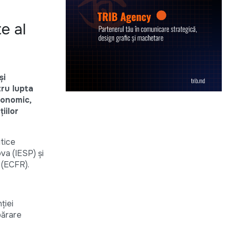
e al
și
tru lupta
conomic,
iilor
itice
va (IESP) și
 (ECFR).
ției
părare