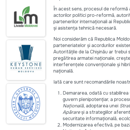
În acest sens, procesul de reformă a
actorilor politici pro-reformă, autorit
partenerilor internaționali ai Republ
și asistența tehnică necesară.
Noi considerăm că Republica Moldova 
parteneriatelor și acordurilor existe
Autoritățile de la Chișinău ar trebu
pregătirea armatei naționale, creștere
interferențele convenționale și hibri
națională.
Iată care sunt recomandările noast
Demararea, odată cu stabilirea u
guvern plenipotențiar, a proces
Națională,
adoptarea unei
Stra
Apărare
și a strategiilor aferen
securitate informațională, ecol
Modernizarea efectivă, pe bază d