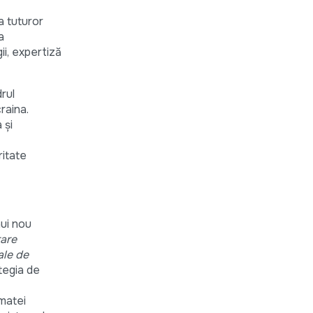
a tuturor
a
ii, expertiză
rul
raina.
 și
ritate
nui nou
rare
ale de
ategia de
rmatei