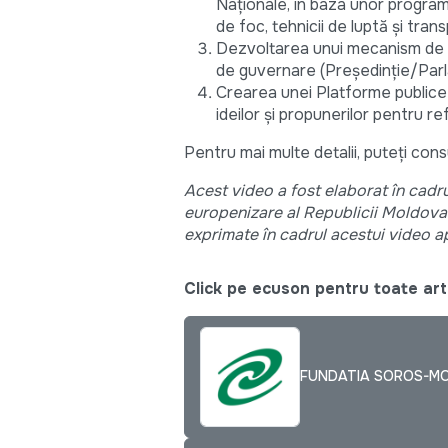
Naționale, în baza unor programe
de foc, tehnicii de luptă și tran
Dezvoltarea unui mecanism de ave
de guvernare (Președinție/Parla
Crearea unei Platforme publice
ideilor și propunerilor pentru r
Pentru mai multe detalii, puteți con
Ace
st
video
a fost elaborat în cadr
europenizare al Republicii Moldova
exprimate în cadrul
acestui video
ap
Click pe ecuson pentru toate arti
FUNDATIA SOROS-M