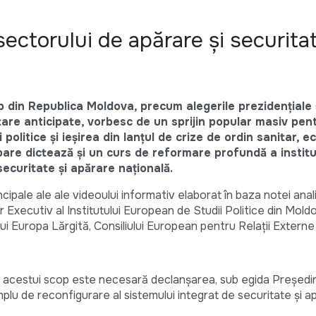
sectorului de apărare și securitat
mp din Republica Moldova, precum alegerile prezidențiale 
are anticipate, vorbesc de un sprijin popular masiv pen
politice și ieșirea din lanțul de crize de ordin sanitar, e
are dictează și un curs de reformare profundă a instituț
 securitate și apărare națională.
cipale ale ale videoului informativ elaborat în baza notei anal
 Executiv al Institutului European de Studii Politice din Moldo
i Europa Lărgită, Consiliului European pentru Relații Externe
 acestui scop este necesară declanșarea, sub egida Președin
plu de reconfigurare al sistemului integrat de securitate și a