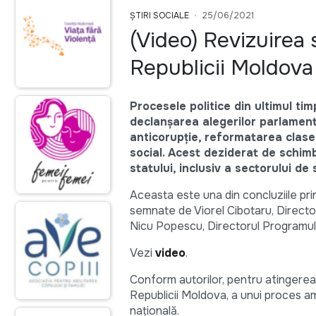
ȘTIRI SOCIALE
25/06/2021
(Video) Revizuirea 
Republicii Moldova
Procesele politice din ultimul ti
declanșarea alegerilor parlament
anticorupție, reformatarea clasei 
social. Acest deziderat de schimb
statului, inclusiv a sectorului de
Aceasta este una din concluziile prin
semnate de Viorel Cibotaru, Director
Nicu Popescu, Directorul Programulu
Vezi
video
.
Conform autorilor, pentru atingerea
Republicii Moldova, a unui proces am
națională.