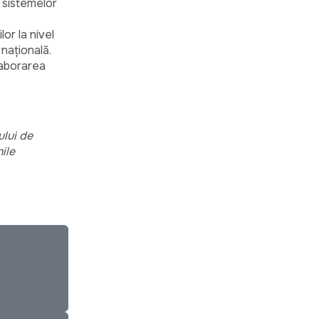
a sistemelor
or la nivel
națională.
laborarea
ului de
ile