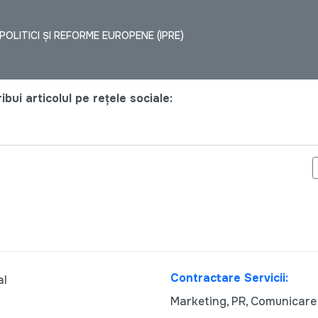
OLITICI ȘI REFORME EUROPENE (IPRE)
bui articolul pe rețele sociale:
ȚĂ A PLATFORMEI FEMEILOR ACTIVE DIN RAIOANELE CAHUL ȘI UN
Contractare Servicii:
al
Marketing, PR, Comunicare