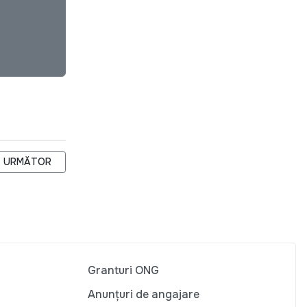
GHENI
ARTICOLUL URMĂTOR: LANSAREA CICLULUI DE PRELEGERI „CONFE
URMĂTOR
Granturi ONG
Anunțuri de angajare