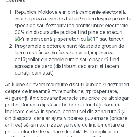
Context:
Republica Moldova e în plină campanie electorală,
însă nu prea auzim dezbateri/critici despre proiecte
specifice sau fezabilitatea promisiunilor electorale.
90% din discursurile publice fiind pline de atacuri
la persoană și sperietori cu
sau tancuri.
Programele electorale sunt făcute de grupuri de
lucru restrânse din fiecare partid, implicarea
cetățenilor din zonele rurale sau diasporă fiind
aproape de zero (distribuim declarații și facem
donații, cam atât).
Ar fi bine să avem mai multe discuții publice și dezbateri
despre ce înseamnă #vremuribune, #prosperitate,
#siguranță, #moldovafarăsaracie sau orice ce alt slogan
politic. Ducem o lipsă acută de oportunități clare de
implicare civică, în special pentru cei din zona rurală și
din diasporă, care ar ajuta viitoarea guvernare (oricare
ar fi ea) să-și maximizeze șansele de implementare a
proiectelor de dezvoltare durabilă. Fără implicarea