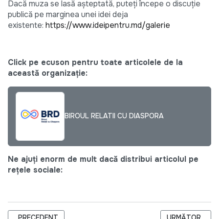
Dacă muza se lasă așteptată, puteți începe o discuție
publică pe marginea unei idei deja
existente:
https://www.ideipentru.md/galerie
Click pe ecuson pentru toate articolele de la
această organizație:
BIROUL RELATII CU DIASPORA
Ne ajuți enorm de mult dacă distribui articolul pe
rețele sociale:
ARTICOL PRECEDENT: LEGALITATEA, INTEGRITATEA ȘI SECU
ARTICOLUL URM
PRECEDENT
URMĂTOR