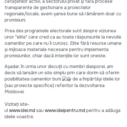
cetățenilor activi, a sectorului privat și fără procese
transparente de gestionare a proiectelor
regionale/locale, avem șanse bune să rămânem doar cu
promisiuni.
Prea des programele electorale sunt despre viziunea
unor "elite" care cred ca au toate răspunsurile la nevoile
oamenilor pe care nu îi cunosc. Elite fără resurse umane
și mijloace materiale necesare pentru implementa
promisiunilor, chiar dacă intențiile lor sunt oneste.
Așadar, în urma unor discuții cu membri diasporei, am
decis să lansăm un site simplu prin care dorim să oferim
posibilitatea oamenilor buni
de a împărtăși ideile lor
(sau proiecte specifice) referitor la dezvoltarea
Moldovei.
Vizitați site-
ul
www.idei.md
sau
www.ideipentru.md
pentru a adăuga
ideile voastre.