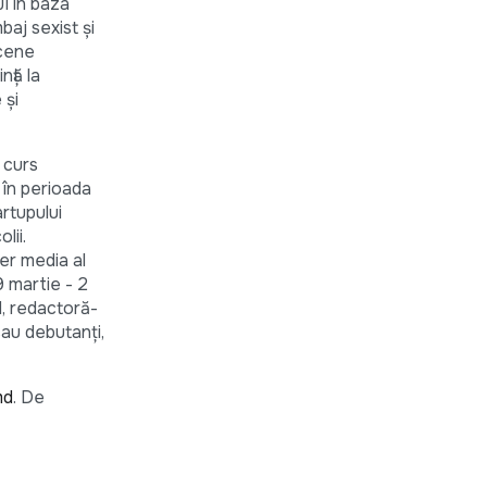
JI în baza
mbaj sexist și
scene
nță la
 și
n curs
 în perioada
rtupului
lii.
er media al
 martie - 2
d, redactoră-
sau debutanți,
md
. De