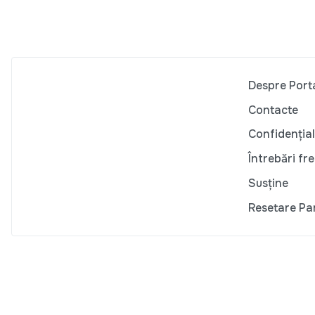
Despre Port
Contacte
Confidențial
Întrebări fr
Susține
Resetare Pa