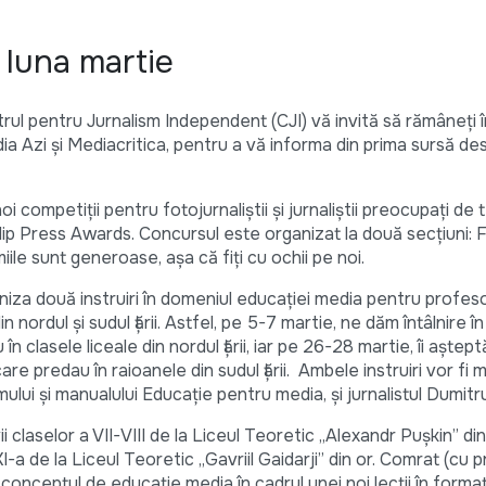
luna martie
rul pentru Jurnalism Independent (CJI) vă invită să rămâneți 
dia Azi și Mediacritica, pentru a vă informa din prima sursă de
noi competiții pentru fotojurnaliștii și jurnaliștii preocupați de
lip Press Awards. Concursul este organizat la două secțiuni: F
ile sunt generoase, așa că fiți cu ochii pe noi.
niza două instruiri în domeniul educației media pentru profeso
n nordul și sudul țării. Astfel, pe 5-7 martie, ne dăm întâlnire î
n clasele liceale din nordul țării, iar pe 26-28 martie, îi aștept
care predau în raioanele din sudul țării. Ambele instruiri vor f
mului și manualului Educație pentru media, și jurnalistul Dumitr
 claselor a VII-VIII de la Liceul Teoretic „Alexandr Pușkin” din
I-a de la Liceul Teoretic „Gavriil Gaidarji” din or. Comrat (cu 
 conceptul de educație media în cadrul unei noi lecții în forma