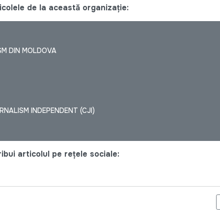
colele de la această organizație:
SM DIN MOLDOVA
NALISM INDEPENDENT (CJI)
bui articolul pe rețele sociale:
LĂ ACASĂ | DEZVOLTAREA LOCALĂ ESTE DESPRE FIECARE DINTR