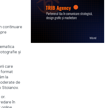
în continuare
spre
 tematica
otografie și
rii care
n format
ăm la
i moderate de
u Stoianov.
 or.
predare în
t online