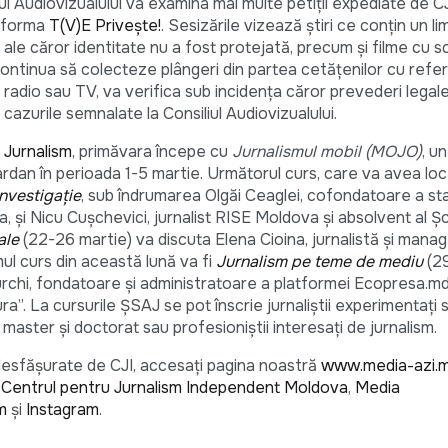
iul Audiovizualului va examina mai multe petiții expediate de C
atforma
T(V)E Privește!
. Sesizările vizează știri ce conțin un li
ri ale căror identitate nu a fost protejată, precum și filme cu 
ontinua să colecteze plângeri din partea cetățenilor cu referi
a radio sau TV, va verifica sub incidența căror prevederi legale
cazurile semnalate la Consiliul Audiovizualului.
 Jurnalism
, primăvara începe cu
Jurnalismul mobil (MOJO)
, u
 Jardan în perioada 1-5 martie. Următorul curs, care va avea loc
nvestigație
, sub îndrumarea Olgăi Ceaglei, cofondatoare a sta
 și Nicu Cușchevici, jurnalist RISE Moldova și absolvent al Șco
ale
(22-26 martie) va discuta Elena Cioina, jurnalistă și manag
ul curs din această lună va fi
Jurnalism pe teme de mediu
(29
 Curchi, fondatoare și administratoare a platformei Ecopresa.m
”. La cursurile ȘSAJ se pot înscrie jurnaliștii experimentați 
ță, master și doctorat sau profesioniștii interesați de jurnalism.
e desfășurate de CJI, accesați pagina noastră
www.media-azi.
–
Centrul pentru Jurnalism Independent Moldova
,
Media
m
și
Instagram
.