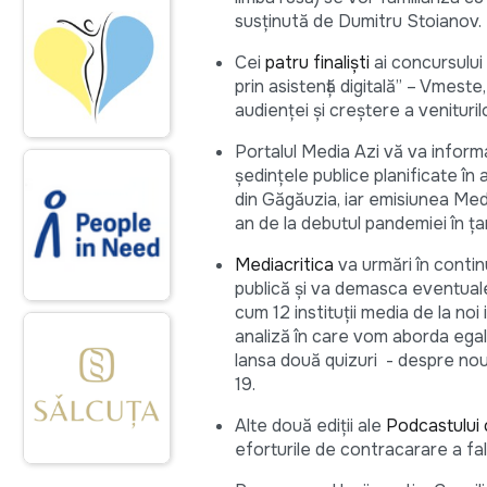
susținută de Dumitru Stoianov.
Cei
patru finaliști
ai concursului 
prin asistență digitală” – Vmest
audienței și creștere a veniturilo
Portalul Media Azi vă va informa
ședințele publice planificate în 
din Găgăuzia, iar emisiunea Med
an de la debutul pandemiei în ța
Mediacritica
va urmări în conti
publică și va demasca eventuale
cum 12 instituții media de la n
analiză în care vom aborda egali
lansa două quizuri - despre noua
19.
Alte două ediții ale
Podcastului
eforturile de contracarare a fals