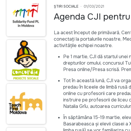
ȘTIRI SOCIALE
01/03/2021
Agenda CJI pentru 
La acest început de primăvară, Cent
conectați la portalurile noastre, Me
activitățile echipei noastre.
Pe 1 martie, CJI dă startul unei 
drepturilor omului, concursul Tu
Presa online/Presa scrisă. Premi
Tot în această lună, CJI va orga
predau în liceele de limbă rusă di
online cu profesorii care predau î
instruire pe profesorii de liceu 
Natalia Grîu, autoarea curriculu
În săptămâna 15-19 martie, elevii
Basarabeasca și elevii clasei a X
limba rusă) se vor familiariza cu