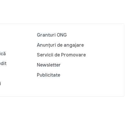
Granturi ONG
Anunțuri de angajare
ică
Servicii de Promovare
udit
Newsletter
Publicitate
i