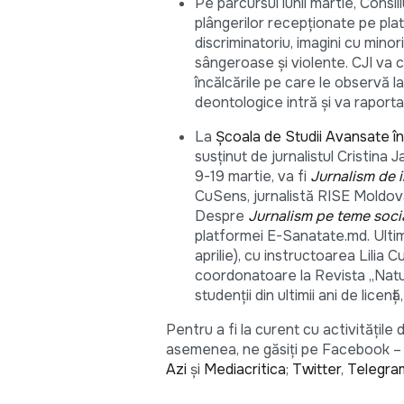
Pe parcursul lunii martie, Consil
plângerilor recepționate pe pl
discriminatoriu, imagini cu mino
sângeroase și violente. CJI va c
încălcările pe care le observă l
deontologice intră și va raporta 
La
Şcoala de Studii Avansate în
susținut de jurnalistul Cristina
9-19 martie, va fi
Jurnalism de i
CuSens, jurnalistă RISE Moldova,
Despre
Jurnalism pe teme soci
platformei E-Sanatate.md. Ultim
aprilie), cu instructoarea Lilia
coordonatoare la Revista „Natura
studenții din ultimii ani de licen
Pentru a fi la curent cu activitățil
asemenea, ne găsiți pe Facebook 
Azi
și
Mediacritica
;
Twitter
,
Telegra