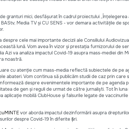
de granturi mici, desfăşurat în cadrul proiectului „Înţelegerea
e, BAStv, Media TV și CU SENS - vor demara activitățile de spo
r.
 despre cele mai importante decizii ale Consiliului Audiovizualu
această lună. Vom avea în vizor și prestația furnizorului de serv
ia Azi va analiza impactul Covid-19 asupra mass-mediei din M
ra noastră.
nuare cu atenție cum mass-media reflectă subiectele de pe 
le abateri. Vom continua să publicăm studii de caz prin care
oi informează despre evenimentele importante de pe agenda pol
tatea de gen și reguli de urmat de către jurnaliști. Tot în lun
 aplicație mobilă ClubHouse și falsurile legate de vaccinurile
 cuMINTE
vor aborda impactul dezinformării asupra drepturilor
urilor despre Covid-19 în diferite țări.