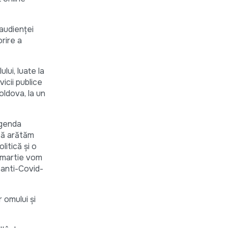
 audienţei
rire a
lui, luate la
icii publice
oldova, la un
agenda
 să arătăm
itică și o
a martie vom
 anti-Covid-
 omului și