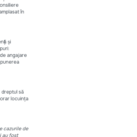
onsiliere
 amplasat în
nță şi
puri:
i de angajare
ispunerea
e dreptul să
orar locuința
e cazurile de
 au fost