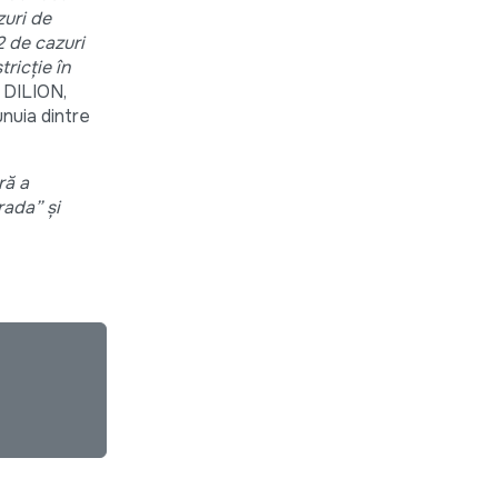
zuri de
2 de cazuri
ricție în
 DILION,
unuia dintre
ră a
rada” și