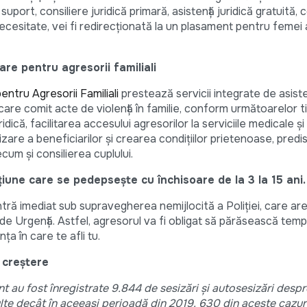
suport, consiliere juridică primară, asistență juridică gratuită, c
 necesitate, vei fi redirecționată la un plasament pentru femei
zare pentru agresorii familiali
entru Agresorii Familiali
prestează servicii integrate de asiste
are comit acte de violență în familie, conform următoarelor ti
uridică, facilitarea accesului agresorilor la serviciile medicale ș
lizare a beneficiarilor şi crearea condițiilor prietenoase, pred
cum și consilierea cuplului.
iune care se pedepsește cu închisoare de la 3 la 15 ani.
 intră imediat sub supravegherea nemijlocită a Poliției, care ar
 de Urgență. Astfel, agresorul va fi obligat să părăsească temp
ța în care te afli tu.
n creștere
nt au fost înregistrate 9.844 de sesizări și autosesizări despr
lte decât în aceeași perioadă din 2019. 630 din aceste cazuri