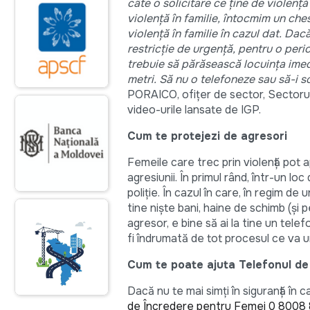
câte o solicitare ce ține de violenț
violență în familie, întocmim un che
violență în familie în cazul dat. Da
restricție de urgență, pentru o peri
trebuie să părăsească locuința imed
metri. Să nu o telefoneze sau să-i s
PORAICO, ofițer de sector, Sectorul 
video-urile lansate de IGP.
Cum te protejezi de agresori
Femeile care trec prin violență pot 
agresiunii. În primul rând, într-un lo
poliție. În cazul în care, în regim de
tine niște bani, haine de schimb (și 
agresor, e bine să ai la tine un telef
fi îndrumată de tot procesul ce va u
Cum te poate ajuta Telefonul d
Dacă nu te mai simți în siguranță în c
de Încredere pentru Femei 0 8008