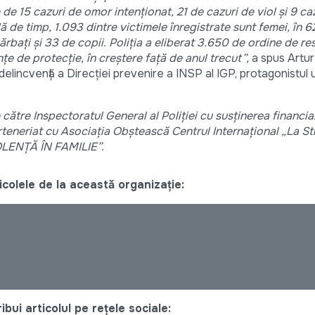
 de 15 cazuri de omor intenționat, 21 de cazuri de viol și 9 ca
ă de timp, 1.093 dintre victimele înregistrate sunt femei, în 6
rbați și 33 de copii. Poliția a eliberat 3.650 de ordine de rest
e de protecție, în creștere față de anul trecut
”,
a spus Artur
delincvență a Direcției prevenire a INSP al IGP, protagonistul 
ătre Inspectoratul General al Poliției cu susținerea financia
teneriat cu Asociația Obștească Centrul Internațional „La St
OLENȚĂ ÎN FAMILIE”.
colele de la această organizație:
bui articolul pe rețele sociale: