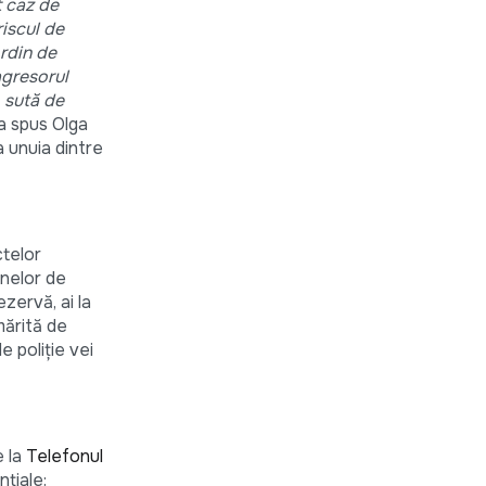
t caz de
riscul de
ordin de
agresorul
o sută de
a spus Olga
a unuia dintre
ctelor
anelor de
ezervă, ai la
mărită de
e poliție vei
e la
Telefonul
nțiale: