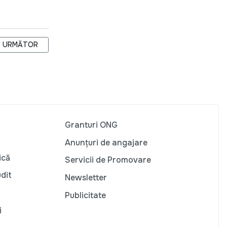
RE AGENȚIA CEHĂ PENTRU DEZVOLTARE ȘI PARTENERII LOCALI
ARTICOLUL URMĂTOR: RESETAREA PARTENERIATULUI DINTRE RE
URMĂTOR
Granturi ONG
Anunțuri de angajare
ică
Servicii de Promovare
udit
Newsletter
Publicitate
i