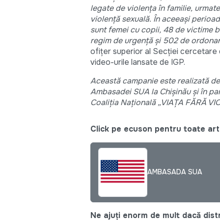
legate de violența în familie, urmate
violență sexuală. În aceeași perioad
sunt femei cu copii, 48 de victime bă
regim de urgență și 502 de ordonanț
ofițer superior al Secției cercetare 
video-urile lansate de IGP.
Această campanie este realizată de c
Ambasadei SUA la Chișinău și în par
Coaliția Națională „VIAȚA FĂRĂ VI
Click pe ecuson pentru toate arti
AMBASADA SUA
Ne ajuți enorm de mult dacă distri