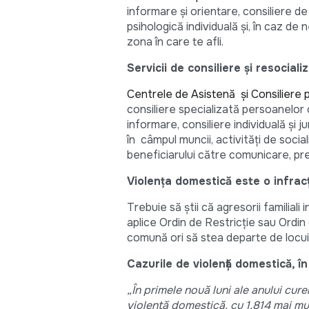
informare și orientare, consiliere de 
psihologică individuală și, în caz de
zona în care te afli.
Servicii de
consiliere și resociali
Centrele de Asistenţă şi Consiliere p
consiliere specializată persoanelor c
informare, consiliere individuală și j
în câmpul muncii, activități de socia
beneficiarului către comunicare, pre
Violența domestică este o infracț
Trebuie să știi că agresorii familiali
aplice Ordin de Restricție sau Ordin
comună ori să stea departe de locuin
Cazurile de violență domestică, î
„În primele nouă luni ale anului cure
violență domestică, cu 1.814 mai mu