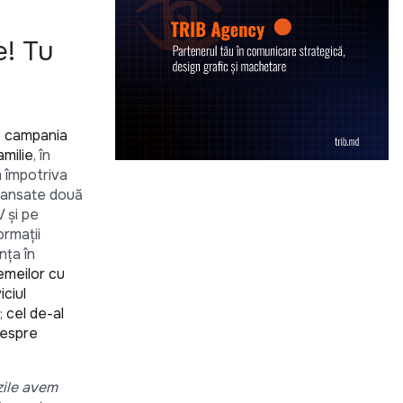
e! Tu
ă
campania
amilie
, în
m împotriva
 lansate două
V și pe
ormații
nța în
emeilor cu
iciul
;
cel de-al
despre
zile avem