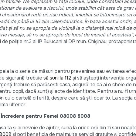
ă în familie. Ne deplasăm la fața locului, unde constatăm aces
stionar de evaluare a riscului, unde stabilim cât este de grav 
că chestionarul redă un risc ridicat, imediat se întocmește un 
oadă de până la 10 zile calendaristice. În baza acestui ordin, 
iat și să nu se apropie de victimă la o distanță mai mică de 
crie mesaje, să nu se apropie de locul de muncă al acesteia”,
de poliție nr.3 al IP Buiucani al DP mun. Chișinău, protagonist
apela la o serie de măsuri pentru prevenirea sau evitarea efe
c de siguranță trebuie
să suni la 112
și să aștepți intervenția org
 urgență trebuie să părăsești casa, asigură-te că ai o cheie de r
pentru copii, dacă sunt) și acte de identitate. Pentru a nu fi ur
on cu o cartelă diferită, despre care să știi doar tu. La secția d
rma ulterior.
e Încredere pentru Femei 08008 8008
asa ta și ai nevoie de ajutor, sună la orice oră din zi sau noapt
 8008
și poți beneficia de mai multe servicii gratuite și confide