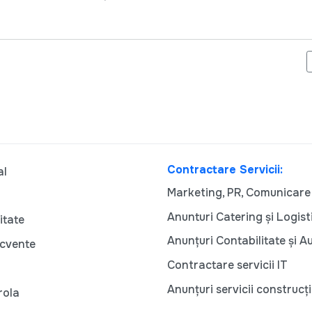
ENORI DIN NORDUL ȚĂRII, SUSȚINUȚI TIMP DE PATRU ANI DE CĂT
Contractare Servicii:
al
Marketing, PR, Comunicare
Anunturi Catering și Logist
itate
Anunțuri Contabilitate și A
ecvente
Contractare servicii IT
Anunțuri servicii construcți
rola