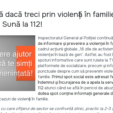
ă dacă treci prin violență în famili
 Sună la 112!
Inspectoratul General al Poliției continu
de informare și prevenire a violenței în f
cadrul acțiunii globale „16 zile de activis
violenței în bază de gen”. Astfel, au fost
spoturi informative care sunt rulate la T
platformele de socializare, precum și inf
punctuale despre cum să prevenim viole
familie.
Primul spot social este adresat f
îndemnul și încurajarea de a apela la serv
112
atunci când se află în pericol de abuz
doilea spot conține informații generale 
cazuri de violență în familie.
cu care ofițerul de sector se confruntă zilnic, practic la 2-3 