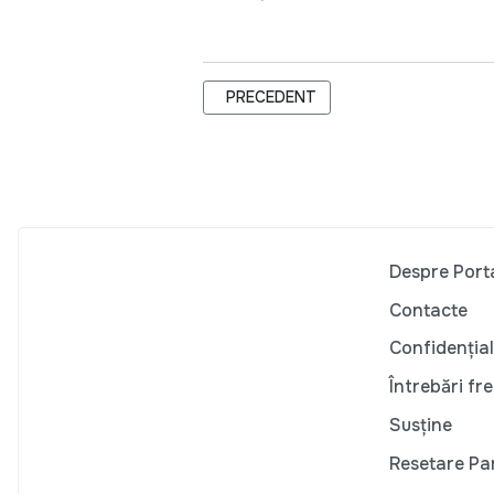
ARTICOL PRECEDENT: MICII ANTREPR
PRECEDENT
Despre Port
Contacte
Confidențial
Întrebări fr
Susține
Resetare Pa