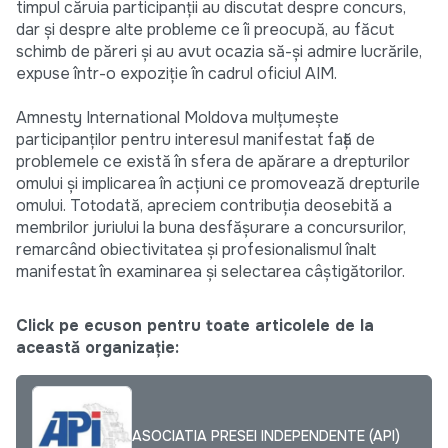
timpul căruia participanţii au discutat despre concurs,
dar şi despre alte probleme ce îi preocupă, au făcut
schimb de păreri şi au avut ocazia să-şi admire lucrările,
expuse într-o expoziţie în cadrul oficiul AIM.
Amnesty International Moldova mulţumeşte
participanţilor pentru interesul manifestat faţă de
problemele ce există în sfera de apărare a drepturilor
omului şi implicarea în acţiuni ce promovează drepturile
omului. Totodată, apreciem contribuţia deosebită a
membrilor juriului la buna desfăşurare a concursurilor,
remarcând obiectivitatea şi profesionalismul înalt
manifestat în examinarea şi selectarea câştigătorilor.
Click pe ecuson pentru toate articolele de la
această organizație:
ASOCIATIA PRESEI INDEPENDENTE (API)