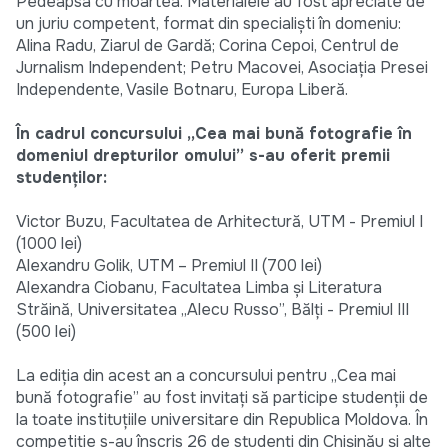
Pedeapsa cu moartea. Materialele au fost apreciate de
un juriu competent, format din specialişti în domeniu:
Alina Radu, Ziarul de Gardă; Corina Cepoi, Centrul de
Jurnalism Independent; Petru Macovei, Asociaţia Presei
Independente, Vasile Botnaru, Europa Liberă.
În cadrul concursului „Cea mai bună fotografie în
domeniul drepturilor omului” s-au oferit premii
studenţilor:
Victor Buzu, Facultatea de Arhitectură, UTM - Premiul I
(1000 lei)
Alexandru Golik, UTM – Premiul II (700 lei)
Alexandra Ciobanu, Facultatea Limba şi Literatura
Străină, Universitatea „Alecu Russo”, Bălţi - Premiul III
(500 lei)
La ediţia din acest an a concursului pentru „Cea mai
bună fotografie” au fost invitaţi să participe studenţii de
la toate instituţiile universitare din Republica Moldova. În
competiţie s-au înscris 26 de studenţi din Chişinău şi alte