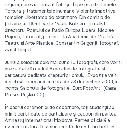
regiuni, care au realizat fotografii pe una din temele:
Tortura şi tratamentele inumane, Violenţa împotriva
femeilor, Libertatea de exprimare. Din comisia de
jurizare au făcut parte: Vasile Botnaru, jurnalist,
directorul Postului de Radio Europa Liberă; Nicolae
Pojoga, fotograf, profesor la Academia de Muzică,
Teatru şi Arte Plastice; Constantin Grigoriţă, fotograf,
ziarul Timpul.
Juriul a selectat cele mai bune 15 fotografii, care vor fi
prezentate în cadrul Expoziţiei de fotografie şi
caricatură dedicată drepturilor omului. Expoziţia va fi
deschisă, începând cu data de 23 decembrie 2009, în
incinta Salonului de fotografie „EuroFotoArt” (Casa
Presei, Puşkin, 22).
În cadrul ceremoniei de decernare, toţi studenţii au
primit certificate de participare şi cadouri din partea
Amnesty International Moldova. Partea oficială a
evenimentului a fost succedată de un fourchett, în