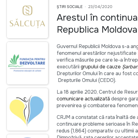
ȘTIRI SOCIALE
23/04/2020
Arestul în continua
Republica Moldova
Guvernul Republicii Moldova s-a angaj
fenomenul arestărilor nejustificate 
verifica măsurile pe care le-a între
executării
grupului de cauze
Șarba
Drepturilor Omului în care au fost c
Drepturile Omului (CEDO).
La 18 aprilie 2020, Centrul de Resur
comunicare actualizată
despre garan
prevenirea și combaterea fenomenulu
CRJM a constatat că rata înaltă de a
continuare probleme serioase în Rep
redus (1,864) comparativ cu ultimii a
Dimpotrivă, rata cererilor acceptate