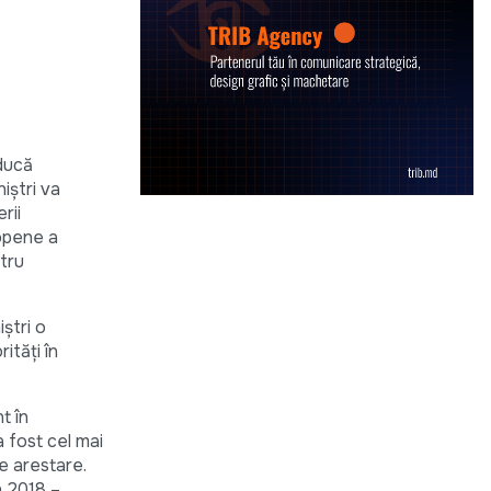
educă
iștri va
rii
ropene a
ntru
ștri o
ități în
t în
 fost cel mai
de arestare.
n 2018 –