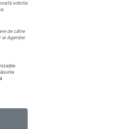
poată solicita
sa.
are de către
 al Agenției
izațiile
ăsurile
l