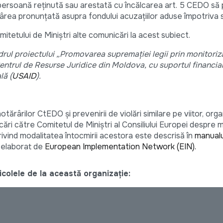
e persoană reținută sau arestată cu încălcarea art. 5 CEDO să 
rârea pronunțată asupra fondului acuzațiilor aduse împotriva 
itetului de Miniștri alte comunicări la acest subiect.
rul proiectului „Promovarea supremației legii prin monitoriz
entrul de Resurse Juridice din Moldova, cu suportul financiar
lă (
USAID
).
otărârilor CtEDO și prevenirii de violări similare pe viitor, organ
i către Comitetul de Miniștri al Consiliului Europei despre m
privind modalitatea întocmirii acestora este descrisă în
manualu
elaborat de
European Implementation Network (EIN).
colele de la această organizație: