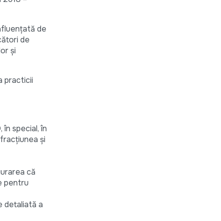
influențată de
cători de
or și
 practicii
în special, în
fracțiunea și
gurarea că
te pentru
e detaliată a