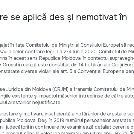
re se aplică des și nemotivat în
at în fața Comitetului de Miniștri al Consiliului Europei să r
sau a celor contrare legii. La 2-4 Iunie 2020, Comitetul de Min
prins în acest sens Republica Moldova, în contextul supraveghe
n
.
Grupul în cauză este constituit din 14 hotărâri ale Curții Eu
onstatate diverse violări ale art. 5 a Convenției Europene pe
se Juridice din Moldova (CRJM) a transmis Comitetului de Mini
țiile existente și impactul măsurilor întreprinse de către autor
i arestărilor nejustificate.
restare și motivare insuficientă a hotărârilor de arestare sun
ublica Moldova. Deși în 2019 numărul persoanelor arestate a
ni, judecătorii în continuare nu examinează detaliat cererile 
 a crescut până la valoarea maximală din ultimii ani – 93.5% (î