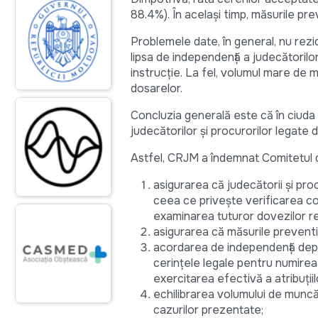
88.4%). În același timp, măsurile pre
Problemele date, în general, nu rezidă
lipsa de independență a judecătorilo
instrucție. La fel, volumul mare de m
dosarelor.
Concluzia generală este că în ciuda m
judecătorilor și procurorilor legate 
Astfel, CRJM a îndemnat Comitetul de
asigurarea că judecătorii și proc
ceea ce privește verificarea con
examinarea tuturor dovezilor r
asigurarea că măsurile preventiv
acordarea de independență depli
cerințele legale pentru numirea 
exercitarea efectivă a atribuțiilo
echilibrarea volumului de muncă 
cazurilor prezentate;