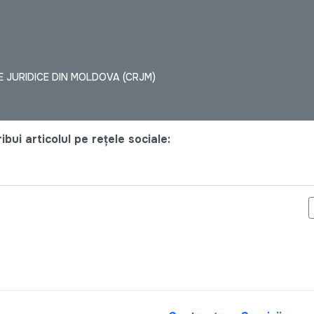
 JURIDICE DIN MOLDOVA (CRJM)
bui articolul pe rețele sociale:
D-19 ASUPRA REPUBLICII MOLDOVA: CÂT DE INCLUSIV ȘI EFICIE