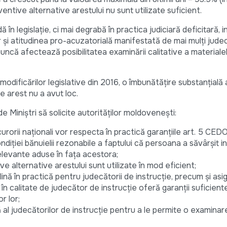
ventive alternative arestului nu sunt utilizate suficient.
 în legislație, ci mai degrabă în practica judiciară deficitară, 
r și atitudinea pro-acuzatorială manifestată de mai mulți jude
uncă afectează posibilitatea examinării calitative a materialel
odificărilor legislative din 2016, o îmbunătățire substanțială a
de arest nu a avut loc.
 Miniștri să solicite autorităților moldovenești:
urorii naționali vor respecta în practică garanțiile art. 5 CEDO, 
diției bănuielii rezonabile a faptului că persoana a săvârșit in
elevante aduse în fața acestora;
e alternative arestului sunt utilizate în mod eficient;
nă în practică pentru judecătorii de instrucție, precum și asi
în calitate de judecător de instrucție oferă garanții suficien
r lor;
al judecătorilor de instrucție pentru a le permite o examinar