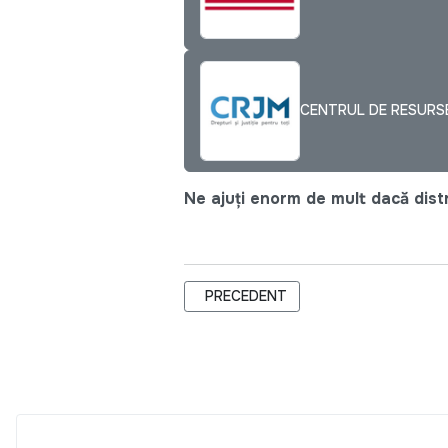
CENTRUL DE RESURSE
Ne ajuți enorm de mult dacă distri
ARTICOL PRECEDENT: IMPACTUL COVI
PRECEDENT