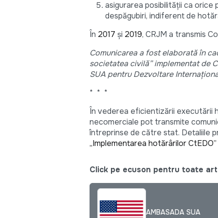
asigurarea posibilității ca oric
despăgubiri, indiferent de hotă
În
2017
și
2019
, CRJM a transmis Com
Comunicarea a fost elaborată în cad
societatea civilă” implementat de C
SUA pentru Dezvoltare Internaționa
* * *
În vederea eficientizării executării h
necomerciale pot transmite comunicăr
întreprinse de către stat. Detaliile 
„Implementarea hotărârilor CtEDO”
Click pe ecuson pentru toate arti
AMBASADA SUA