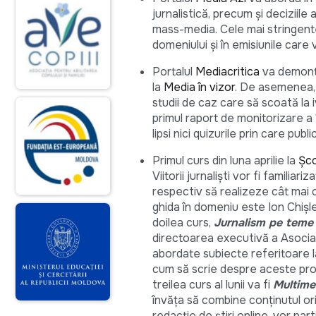
jurnalistică, precum și deciziile
mass-media. Cele mai stringente
domeniului și în emisiunile care 
Portalul
Mediacritica
va demonta
la
Media în vizor
. De asemenea,
studii de caz care să scoată la 
primul raport de monitorizare a 12
lipsi nici quizurile prin care pub
Primul curs din luna aprilie la
Şco
Viitorii jurnalişti vor fi familiar
respectiv să realizeze cât mai 
ghida în domeniu este Ion Chișl
doilea curs,
Jurnalism pe teme
directoarea executivă a Asociați
abordate subiecte referitoare l
cum să scrie despre aceste probl
treilea curs al lunii va fi
Multim
învăța să combine conținutul ori
redacție de știri online, vor pa