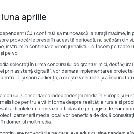
luna aprilie
ndependent (CJI) continuă să muncească la turații maxime, în 
pre provocările presei în această perioadă, nu scăpăm din vi
e, instruim în continuare viitori jurnaliști. Le facem pe toate
și pe voi.
media selectaţi în urma concursului de granturi mici, desfăşurat
i prin asistenţă digitală”, vor demara implementarea proiectelor
pentru a-şi spori audienţa, a creşte veniturile şi a îmbunătăţi 
roiectului „Consolidarea independenței media în Europa și Eur
rnalistice pentru a vă informa despre realitățile rurale și pro
sați articolele ce urmează a fi plasate pe
pagina de Facebo
proiect, partenerii media locali vor beneficia de două consultați
r în domeniul multimedia.
continuare provocările pe care le-a adus cu sine pandemia în