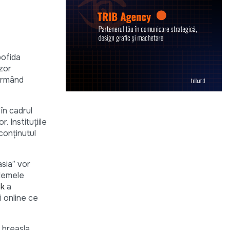
pofida
zor
 urmând
 în cadrul
. Instituţiile
conţinutul
asia” vor
blemele
ok
a
i online ce
 breasla