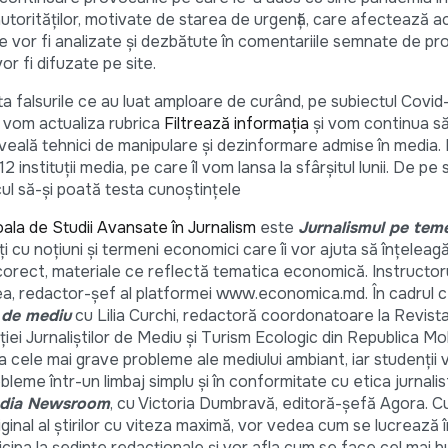
 autorităților, motivate de starea de urgență, care afectează a
 vor fi analizate și dezbătute în comentariile semnate de prof
vor fi difuzate pe site.
 falsurile ce au luat amploare de curând, pe subiectul Covid-1
 vom actualiza rubrica
Filtrează informația
și vom continua s
iveală tehnici de manipulare și dezinformare admise în media. N
 instituții media, pe care îl vom lansa la sfârșitul lunii. De pe 
licul să-și poată testa cunoștințele
ala de Studii Avansate în Jurnalism
este
Jurnalismul pe te
izați cu noţiuni şi termeni economici care îi vor ajuta să înţeleagă
corect, materiale ce reflectă tematica economică. Instructorul
ea, redactor-șef al platformei www.economica.md. În cadrul ce
 de mediu
cu Lilia Curchi, redactoră coordonatoare la Revista
ei Jurnaliștilor de Mediu și Turism Ecologic din Republica Mol
a cele mai grave probleme ale mediului ambiant, iar studenții 
eme într-un limbaj simplu și în conformitate cu etica jurnalist
edia Newsroom
, cu Victoria Dumbravă, editoră-șefă Agora. Cu
ginal al știrilor cu viteza maximă, vor vedea cum se lucrează 
rticipa la ședințe redacționale și vor afla cum se face cel mai 