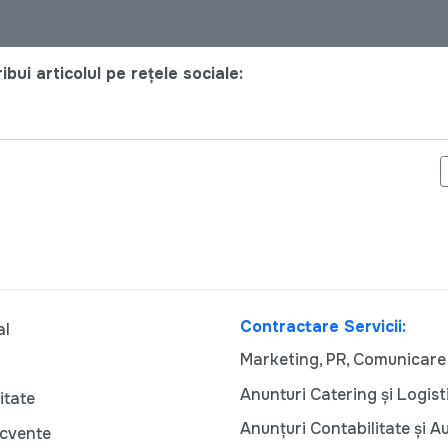
bui articolul pe rețele sociale:
UGARII DIN RĂUȚEL ÎȘI CONTINUĂ MUNCA ȘI ÎI ÎNCURAJEAZĂ PE 
Contractare Servicii:
al
Marketing, PR, Comunicare
Anunturi Catering și Logist
itate
Anunțuri Contabilitate și A
ecvente