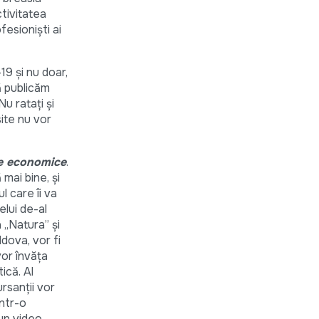
ctivitatea
esioniști ai
9 și nu doar,
ă publicăm
u ratați și
site nu vor
me economice
.
 mai bine, și
 care îi va
lui de-al
 „Natura” și
dova, vor fi
vor învăța
ică. Al
rsanții vor
într-o
bun video