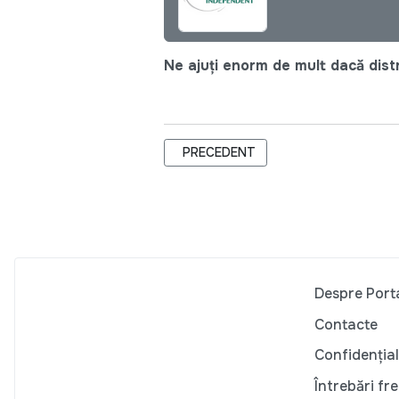
Ne ajuți enorm de mult dacă distri
ARTICOL PRECEDENT: TINERII MEȘTEȘ
PRECEDENT
Despre Port
Contacte
Confidențial
Întrebări fr