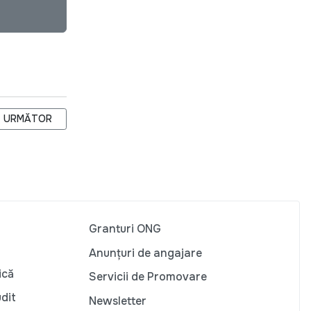
CEI DIN JUR PRIN EXEMPLUL LOR
ARTICOLUL URMĂTOR: FUNDAȚIA SOROS-MOLDOVA ÎȘI EXPRIMĂ 
URMĂTOR
Granturi ONG
Anunțuri de angajare
ică
Servicii de Promovare
udit
Newsletter