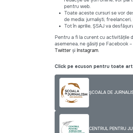
pentru web.
Toate aceste cursuri se vor desf
de media: jurnaliști, freelanceri, 
Tot în aprilie, ȘSAJ va desfăș
Pentru a fi la curent cu activitățil
asemenea, ne găsiți pe Facebook 
Twitter
și
Instagram
.
Click pe ecuson pentru toate arti
ȘCOALA DE JURNALI
CENTRUL PENTRU JUR