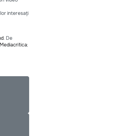
lor interesați
md
. De
Mediacritica
;