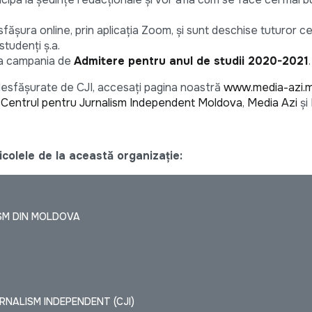
ășura online, prin aplicația Zoom, și sunt deschise tuturor ce
studenți ș.a.
ura campania de
Admitere pentru anul de studii 2020-2021
.
e desfășurate de CJI, accesați pagina noastră
www.media-azi.
–
Centrul pentru Jurnalism Independent Moldova
,
Media Azi
și
colele de la această organizație:
SM DIN MOLDOVA
NALISM INDEPENDENT (CJI)