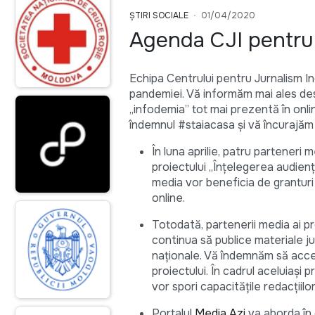
ȘTIRI SOCIALE
01/04/2020
Agenda CJI pentru 
Echipa Centrului pentru Jurnalism I
pandemiei. Vă informăm mai ales des
„infodemia” tot mai prezentă în onlin
îndemnul #staiacasa și vă încurajăm 
În luna aprilie, patru parteneri 
proiectului „Înţelegerea audienţe
media vor beneficia de granturi 
online.
Totodată, partenerii media ai p
continua să publice materiale ju
naționale. Vă îndemnăm să acce
proiectului. În cadrul aceluiași 
vor spori capacitățile redacțiilo
Portalul
Media Azi
va aborda în 