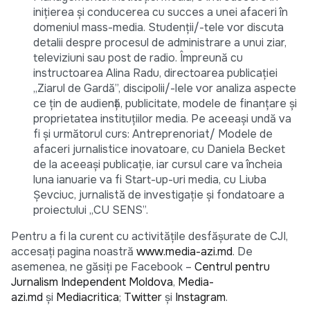
inițierea și conducerea cu succes a unei afaceri în
domeniul mass-media. Studenții/-tele vor discuta
detalii despre procesul de administrare a unui ziar,
televiziuni sau post de radio. Împreună cu
instructoarea Alina Radu, directoarea publicației
„Ziarul de Gardă”, discipolii/-lele vor analiza aspecte
ce țin de audiență, publicitate, modele de finanțare și
proprietatea instituțiilor media. Pe aceeași undă va
fi și următorul curs: Antreprenoriat/ Modele de
afaceri jurnalistice inovatoare, cu Daniela Becket
de la aceeași publicație, iar cursul care va încheia
luna ianuarie va fi Start-up-uri media, cu Liuba
Șevciuc, jurnalistă de investigație și fondatoare a
proiectului „CU SENS”.
Pentru a fi la curent cu activitățile desfășurate de CJI,
accesați pagina noastră
www.media-azi.md
. De
asemenea, ne găsiți pe Facebook –
Centrul pentru
Jurnalism Independent Moldova
,
Media-
azi.md
și
Mediacritica
;
Twitter
și
Instagram
.