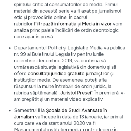
spiritului critic al consumatorilor de media. Primul
material din această serie va fi axat pe jurnalismul
etic și provocările online. În cadrul
rubricilor
Filtrează informația
și
Media în vizor
vom
analiza principalele încălcări de ordin deontologic
care apar în presă.
Departamentul Politici și Legislație Media va publica
nr. 99 al Buletinului Legislativ pentru lunile
noiembrie-decembrie 2019, va continua să
urmărească situația legislativă din domeniu și să
ofere
consultații juridice gratuite jurnaliștilor
și
instituțiilor media. De asemenea, puteți afla
răspunsuri la multe întrebări de ordin juridic, la
rubrica săptămânală „
Juristul Presei
”. În premieră, v-
am pregătit și un material video explicativ.
Semestrul II la
Şcoala de Studii Avansate în
Jurnalism
va începe în data de 13 ianuarie, iar primul
curs care va da start anului 2020 va fi
Managementul instituției media, o introducere în