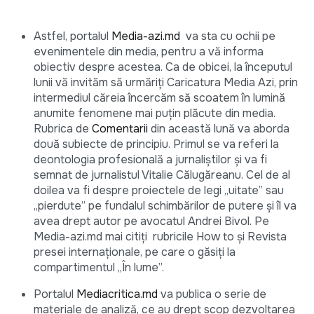
Astfel, portalul
Media-azi.md
va sta cu ochii pe
evenimentele din media, pentru a vă informa
obiectiv despre acestea. Ca de obicei, la începutul
lunii vă invităm să urmăriți Caricatura Media Azi, prin
intermediul căreia încercăm să scoatem în lumină
anumite fenomene mai puțin plăcute din media.
Rubrica de
Comentarii
din această lună va aborda
două subiecte de principiu. Primul se va referi la
deontologia profesională a jurnaliștilor și va fi
semnat de jurnalistul Vitalie Călugăreanu. Cel de al
doilea va fi despre proiectele de legi „uitate” sau
„pierdute” pe fundalul schimbărilor de putere și îl va
avea drept autor pe avocatul Andrei Bivol. Pe
Media-azi.md mai citiți rubricile How to și Revista
presei internaționale, pe care o găsiți la
compartimentul „În lume”.
Portalul
Mediacritica.md
va publica o serie de
materiale de analiză, ce au drept scop dezvoltarea