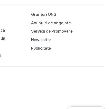
Granturi ONG
Anunțuri de angajare
ică
Servicii de Promovare
udit
Newsletter
Publicitate
i