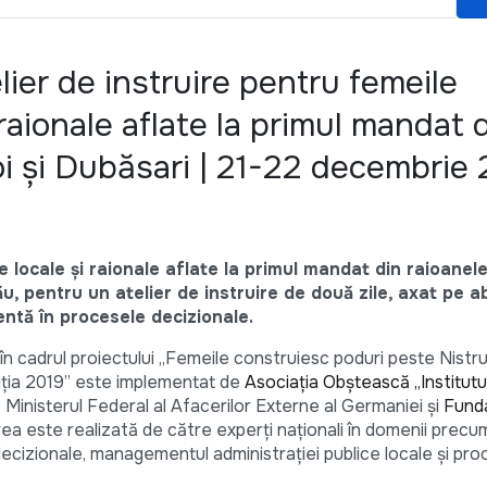
lier de instruire pentru femeile
 raionale aflate la primul mandat 
i și Dubăsari | 21-22 decembrie 
 locale și raionale aflate la primul mandat din raioanele
u, pentru un atelier de instruire de două zile, axat pe ab
entă în procesele decizionale.
 în cadrul proiectului „Femeile construiesc poduri peste Nistru
iția 2019” este implementat de
Asociația Obștească „Institut
 de Ministerul Federal al Afacerilor Externe al Germaniei și
Fund
irea este realizată de către experți naționali în domenii precu
cizionale, managementul administrației publice locale și pro