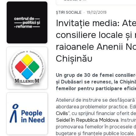
ȘTIRI SOCIALE
19/12/2019
Invitație media: Ate
consiliere locale și
raioanele Anenii No
Chișinău
Un grup de 30 de femei consiliere
și Dubăsari se reunesc, la Chișină
femeilor pentru participare efici
Atelierul de instruire se desfășoară
abordarea problemelor practice. Ed
Civilis”
, cu sprijinul financiar oferit
Seidel în Republica Moldova
. Instru
promovarea femeilor în procesele de
bugetare și finanțele publice locale.