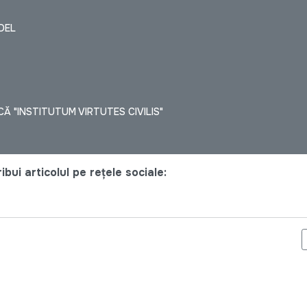
DEL
Ă "INSTITUTUM VIRTUTES CIVILIS"
bui articolul pe rețele sociale:
RII PUBLICE LA PRIMĂRIA ORAȘULUI STEFAN VODA