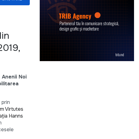
din
2019,
 Anenii Noi
ilitarea
 prin
um Virtutes
ația Hanns
m
cesele