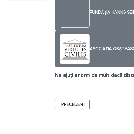
FUNDAŢIA HANNS SEI
ASOCIAȚIA OBȘTEASC
Ne ajuți enorm de mult dacă distri
ARTICOL PRECEDENT: ZIUA INFORMĂ
PRECEDENT