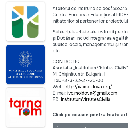
Atelierul de instruire se desfășoară,
Centru European Educațional FIDES (s
inițiatorilor și partenerilor proiectului
Subiectele-cheie ale instruirii pentr
și Dubăsari includ integrarea egalități
publice locale, managementul și tran
etc.
CONTACTE:
Asociația „Institutum Virtutes Civilis”
M. Chișinău, str. Bulgară, 1
Tel.: +373-22-27-25-00
Web:
http://ivcmoldova.org/
E-mail:
ivc.moldova@gmail.com
FB:
InstitutumVirtutesCivilis
Click pe ecuson pentru toate arti