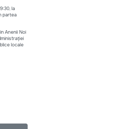
9:30, la
in partea
din Anenii Noi
dministrației
blice locale