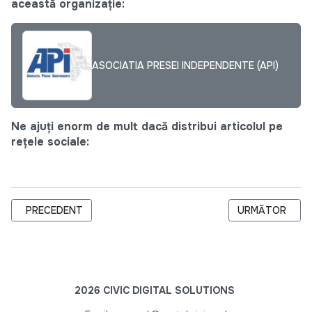
această organizație:
ASOCIATIA PRESEI INDEPENDENTE (API)
Ne ajuți enorm de mult dacă distribui articolul pe
rețele sociale:
ARTICOL PRECEDENT: UN GRUP DE PERSOANE DEŢINUTE ÎN IZO
ARTICOLUL URM
PRECEDENT
URMĂTOR
2026 CIVIC DIGITAL SOLUTIONS