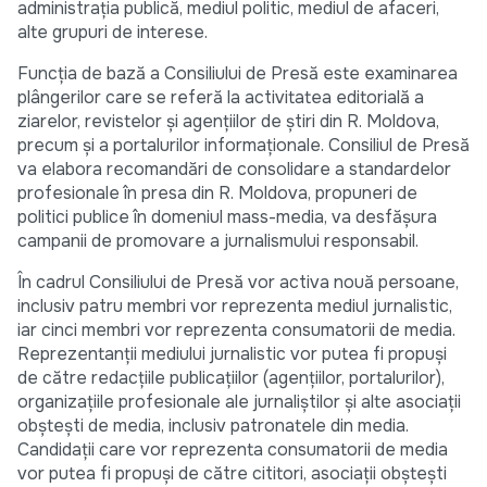
administraţia publică, mediul politic, mediul de afaceri,
alte grupuri de interese.
Funcţia de bază a Consiliului de Presă este examinarea
plângerilor care se referă la activitatea editorială a
ziarelor, revistelor şi agenţiilor de ştiri din R. Moldova,
precum şi a portalurilor informaţionale. Consiliul de Presă
va elabora recomandări de consolidare a standardelor
profesionale în presa din R. Moldova, propuneri de
politici publice în domeniul mass-media, va desfăşura
campanii de promovare a jurnalismului responsabil.
În cadrul Consiliului de Presă vor activa nouă persoane,
inclusiv patru membri vor reprezenta mediul jurnalistic,
iar cinci membri vor reprezenta consumatorii de media.
Reprezentanţii mediului jurnalistic vor putea fi propuşi
de către redacţiile publicaţiilor (agenţiilor, portalurilor),
organizaţiile profesionale ale jurnaliştilor şi alte asociaţii
obşteşti de media, inclusiv patronatele din media.
Candidaţii care vor reprezenta consumatorii de media
vor putea fi propuşi de către cititori, asociaţii obşteşti