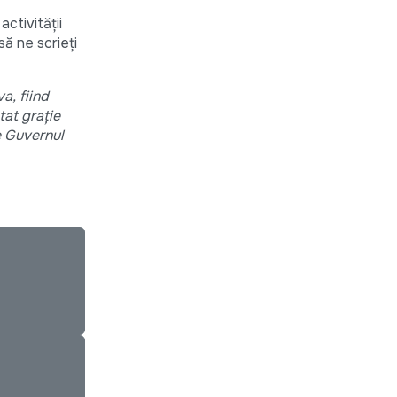
ctivității
să ne scrieți
a, fiind
at grație
e Guvernul