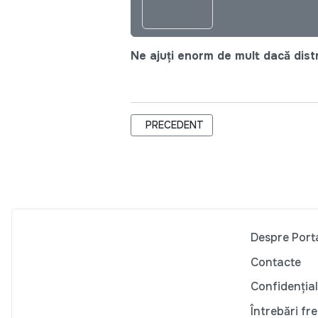
Ne ajuți enorm de mult dacă distri
ARTICOL PRECEDENT: DEZBATERI P
PRECEDENT
Despre Port
Contacte
Confidențial
Întrebări fr