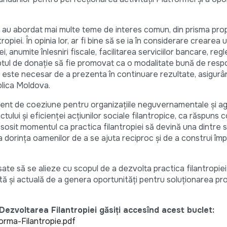
și au abordat mai multe teme de interes comun, din prisma propr
opiei. În opinia lor, ar fi bine să se ia în considerare crearea 
, anumite înlesniri fiscale, facilitarea serviciilor bancare, re
ceptul de donație să fie promovat ca o modalitate bună de resp
, este necesar de a prezenta în continuare rezultate, asigurâ
blica Moldova.
ent de coeziune pentru organizațiile neguvernamentale și ag
tului și eficienței acțiunilor sociale filantropice, ca răspuns 
 sosit momentul ca practica filantropiei să devină una dintre s
la dorința oamenilor de a se ajuta reciproc și de a construi î
te să se alieze cu scopul de a dezvolta practica filantropiei
ă și actuală de a genera oportunități pentru soluționarea pr
ezvoltarea Filantropiei găsiți accesînd acest buclet:
rma-Filantropie.pdf