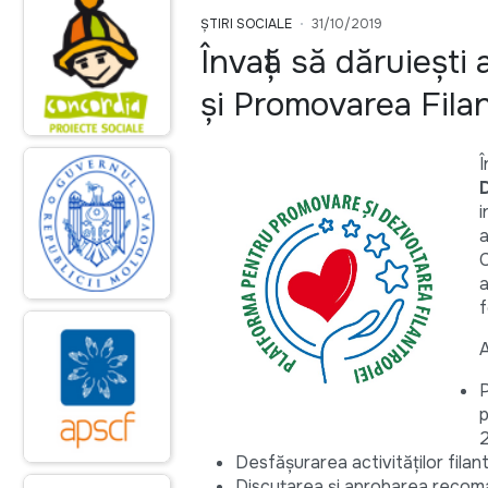
ȘTIRI SOCIALE
31/10/2019
Învață să dăruiești
și Promovarea Fila
Î
i
a
C
a
f
A
P
p
Desfășurarea activităților filan
Discutarea și aprobarea recoman