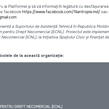
 ai Platformei și să vă informați în legătură cu desfășurarea a
i de facebook
https://www.facebook.com/filantropie.md/
sau 
gmail.com
entă a Suportului de Asistență Tehnică în Republica Moldov
n pentru Drept Necomercial (ECNL). Proiectul este implement
Necomercial (ICNL), la Inițiativa Spațiului Civic
și finanțat d
colele de la această organizație:
PENTRU DREPT NECOMERCIAL (ECNL)