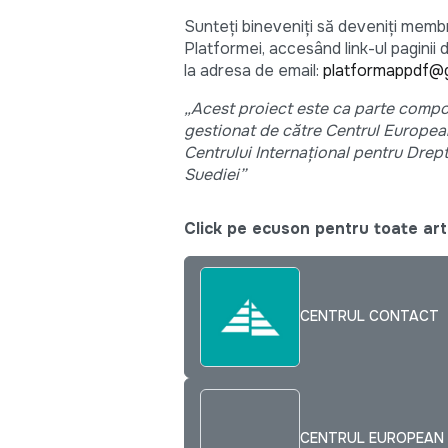
Sunteți bineveniți să deveniți membru
Platformei, accesând link-ul pagini
la adresa de email:
platformappdf@
„
Acest
proiect este ca
parte compon
gestionat de către Centrul Europea
Centrului Internațional pentru Drept 
Suediei”
Click pe ecuson pentru toate arti
CENTRUL CONTACT
CENTRUL EUROPEAN 