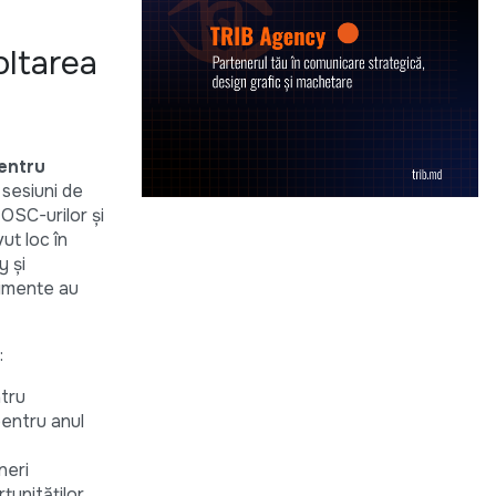
oltarea
entru
sesiuni de
 OSC-urilor și
ut loc în
y și
nimente au
:
ntru
pentru anul
neri
tunităților