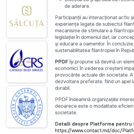
de aderare.
Participanții au interacționat activ 
experiențe legate de subiectul filantr
mecanisme de stimulare a filantropiei
legislației în domeniul dat, iar con
și educare a oamenilor. În concluzie
sustenabilitatea filantropiei în Repu
PPDF
își propune să devină un elem
economici, în vederea creșterii impac
provocările actuale din societate. A
dezvoltare preferate, fiind un apel 
durabil.
PPDF îndeamnă organizațiile interesa
deoarece este o modalitate eficient
societate.
Detalii despre Platforma pentru D
https://www.contact.md/doc/Platfo