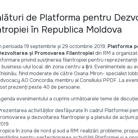
 alături de Platforma pentru Dezv
ntropiei în Republica Moldova
n perioada 19 septembrie și 29 octombrie 2019,
Platforma p
Dezvoltarea și Promovarea Filantropiei
din RM a organizat 
nformare privind susținerea filantropiei pentru reprezentanții
 business-ului local, din zona centru a țării. Evenimentele au av
hisinău, fiind moderate de către Oxana Miron- specialist lobb
dvocacy AO Concordia, membru al Consiliului PPDF. La eve
ost prezenți peste 40 de persoane.
genda evenimentului a cuprins următoarele teme de discuție
rezentarea activităților desfășurate în cadrul Platformei pe
romovarea și dezvoltarea filantropiei și a planului de acțiuni 
2019
tropice în zona de nord și sud a RM: realizări, probleme, propu
dărilor pentru perfecționarea activității Platformei și a opor