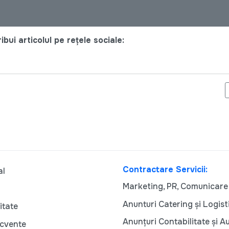
bui articolul pe rețele sociale:
UBLICE ELECTORALE DESFĂȘURATE CU SUCCES
Contractare Servicii:
al
Marketing, PR, Comunicare
Anunturi Catering și Logist
itate
Anunțuri Contabilitate și A
ecvente