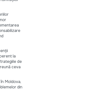
iilor
unor
glementarea
onsabilizare
nd
enții
coerent la
trategiile de
mpreună ceva
 în Moldova,
oblemelor din