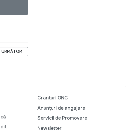
ARTICOLUL URMĂTOR: INSTRUIRE CJI: REPREZENTANȚI AI ONG-U
URMĂTOR
Granturi ONG
Anunțuri de angajare
ică
Servicii de Promovare
udit
Newsletter