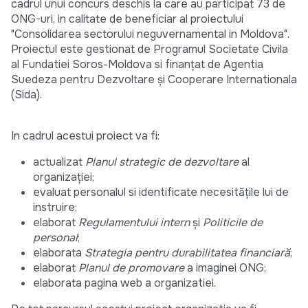
cadrul unui concurs deschis la care au participat 73 de
ONG-uri, in calitate de beneficiar al proiectului
"Consolidarea sectorului neguvernamental in Moldova".
Proiectul este gestionat de Programul Societate Civila
al Fundatiei Soros-Moldova si finanţat de Agentia
Suedeza pentru Dezvoltare şi Cooperare Internationala
(Sida).
In cadrul acestui proiect va fi:
actual
izat
Planul strategic de dezvoltare
al
organizaţiei;
evaluat personalul si identificate necesităţile lui de
instruire;
elaborat
Regulamentului intern
şi
Politicile de
personal
;
elaborata
Strategia pentru durabilitatea financiară
;
elaborat
Planul de promo
vare
a imaginei ONG;
elaborata pagina web a organizatiei.