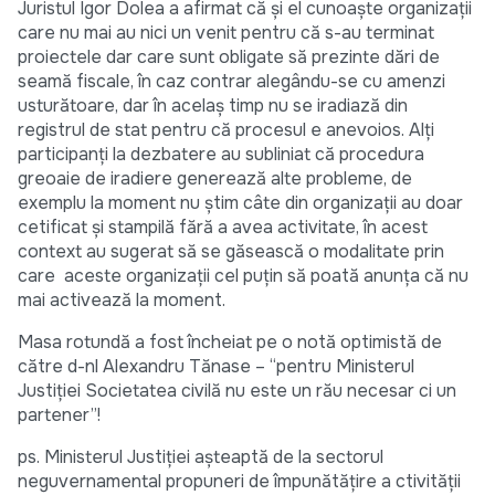
Juristul Igor Dolea a afirmat că şi el cunoaşte organizaţii
care nu mai au nici un venit pentru că s-au terminat
proiectele dar care sunt obligate să prezinte dări de
seamă fiscale, în caz contrar alegându-se cu amenzi
usturătoare, dar în acelaş timp nu se iradiază din
registrul de stat pentru că procesul e anevoios. Alţi
participanţi la dezbatere au subliniat că procedura
greoaie de iradiere generează alte probleme, de
exemplu la moment nu ştim câte din organizaţii au doar
cetificat şi stampilă fără a avea activitate, în acest
context au sugerat să se găsească o modalitate prin
care aceste organizaţii cel puţin să poată anunţa că nu
mai activează la moment.
Masa rotundă a fost încheiat pe o notă optimistă de
către d-nl Alexandru Tănase – “pentru Ministerul
Justiţiei Societatea civilă nu este un rău necesar ci un
partener”!
ps. Ministerul Justiţiei aşteaptă de la sectorul
neguvernamental propuneri de împunătăţire a ctivităţii