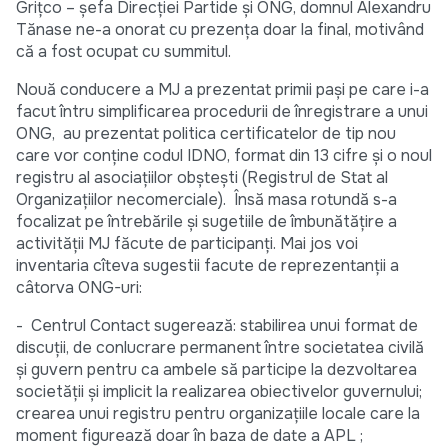
Griţco – şefa Direcţiei Partide şi ONG, domnul Alexandru
Tănase ne-a onorat cu prezenţa doar la final, motivând
că a fost ocupat cu summitul.
Nouă conducere a MJ a prezentat primii paşi pe care i-a
facut întru simplificarea procedurii de înregistrare a unui
ONG, au prezentat politica certificatelor de tip nou
care vor conţine codul IDNO, format din 13 cifre şi o noul
registru al asociaţiilor obşteşti (Registrul de Stat al
Organizaţiilor necomerciale). Însă masa rotundă s-a
focalizat pe întrebările şi sugetiile de îmbunătăţire a
activităţii MJ făcute de participanţi. Mai jos voi
inventaria cîteva sugestii facute de reprezentanţii a
câtorva ONG-uri:
- Centrul Contact sugerează: stabilirea unui format de
discuţii, de conlucrare permanent între societatea civilă
şi guvern pentru ca ambele să participe la dezvoltarea
societăţii şi implicit la realizarea obiectivelor guvernului;
crearea unui registru pentru organizaţiile locale care la
moment figurează doar în baza de date a APL ;