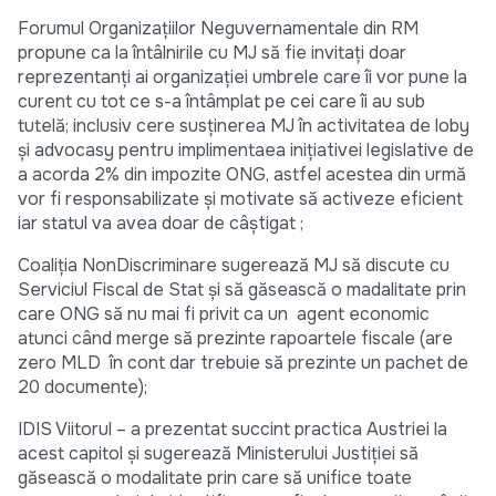
Forumul Organizaţiilor Neguvernamentale din RM
propune ca la întâlnirile cu MJ să fie invitaţi doar
reprezentanţi ai organizaţiei umbrele care îi vor pune la
curent cu tot ce s-a întâmplat pe cei care îi au sub
tutelă; inclusiv cere susţinerea MJ în activitatea de loby
şi advocasy pentru implimentaea iniţiativei legislative de
a acorda 2% din impozite ONG, astfel acestea din urmă
vor fi responsabilizate şi motivate să activeze eficient
iar statul va avea doar de câştigat ;
Coaliţia NonDiscriminare sugerează MJ să discute cu
Serviciul Fiscal de Stat şi să găsească o madalitate prin
care ONG să nu mai fi privit ca un agent economic
atunci când merge să prezinte rapoartele fiscale (are
zero MLD în cont dar trebuie să prezinte un pachet de
20 documente);
IDIS Viitorul – a prezentat succint practica Austriei la
acest capitol şi sugerează Ministerului Justiţiei să
găsească o modalitate prin care să unifice toate