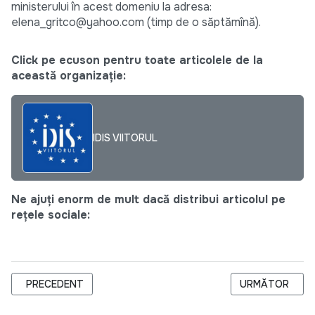
ministerului în acest domeniu la adresa:
elena_gritco@yahoo.com (timp de o săptămînă).
Click pe ecuson pentru toate articolele de la
această organizație:
IDIS VIITORUL
Ne ajuți enorm de mult dacă distribui articolul pe
rețele sociale:
ARTICOL PRECEDENT: BIOPROTECT UN EXEMPLU BUN DE UR
ARTICOLUL URMĂ
PRECEDENT
URMĂTOR