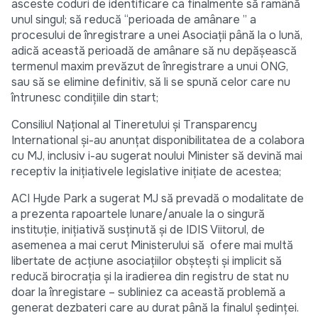
asceste coduri de identificare ca finalmente să ramână
unul singul; să reducă “perioada de amânare ” a
procesului de înregistrare a unei Asociaţii până la o lună,
adică această perioadă de amânare să nu depăşească
termenul maxim prevăzut de înregistrare a unui ONG,
sau să se elimine definitiv, să li se spună celor care nu
întrunesc condiţiile din start;
Consiliul Naţional al Tineretului şi Transparency
International şi-au anunţat disponibilitatea de a colabora
cu MJ, inclusiv i-au sugerat noului Minister să devină mai
receptiv la iniţiativele legislative iniţiate de acestea;
ACI Hyde Park a sugerat MJ să prevadă o modalitate de
a prezenta rapoartele lunare/anuale la o singură
instituţie, iniţiativă susţinută şi de IDIS Viitorul, de
asemenea a mai cerut Ministerului să ofere mai multă
libertate de acţiune asociaţiilor obşteşti şi implicit să
reducă birocraţia şi la iradierea din registru de stat nu
doar la înregistare – subliniez ca această problemă a
generat dezbateri care au durat până la finalul şedinţei.