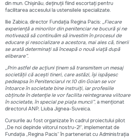
din mun. Chișinău, deținuții fiind escortați pentru
facilitarea accesului la ustensilele specializate.
Ilie Zabica, director Fundația Regina Pacis:
„Fiecare
experiență a minorilor din penitenciar ne bucură și ne
motivează să continuăm să investim în procesul de
educare și resocializare a acestora, mai ales că, tinerii
se arată determinați să înceapă o nouă viață după
eliberare”.
„Prin astfel de acțiuni ținem să transmitem un mesaj
societății că acești tineri, care astăzi, își ispășesc
pedeapsa în Penitenciarul nr.10 din Goian se vor
întoarce în societate bine instruiți, iar profesiile
obținute în detenție le vor facilita reintegrarea viitoare
în societate, în special pe piața muncii”
, a menționat
directorul ANP, Liuba Jignea-Suveica.
Cursurile au fost organizate în cadrul proiectului pilot
„De noi depinde viitorul nostru-2!”, implementat de
Fundația „Regina Pacis” în parteneriat cu Administrația