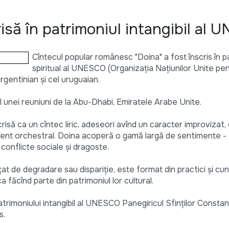
risă în patrimoniul intangibil al
Cîntecul popular românesc "Doina" a fost înscris în p
spiritual al UNESCO (Organizaţia Naţiunilor Unite pe
 argentinian şi cel uruguaian.
ul unei reuniuni de la Abu-Dhabi, Emiratele Arabe Unite.
să ca un cîntec liric, adeseori avînd un caracter improvizat, 
ent orchestral. Doina acoperă o gamă largă de sentimente - 
a conflicte sociale şi dragoste.
ţat de degradare sau dispariţie, este format din practici şi cun
ăcînd parte din patrimoniul lor cultural.
patrimoniului intangibil al UNESCO Panegiricul Sfinţilor Constant
s.