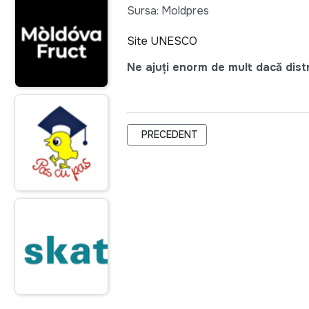
Sursa: Moldpres
Site UNESCO
Ne ajuți enorm de mult dacă distri
ARTICOL PRECEDENT: ONG-URILE R
PRECEDENT