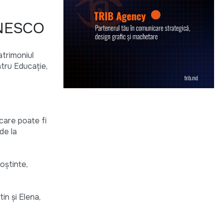
 UNESCO
atrimoniul
ntru Educaţie,
care poate fi
de la
oştinte,
in şi Elena,