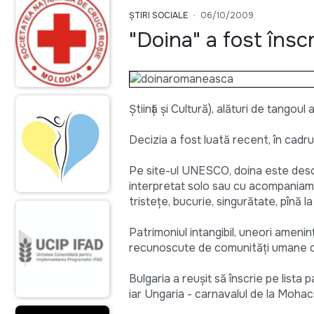
ȘTIRI SOCIALE
06/10/2009
"Doina" a fost însc
Ştiinţă şi Cultură), alături de tangoul
Decizia a fost luată recent, în cadr
Pe site-ul UNESCO, doina este descri
interpretat solo sau cu acompaniam
tristeţe, bucurie, singurătate, pînă l
Patrimoniul intangibil, uneori amenin
recunoscute de comunităţi umane ca f
Bulgaria a reuşit să înscrie pe lista 
iar Ungaria - carnavalul de la Mohac