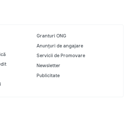
Granturi ONG
Anunțuri de angajare
ică
Servicii de Promovare
udit
Newsletter
Publicitate
i