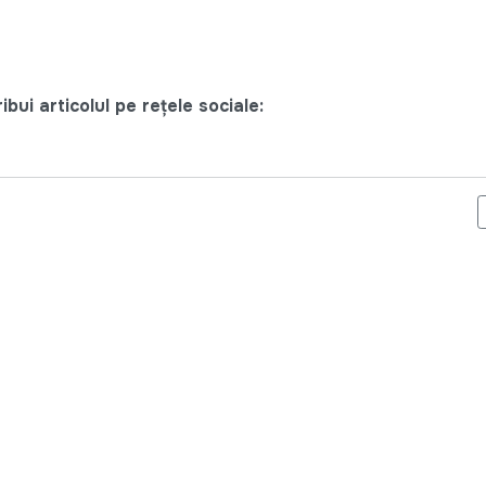
bui articolul pe rețele sociale:
ECOMANDA CONDUCERII MOLDOVEI SA SIMPLIFICE PROCEDURA D