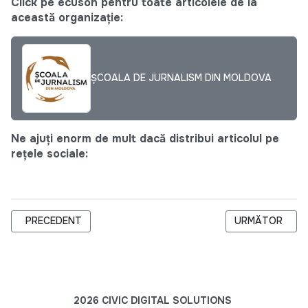
Click pe ecuson pentru toate articolele de la
această organizație:
ȘCOALA DE JURNALISM DIN MOLDOVA
Ne ajuți enorm de mult dacă distribui articolul pe
rețele sociale:
ARTICOL PRECEDENT: 20 DE CANDIDAȚI LA PREMIUL NAȚION
ARTICOLUL URMĂ
PRECEDENT
URMĂTOR
2026 CIVIC DIGITAL SOLUTIONS