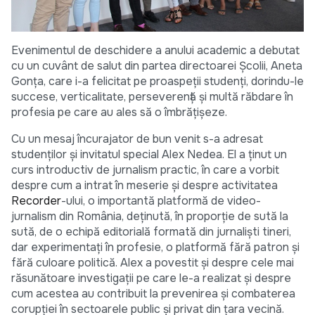
Evenimentul de deschidere a anului academic a debutat
cu un cuvânt de salut din partea directoarei Școlii, Aneta
Gonța, care i-a felicitat pe proaspeții studenți, dorindu-le
succese, verticalitate, perseverență și multă răbdare în
profesia pe care au ales să o îmbrățișeze.
Cu un mesaj încurajator de bun venit s-a adresat
studenților și invitatul special Alex Nedea. El a ținut un
curs introductiv de jurnalism practic, în care a vorbit
despre cum a intrat în meserie și despre activitatea
Recorder
-ului, o
importantă platformă de video-
jurnalism din România, deținută, în proporție de sută la
sută, de o echipă editorială formată din jurnaliști tineri,
dar experimentați în profesie, o platformă fără patron și
fără culoare politică. Alex a povestit și despre cele mai
răsunătoare investigații pe care le-a realizat și despre
cum acestea au contribuit la prevenirea și combaterea
corupției în sectoarele public și privat din țara vecină.