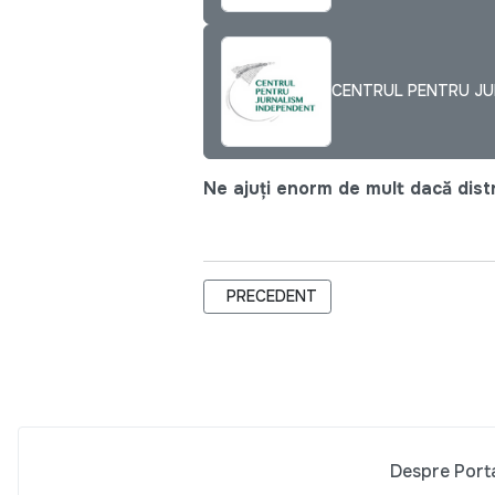
CENTRUL PENTRU JUR
Ne ajuți enorm de mult dacă distri
ARTICOL PRECEDENT: PENTRU O VIAȚ
PRECEDENT
Despre Port