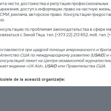
щита чести, достоинства и репутации профессиональных
ыражения, доступ к информации, право на частную жизнь,
СМИ, рeклама, авторское право. Консультации предоста
но.
онсультацию по проблемам законодательства в сфере м
заться с Зиной Гяца, тел. (+373 22) 213 652, моб. тел. (
оставляются при щедрой помощи американского и брита
 Агентство США по международному развитию (
USAID
) и 
консультаций лежит на Центре независимой журналистик
жает видение «UK Aid»,
USAID
или Правительства США.
colele de la această organizație: