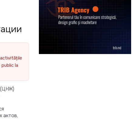
тации
activitățile
public la
 (ЦНЖ)
м
ся
 актов,