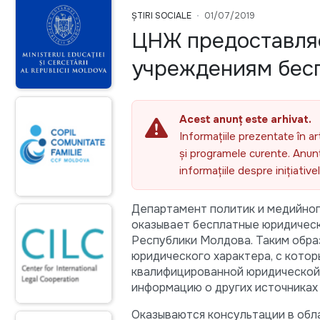
ȘTIRI SOCIALE
01/07/2019
ЦНЖ предоставля
учреждениям бес
Acest anunț este arhivat.
Informațiile prezentate în ar
și programele curente. Anunțu
informațiile despre inițiativ
Департамент политик и медийно
оказывает бесплатные юридичес
Республики Молдовa. Таким обр
юридического характера, с кото
квалифицированной юридической 
информацию о других источниках и
Оказываются консультации в обл