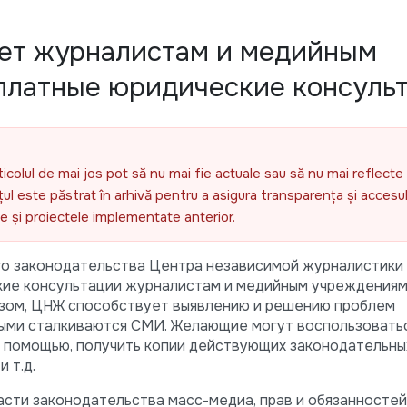
ет журналистам и медийным
платные юридические консуль
ticolul de mai jos pot să nu mai fie actuale sau să nu mai reflecte 
l este păstrat în arhivă pentru a asigura transparența și accesul 
ele și proiectele implementate anterior.
го законодательства Центра независимой журналистики
кие консультации журналистам и медийным учреждения
азом, ЦНЖ способствует выявлению и решению проблем
рыми сталкиваются СМИ. Желающие могут воспользовать
помощью, получить копии действующих законодательных
 т.д.
асти законодательства масс-медиа, прав и обязанностей