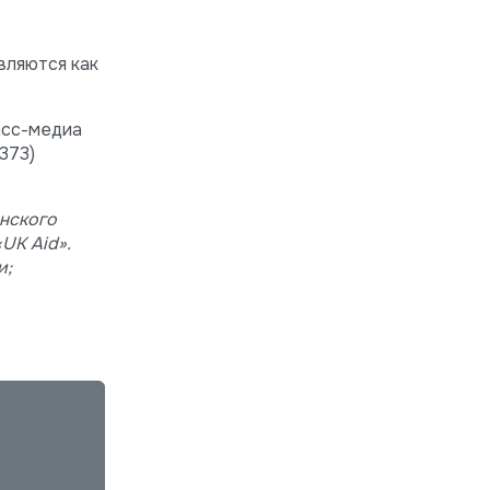
вляются как
асс-медиа
+373)
нского
«UK Aid».
и;