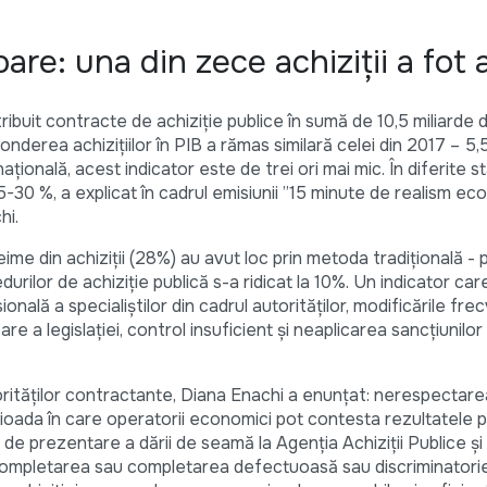
toare: una din zece achiziții a fot
tribuit contracte de achiziție publice în sumă de 10,5 miliarde d
derea achizițiilor în PIB a rămas similară celei din 2017 – 5
țională, acest indicator este de trei ori mai mic. În diferite s
5-30 %, a explicat în cadrul emisiunii ”15 minute de realism ec
hi.
reime din achiziții (28%) au avut loc prin metoda tradițională - p
durilor de achiziție publică s-a ridicat la 10%. Un indicator ca
nală a specialiștilor din cadrul autorităților, modificările fre
re a legislației, control insuficient și neaplicarea sancțiunilo
utorităților contractante, Diana Enachi a enunțat: nerespectar
ioada în care operatorii economici pot contesta rezultatele p
 de prezentare a dării de seamă la Agenția Achiziții Publice și
ecompletarea sau completarea defectuoasă sau discriminatorie