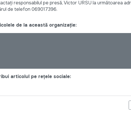
ntactați responsabilul pe presă, Victor URSU la următoarea ad
rul de telefon 069017396.
colele de la această organizație:
bui articolul pe rețele sociale:
SOCIAL: ÎNVĂȚĂM SĂ SCRIEM DESPRE REALITĂȚILE ȘI PROVOCĂRI