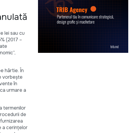
 anulată
e lei sau cu
,5% (2017 –
tate
onomic”,
e hârtie. În
re vorbește
cvente în
r ca urmare a
ea termenilor
rocedurii de
 furnizarea
 a cerințelor