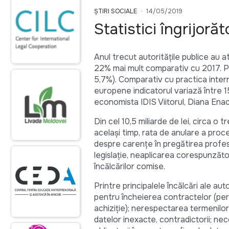
ȘTIRI SOCIALE
14/05/2019
Statistici îngrijoră
Anul trecut autoritățile publice au a
22% mai mult comparativ cu 2017. Pon
5,7%). Comparativ cu practica interna
europene indicatorul variază între 1
economista IDIS Viitorul, Diana Enac
Din cel 10,5 miliarde de lei, circa o t
același timp, rata de anulare a proce
despre carențe în pregătirea profesio
legislație, neaplicarea corespunzătoa
încălcărilor comise.
Printre principalele încălcări ale a
pentru încheierea contractelor (per
achiziție); nerespectarea termenilor
datelor inexacte, contradictorii; n