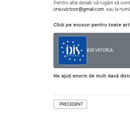
Pentru alte detalii, vă rugăm să co
ursu.victoor@gmail.com
sau la numă
Click pe ecuson pentru toate arti
IDIS VIITORUL
Ne ajuți enorm de mult dacă distri
ARTICOL PRECEDENT: JURNALISMUL 
PRECEDENT