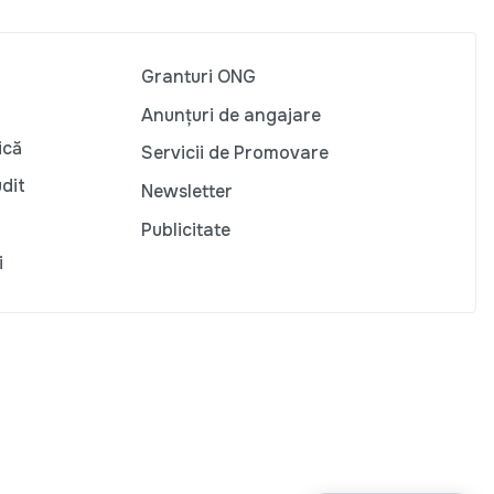
Granturi ONG
Anunțuri de angajare
ică
Servicii de Promovare
udit
Newsletter
Publicitate
i