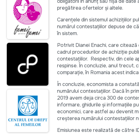
obligatorii în anunț sau fișa de dat
pregătirea ofertelor și altele.
Carențele din sistemul achizițiilor pu
numărul contestațiilor depuse de căt
în sistem.
Potrivit Dianei Enachi, care citează
cadrul procedurilor de achiziție pub
contestațiilor. Respectiv, din cele
respinse. În concluzie, anul trecut, 
comparație, în Romania acest indica
În concluzie, economista a constată 
numărului contestațiilor. Dacă în prim
2019 avem deja circa 300 de contest
informare, ghidurile și informațiile 
economici, care astfel au devenit mai
creșterea numărului contestațiilor n
Emisiunea este realizată de către ID