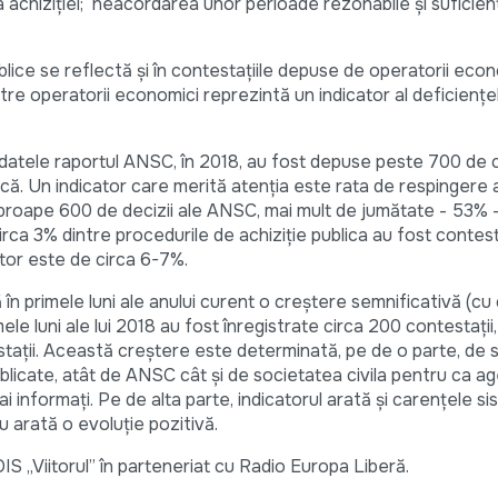
e a achiziției; neacordarea unor perioade rezonabile și suficie
blice se reflectă și în contestațiile depuse de operatorii econo
re operatorii economici reprezintă un indicator al deficiențe
 datele raportul ANSC, în 2018, au fost depuse peste 700 de c
lică. Un indicator care merită atenția este rata de respingere 
 aproape 600 de decizii ale ANSC, mai mult de jumătate - 53% 
circa 3% dintre procedurile de achiziție publica au fost conte
tor este de circa 6-7%.
în primele luni ale anului curent o creștere semnificativă (cu
ele luni ale lui 2018 au fost înregistrate circa 200 contestații,
ații. Această creștere este determinată, pe de o parte, de s
publicate, atât de ANSC cât și de societatea civila pentru ca ag
 informați. Pe de alta parte, indicatorul arată și carențele sis
u arată o evoluție pozitivă.
IS „Viitorul” în parteneriat cu Radio Europa Liberă.